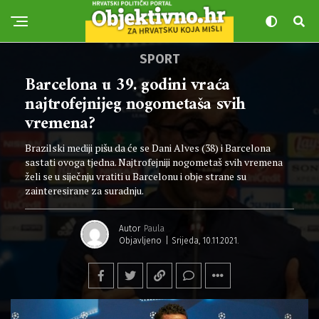
SPORT
Barcelona u 39. godini vraća
najtrofejnijeg nogometaša svih
vremena?
Brazilski mediji pišu da će se Dani Alves (38) i Barcelona
sastati ovoga tjedna. Najtrofejniji nogometaš svih vremena
želi se u siječnju vratiti u Barcelonu i obje strane su
zainteresirane za suradnju.
Autor
Paula
Objavljeno
Srijeda, 10.11.2021.