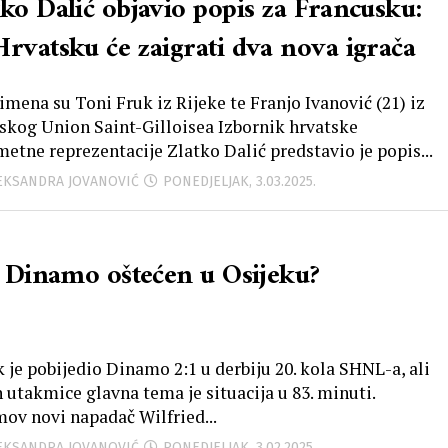
tko Dalić objavio popis za Francusku:
Hrvatsku će zaigrati dva nova igrača
imena su Toni Fruk iz Rijeke te Franjo Ivanović (21) iz
jskog Union Saint-Gilloisea Izbornik hrvatske
etne reprezentacije Zlatko Dalić predstavio je popis...
LEKSANDRA JOVANOVIĆ
PONEDJELJAK, 3.03.2025.
li Dinamo oštećen u Osijeku?
k je pobijedio Dinamo 2:1 u derbiju 20. kola SHNL-a, ali
 utakmice glavna tema je situacija u 83. minuti.
ov novi napadač Wilfried...
LEKSANDRA JOVANOVIĆ
PONEDJELJAK, 3.02.2025.