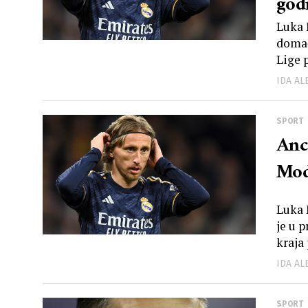
god
Luka 
domać
Lige p
IDA A
SPORT
Anc
Mod
Luka 
je u 
kraja 
IDA A
SPORT