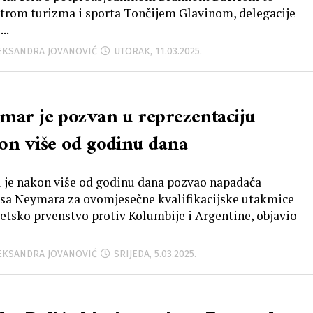
trom turizma i sporta Tončijem Glavinom, delegacije
..
LEKSANDRA JOVANOVIĆ
UTORAK, 11.03.2025.
mar je pozvan u reprezentaciju
on više od godinu dana
l je nakon više od godinu dana pozvao napadača
sa Neymara za ovomjesečne kvalifikacijske utakmice
jetsko prvenstvo protiv Kolumbije i Argentine, objavio
LEKSANDRA JOVANOVIĆ
SRIJEDA, 5.03.2025.