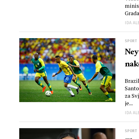
minis
Grada.
IDA A
SPORT
Ney
nak
Brazi
Santo
za Sv
je...
IDA A
SPORT