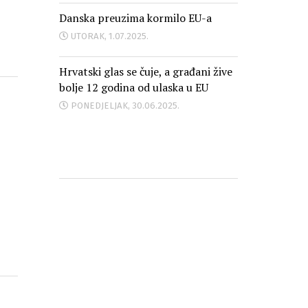
Danska preuzima kormilo EU-a
UTORAK, 1.07.2025.
Hrvatski glas se čuje, a građani žive
bolje 12 godina od ulaska u EU
PONEDJELJAK, 30.06.2025.