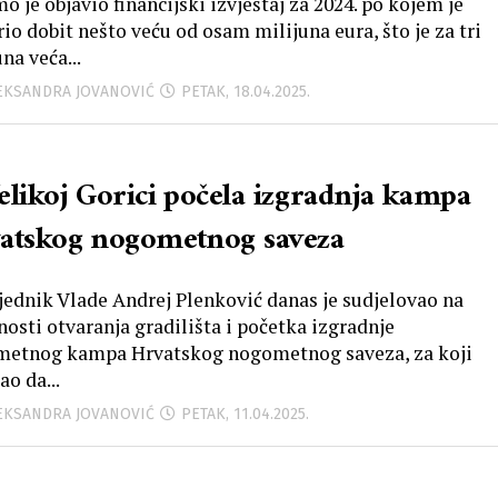
o je objavio financijski izvještaj za 2024. po kojem je
rio dobit nešto veću od osam milijuna eura, što je za tri
na veća...
LEKSANDRA JOVANOVIĆ
PETAK, 18.04.2025.
elikoj Gorici počela izgradnja kampa
atskog nogometnog saveza
jednik Vlade Andrej Plenković danas je sudjelovao na
nosti otvaranja gradilišta i početka izgradnje
etnog kampa Hrvatskog nogometnog saveza, za koji
ao da...
LEKSANDRA JOVANOVIĆ
PETAK, 11.04.2025.