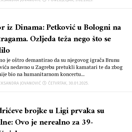
or iz Dinama: Petković u Bologni na
tragama. Ozljeda teža nego što se
ilo
o je oštro demantirao da su njegovog igrača Brunu
vića nedavno u Zagrebu pretukli kamatari te da zbog
nije bio na humanitarnom koncertu...
LEKSANDRA JOVANOVIĆ
ČETVRTAK, 30.01.2025.
rićeve brojke u Ligi prvaka su
alne: Ovo je nerealno za 39-