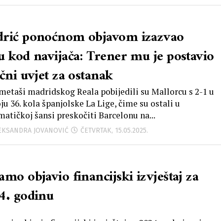
rić ponoćnom objavom izazvao
u kod navijača: Trener mu je postavio
čni uvjet za ostanak
etaši madridskog Reala pobijedili su Mallorcu s 2-1 u
ju 36. kola španjolske La Lige, čime su ostali u
atičkoj šansi preskočiti Barcelonu na...
LEKSANDRA JOVANOVIĆ
ČETVRTAK, 15.05.2025.
mo objavio financijski izvještaj za
4. godinu