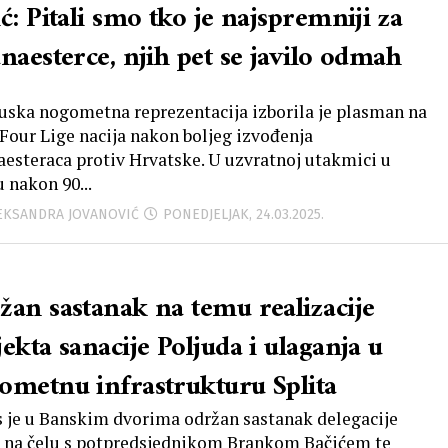
ć: Pitali smo tko je najspremniji za
naesterce, njih pet se javilo odmah
uska nogometna reprezentacija izborila je plasman na
 Four Lige nacija nakon boljeg izvođenja
aesteraca protiv Hrvatske. U uzvratnoj utakmici u
 nakon 90...
LEKSANDRA JOVANOVIĆ
PONEDJELJAK, 24.03.2025.
žan sastanak na temu realizacije
ekta sanacije Poljuda i ulaganja u
ometnu infrastrukturu Splita
 je u Banskim dvorima održan sastanak delegacije
 na čelu s potpredsjednikom Brankom Bačićem te