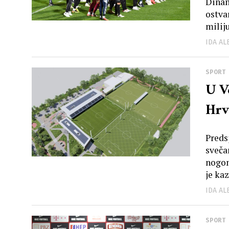
Dinam
ostva
miliju
IDA A
SPORT
U V
Hrv
Preds
sveča
nogom
je kaz
IDA A
SPORT