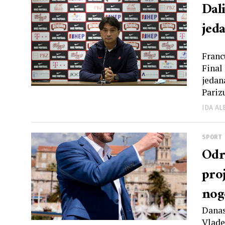
Dali
jeda
Franc
Final
jedan
Parizu
IDA A
SPORT
Odr
proj
nog
Danas
Vlade