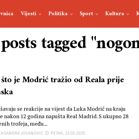
vnica
Vijesti
Politika
Sport
Kultura
 posts tagged "nogo
što je Modrić tražio od Reala prije
aska
išavaju se reakcije na vijest da Luka Modrić na kraju
e nakon 12 godina napušta Real Madrid. S ukupno 28
nih trofeja, među...
LEKSANDRA JOVANOVIĆ
PETAK, 23.05.2025.