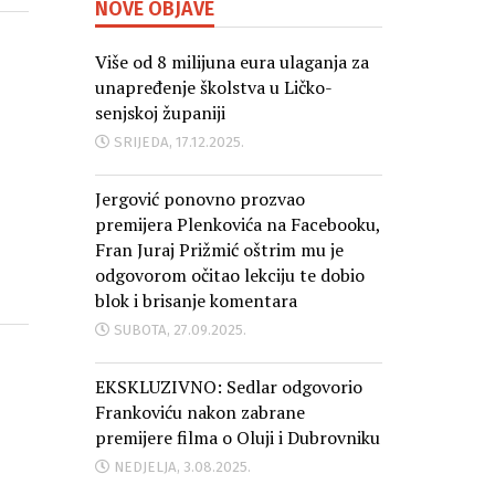
NOVE OBJAVE
Više od 8 milijuna eura ulaganja za
unapređenje školstva u Ličko-
senjskoj županiji
SRIJEDA, 17.12.2025.
Jergović ponovno prozvao
premijera Plenkovića na Facebooku,
Fran Juraj Prižmić oštrim mu je
odgovorom očitao lekciju te dobio
blok i brisanje komentara
SUBOTA, 27.09.2025.
EKSKLUZIVNO: Sedlar odgovorio
Frankoviću nakon zabrane
premijere filma o Oluji i Dubrovniku
NEDJELJA, 3.08.2025.