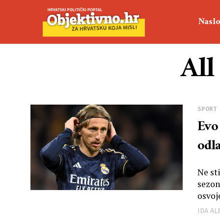
Naslo
All
SPORT
Evo 
odl
Ne st
sezon
osvoje
IDA A