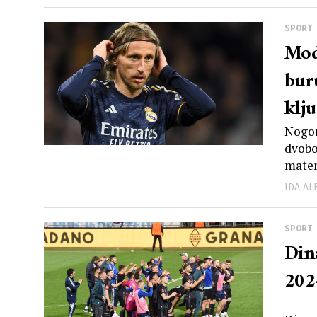
SPORT
Mod
bur
klju
Nogom
dvobo
matem
IDA A
SPORT
Dina
202