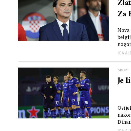
Zla
Za 
Nova 
belgi
nogom
IDA A
SPORT
Je 
Osije
nakon
Dinam
IDA A