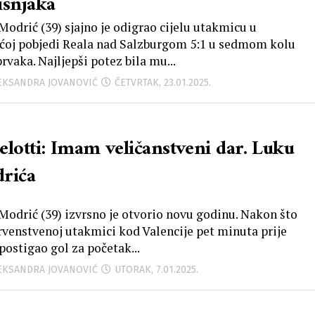
išnjaka
Modrić (39) sjajno je odigrao cijelu utakmicu u
oj pobjedi Reala nad Salzburgom 5:1 u sedmom kolu
rvaka. Najljepši potez bila mu...
LEKSANDRA JOVANOVIĆ
ČETVRTAK, 23.01.2025.
elotti: Imam veličanstveni dar. Luku
rića
Modrić (39) izvrsno je otvorio novu godinu. Nakon što
prvenstvenoj utakmici kod Valencije pet minuta prije
postigao gol za početak...
LEKSANDRA JOVANOVIĆ
UTORAK, 7.01.2025.