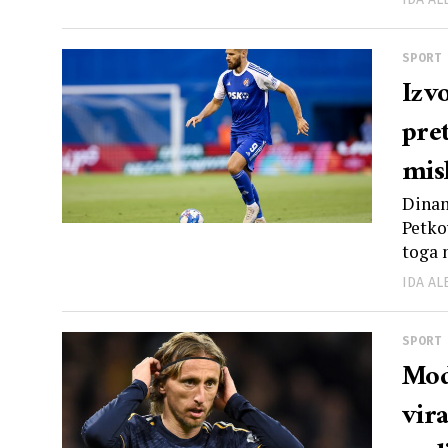
SPORT
Izv
pre
misl
Dinam
Petko
toga 
IDA A
SPORT
Mod
vir