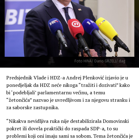
Foto HINA/ Dario GRZELJ/ dag
Predsjednik Vlade i HDZ-a Andrej Plenković izjavio je u
ponedjeljak da HDZ neće nikoga “tražiti i dozivati” kako
bi ‘podebljali’ parlamentarnu većinu, a temu
“žetončića” nazvao je uvredljivom i za njegovu stranku i
za saborske zastupnika.
“Nikakva nevidljiva ruka nije destabilizirala Domovinski
pokret ili dovela praktički do raspada SDP-a, to su
problemi koji oni imaju sami sa sobom. Tema žetončića je