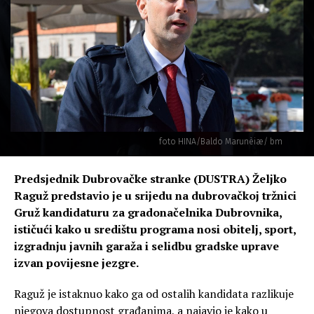
foto HINA/Baldo Marunèiæ/ bm
Predsjednik Dubrovačke stranke (DUSTRA) Željko
Raguž predstavio je u srijedu na dubrovačkoj tržnici
Gruž kandidaturu za gradonačelnika Dubrovnika,
ističući kako u središtu programa nosi obitelj, sport,
izgradnju javnih garaža i selidbu gradske uprave
izvan povijesne jezgre.
Raguž je istaknuo kako ga od ostalih kandidata razlikuje
njegova dostupnost građanima, a najavio je kako u