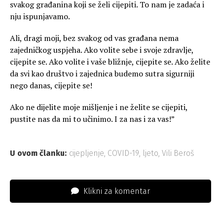
svakog građanina koji se želi cijepiti. To nam je zadaća i
nju ispunjavamo.
Ali, dragi moji, bez svakog od vas građana nema
zajedničkog uspjeha. Ako volite sebe i svoje zdravlje,
cijepite se. Ako volite i vaše bližnje, cijepite se. Ako želite
da svi kao društvo i zajednica budemo sutra sigurniji
nego danas, cijepite se!
Ako ne dijelite moje mišljenje i ne želite se cijepiti,
pustite nas da mi to učinimo. I za nas i za vas!”
U ovom članku:
cijepljenje
,
COVID-19
,
ljeto
,
Vili Beroš
Klikni za komentar