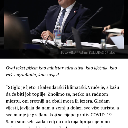
foto HINA/ Admir BULJUBAŠIĆ/ abu
Ovaj tekst pišem kao ministar zdravstva, kao liječnik, kao
vaš sugrađanin, kao susjed.
“Stiglo je ljeto. I kalendarski i klimatski. Vruće je, a kažu
da će biti još toplije. Znojimo se, netko na radnom
mjestu, oni sretniji na obali mora ili jezera. Gledam
vijesti, javljaju da nam u zemlju dolazi sve više turista, a
sve manje je građana koji se cijepe protiv COVID-19.
Sami smo sebi zadali cilj da do kraja lipnja cijepimo