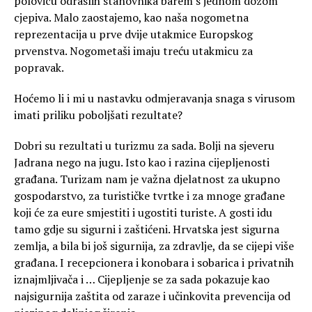
polovicu odraslih stanovnika barem s jednom dozom
cjepiva. Malo zaostajemo, kao naša nogometna
reprezentacija u prve dvije utakmice Europskog
prvenstva. Nogometaši imaju treću utakmicu za
popravak.
Hoćemo li i mi u nastavku odmjeravanja snaga s virusom
imati priliku poboljšati rezultate?
Dobri su rezultati u turizmu za sada. Bolji na sjeveru
Jadrana nego na jugu. Isto kao i razina cijepljenosti
građana. Turizam nam je važna djelatnost za ukupno
gospodarstvo, za turističke tvrtke i za mnoge građane
koji će za eure smjestiti i ugostiti turiste. A gosti idu
tamo gdje su sigurni i zaštićeni. Hrvatska jest sigurna
zemlja, a bila bi još sigurnija, za zdravlje, da se cijepi više
građana. I recepcionera i konobara i sobarica i privatnih
iznajmljivača i … Cijepljenje se za sada pokazuje kao
najsigurnija zaštita od zaraze i učinkovita prevencija od