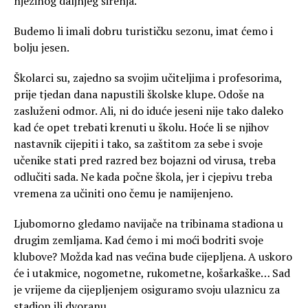
njezinog daljnjeg širenja.
Budemo li imali dobru turističku sezonu, imat ćemo i
bolju jesen.
Školarci su, zajedno sa svojim učiteljima i profesorima,
prije tjedan dana napustili školske klupe. Odoše na
zasluženi odmor. Ali, ni do iduće jeseni nije tako daleko
kad će opet trebati krenuti u školu. Hoće li se njihov
nastavnik cijepiti i tako, sa zaštitom za sebe i svoje
učenike stati pred razred bez bojazni od virusa, treba
odlučiti sada. Ne kada počne škola, jer i cjepivu treba
vremena za učiniti ono čemu je namijenjeno.
Ljubomorno gledamo navijače na tribinama stadiona u
drugim zemljama. Kad ćemo i mi moći bodriti svoje
klubove? Možda kad nas većina bude cijepljena. A uskoro
će i utakmice, nogometne, rukometne, košarkaške… Sad
je vrijeme da cijepljenjem osiguramo svoju ulaznicu za
stadion ili dvoranu.