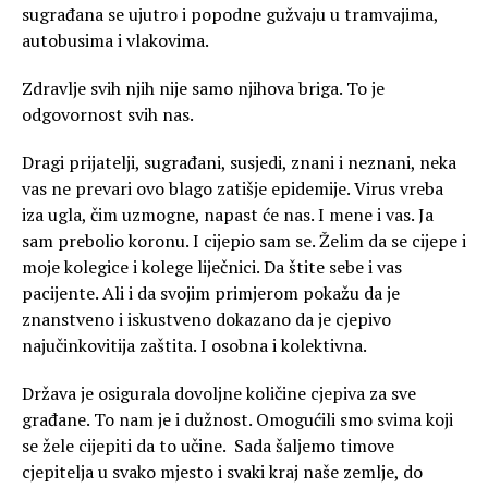
sugrađana se ujutro i popodne gužvaju u tramvajima,
autobusima i vlakovima.
Zdravlje svih njih nije samo njihova briga. To je
odgovornost svih nas.
Dragi prijatelji, sugrađani, susjedi, znani i neznani, neka
vas ne prevari ovo blago zatišje epidemije. Virus vreba
iza ugla, čim uzmogne, napast će nas. I mene i vas. Ja
sam prebolio koronu. I cijepio sam se. Želim da se cijepe i
moje kolegice i kolege liječnici. Da štite sebe i vas
pacijente. Ali i da svojim primjerom pokažu da je
znanstveno i iskustveno dokazano da je cjepivo
najučinkovitija zaštita. I osobna i kolektivna.
Država je osigurala dovoljne količine cjepiva za sve
građane. To nam je i dužnost. Omogućili smo svima koji
se žele cijepiti da to učine. Sada šaljemo timove
cjepitelja u svako mjesto i svaki kraj naše zemlje, do