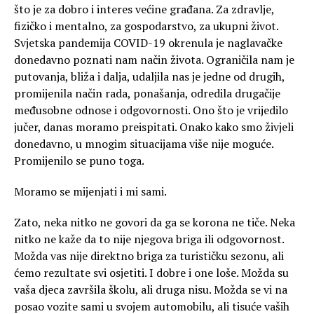
što je za dobro i interes većine građana. Za zdravlje,
fizičko i mentalno, za gospodarstvo, za ukupni život.
Svjetska pandemija COVID-19 okrenula je naglavačke
donedavno poznati nam način života. Ograničila nam je
putovanja, bliža i dalja, udaljila nas je jedne od drugih,
promijenila način rada, ponašanja, odredila drugačije
međusobne odnose i odgovornosti. Ono što je vrijedilo
jučer, danas moramo preispitati. Onako kako smo živjeli
donedavno, u mnogim situacijama više nije moguće.
Promijenilo se puno toga.
Moramo se mijenjati i mi sami.
Zato, neka nitko ne govori da ga se korona ne tiče. Neka
nitko ne kaže da to nije njegova briga ili odgovornost.
Možda vas nije direktno briga za turističku sezonu, ali
ćemo rezultate svi osjetiti. I dobre i one loše. Možda su
vaša djeca završila školu, ali druga nisu. Možda se vi na
posao vozite sami u svojem automobilu, ali tisuće vaših