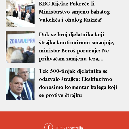
KBC Rijeka: Pokreće li
Ministarstvo smjenu bahatog
Vukelića i oholog Ružića?
Dok se broj djelatnika koji
štrajka kontinuirano smanjuje,
ministar Beroš poručuje: Ne
prihvaćam zamjenu teza,
kontinuirano pozivam sindikat
Tek 500-tinjak djelatnika se
na dijalog
odazvalo štrajku: Ekskluzivno
donosimo komentar kolega koji
se protive štrajku