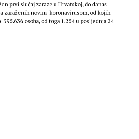
ežen prvi slučaj zaraze u Hrvatskoj, do danas
ba zaraženih novim koronavirusom, od kojih
 395.636 osoba, od toga 1.254 u posljednja 24
071 osoba, od toga 10.592 u posljednja 24
g stanovništva
oj je ukupno utrošeno 3.467.940 doza cjepiva, a
stanovništva, odnosno 54,44 posto odraslog
8 doza cjepiva, a od toga je 4.917 osoba
koj je ukupno 1.842.185 osoba cijepljeno barem
nje završeno za 1.725.138 osoba ( 1.625.755
.383 osoba cijepljeno cjepivom Jannsen), što