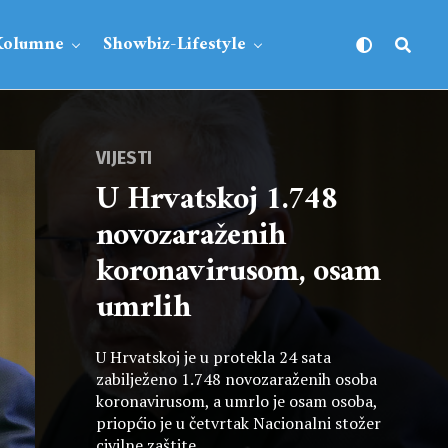
Kolumne
Showbiz-Lifestyle
VIJESTI
U Hrvatskoj 1.748
novozaraženih
koronavirusom, osam
umrlih
U Hrvatskoj je u protekla 24 sata
zabilježeno 1.748 novozaraženih osoba
koronavirusom, a umrlo je osam osoba,
priopćio je u četvrtak Nacionalni stožer
civilne zaštite.