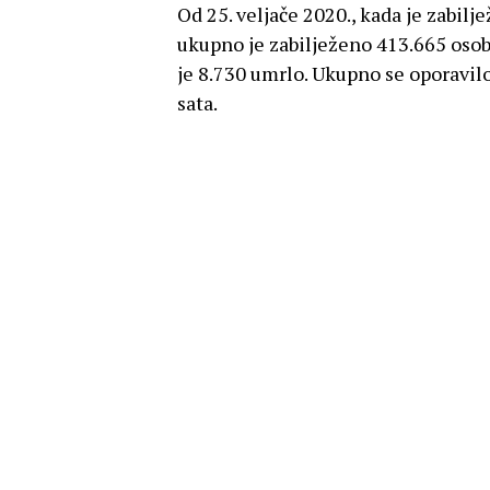
Od 25. veljače 2020., kada je zabilj
ukupno je zabilježeno 413.665 oso
je 8.730 umrlo. Ukupno se oporavilo
sata.
Do danas je ukupno testirano 2.885.
sata.
Cijepljeno 54,44 posto odraslo
Zaključno sa 6. listopada u Hrvatsk
cijepljeno je 45,39 posto ukupnog 
stanovništva. Jučer je utrošeno 7.70
cijepljeno prvom dozom.
Zaključno sa 6. listopada u Hrvats
jednom dozom, a od njih je cijeplje
osoba cijepljeno s dvije doze te 99