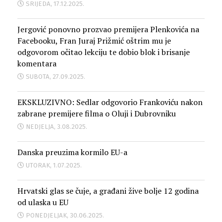
SRIJEDA, 17.12.2025.
Jergović ponovno prozvao premijera Plenkovića na
Facebooku, Fran Juraj Prižmić oštrim mu je
odgovorom očitao lekciju te dobio blok i brisanje
komentara
SUBOTA, 27.09.2025.
EKSKLUZIVNO: Sedlar odgovorio Frankoviću nakon
zabrane premijere filma o Oluji i Dubrovniku
NEDJELJA, 3.08.2025.
Danska preuzima kormilo EU-a
UTORAK, 1.07.2025.
Hrvatski glas se čuje, a građani žive bolje 12 godina
od ulaska u EU
PONEDJELJAK, 30.06.2025.