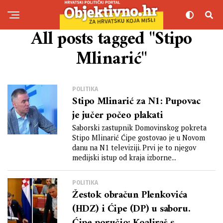
All posts tagged "Stipo
Mlinarić"
POLITIKA
Stipo Mlinarić za N1: Pupovac
je jučer počeo plakati
Saborski zastupnik Domovinskog pokreta
Stipo Mlinarić Ćipe gostovao je u Novom
danu na N1 televiziji. Prvi je to njegov
medijski istup od kraja izborne...
POLITIKA
Žestok obračun Plenkovića
(HDZ) i Ćipe (DP) u saboru.