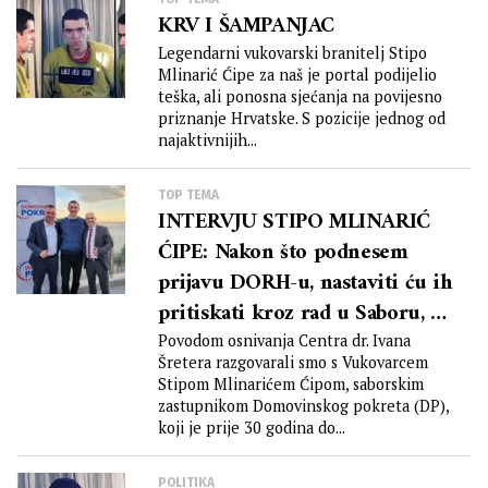
KRV I ŠAMPANJAC
Legendarni vukovarski branitelj Stipo
Mlinarić Ćipe za naš je portal podijelio
teška, ali ponosna sjećanja na povijesno
priznanje Hrvatske. S pozicije jednog od
najaktivnijih...
TOP TEMA
INTERVJU STIPO MLINARIĆ
ĆIPE: Nakon što podnesem
prijavu DORH-u, nastaviti ću ih
pritiskati kroz rad u Saboru, a
spreman sam organizirati i
Povodom osnivanja Centra dr. Ivana
Šretera razgovarali smo s Vukovarcem
prosvjede ukoliko se po
Stipom Mlinarićem Ćipom, saborskim
navedenoj prijavi neće
zastupnikom Domovinskog pokreta (DP),
postupati
koji je prije 30 godina do...
POLITIKA