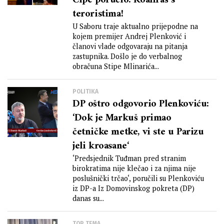
Ćipe poručio: Koaliraš s
teroristima!
U Saboru traje aktualno prijepodne na
kojem premijer Andrej Plenković i
članovi vlade odgovaraju na pitanja
zastupnika. Došlo je do verbalnog
obračuna Stipe Mlinarića...
POLITIKA
DP oštro odgovorio Plenkoviću:
‘Dok je Markuš primao
četničke metke, vi ste u Parizu
jeli kroasane‘
‘Predsjednik Tuđman pred stranim
birokratima nije klečao i za njima nije
poslušnički trčao‘, poručili su Plenkoviću
iz DP-a Iz Domovinskog pokreta (DP)
danas su...
TOP TEMA