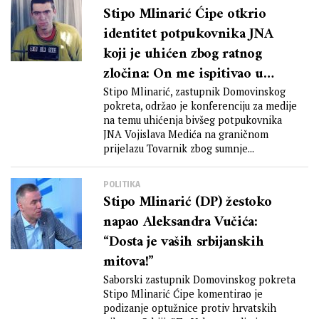
Stipo Mlinarić Ćipe otkrio
identitet potpukovnika JNA
koji je uhićen zbog ratnog
zločina: On me ispitivao u
logoru
Stipo Mlinarić, zastupnik Domovinskog
pokreta, održao je konferenciju za medije
na temu uhićenja bivšeg potpukovnika
JNA Vojislava Medića na graničnom
prijelazu Tovarnik zbog sumnje...
POLITIKA
Stipo Mlinarić (DP) žestoko
napao Aleksandra Vučića:
“Dosta je vaših srbijanskih
mitova!”
Saborski zastupnik Domovinskog pokreta
Stipo Mlinarić Ćipe komentirao je
podizanje optužnice protiv hrvatskih