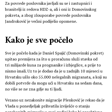
Za povrede poslovnika javljali su se i zastupnici i
branitelji iz redova HDZ-a, ali i oni iz Domovinskog
pokreta, a zbog zlouporabe povrede poslovnika
Jandroković je većini podijelio opomene.
Kako je sve počelo
Sve je počelo kada je Daniel Spajić (Domovinski pokret)
upitao premijera za što u proračunu služi stavka od
tri milijarde kuna za prognanike i izbjeglice, a prije to
nismo imali. Uz to je dodao da je u zadnjih 10 mjeseci u
Hrvatsku ušlo oko 55.000 nelegalnih migranata, a koji su
dobili potvrde da mogu ući u Hrvatsku na sedam dana,
no više se ne zna gdje su ti ljudi.
Vezano uz nezakonite migracije Plenković je rekao da je
Vlada u ponedjeljak prihvatila izviješće o stanju