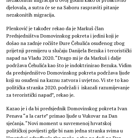
nezakonitih migracija u ovoj godini kako bi proaktivno
djelovala, a sutra će se na Saboru raspraviti pitanje
nezakonitih migracija.
Plenković je također rekao da je Markuš član
Predsjedništva Domovinskog pokreta i jedini koji je
došao na zadnje ročište Đure Čehulića osuđenog zbog
prijetnji premijeru u slučaju Danijela Bezuka i teroristički
napad na Vladu 2020. “Drago mi je da Markuš i dalje
podržava Čehulića kao što je indoktrinirao Bezuka. Vidim
da predsjedništvo Domovinskog pokreta podržava ljude
koji su osuđeni na kaznu zatvora i uvjetno. Vi ste to kao
politička stranka 2020. podržali i iskazali razumijevanje
za teroristički napad”, rekao je.
Kazao je i da bi predsjednik Domovinskog pokreta Ivan
Penava “a la carte” primao ljude u Vukovar na Dan
sjećanja. “Novi moment u suvremenoj hrvatskoj
političkoj povijesti gdje bi nam jedna stranka svima u