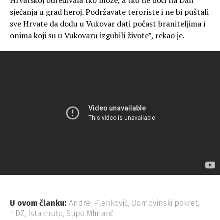
Hrvatskoj određivala tko može, a tko ne doći na Dan
sjećanja u grad heroj. Podržavate teroriste i ne bi puštali
sve Hrvate da dođu u Vukovar dati počast braniteljima i
onima koji su u Vukovaru izgubili živote”, rekao je.
U ovom članku:
Andrej Plenković
,
Domovinski pokret
,
HDZ
,
Istaknuto
,
Stipo Mlinarić