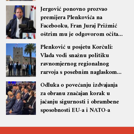
Jergović ponovno prozvao
premijera Plenkovića na
Facebooku, Fran Juraj Prižmić
oštrim mu je odgovorom očitao
lekciju te dobio blok i brisanje
Plenković u posjetu Korčuli:
komentara
Vlada vodi snažnu politiku
ravnomjernog regionalnog
razvoja s posebnim naglaskom
na otoke
Odluka o povećanju izdvajanja
za obranu značajan korak u
jačanju sigurnosti i obrambene
sposobnosti EU-a i NATO-a