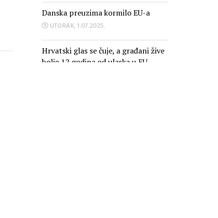
Danska preuzima kormilo EU-a
UTORAK, 1.07.2025.
Hrvatski glas se čuje, a građani žive
bolje 12 godina od ulaska u EU
PONEDJELJAK, 30.06.2025.