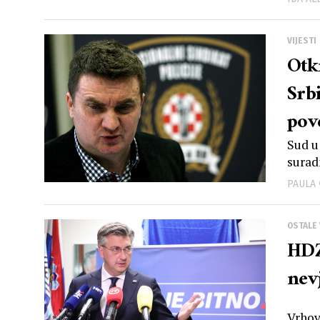
VIJESTI
Otk
Srb
pov
Sud u
surad
PAULA
OSTALE 
HDZ
nev
Vrhov