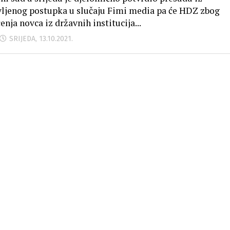
ljenog postupka u slučaju Fimi media pa će HDZ zbog
enja novca iz državnih institucija...
SRIJEDA, 13.10.2021.
diću doživotni zatvor, kraj procesa
i traje od 1995. godine
 zapovjednik vojske bosanskih Srba Ratko Mladić u
k je pravomoćno proglašen krivim za najteže ratne
ne i osuđen na kaznu doživotnog zatvora na temelju...
UTORAK, 8.06.2021.
MA
KLUZIVNI INTERVJU DENIS