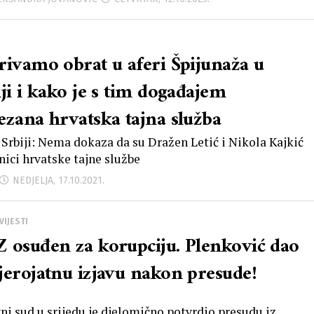
rivamo obrat u aferi Špijunaža u
iji i kako je s tim događajem
ezana hrvatska tajna služba
 Srbiji: Nema dokaza da su Dražen Letić i Nikola Kajkić
nici hrvatske tajne službe
NEDJELJA, 17.10.2021.
VIJESTI
 osuđen za korupciju. Plenković dao
jerojatnu izjavu nakon presude!
ni sud u srijedu je djelomično potvrdio presudu iz