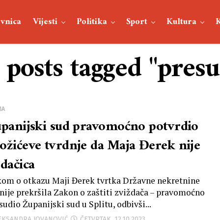
vnica
Vijesti
Politika
Sport
Kultura
 posts tagged "pres
MA
upanijski sud pravomoćno potvrdio
ožićeve tvrdnje da Maja Đerek nije
ždačica
om o otkazu Maji Đerek tvrtka Državne nekretnine
. nije prekršila Zakon o zaštiti zviždača – pravomoćno
sudio Županijski sud u Splitu, odbivši...
LEKSANDRA JOVANOVIĆ
ČETVRTAK, 12.10.2023.