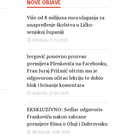
NOVE OBJAVE
Više od 8 milijuna eura ulaganja za
unapređenje školstva u Ličko-
senjskoj županiji
SRIJEDA, 17.12.2025.
Jergović ponovno prozvao
premijera Plenkovića na Facebooku,
Fran Juraj Prižmić oštrim mu je
odgovorom očitao lekciju te dobio
blok i brisanje komentara
SUBOTA, 27.09.2025.
EKSKLUZIVNO: Sedlar odgovorio
Frankoviću nakon zabrane
premijere filma o Oluji i Dubrovniku
NEDJELJA, 3.08.2025.