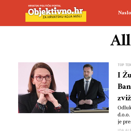
Naslo
All
TOP TE
I Ž
Ban
zvi
Odluk
d.o.o
je pre
IDA A