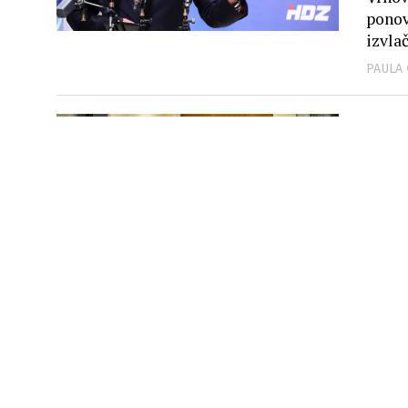
ponov
izvlač
PAULA
VIJESTI
Mla
koj
Ratni
utora
zloči
PAULA
TOP TE
EKS