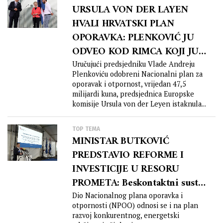
istarskog i zagrebačkog zaleđa
URSULA VON DER LAYEN
HVALI HRVATSKI PLAN
OPORAVKA: PLENKOVIĆ JU
ODVEO KOD RIMCA KOJI JU
JE IMPRESIONIRAO
Uručujući predsjedniku Vlade Andreju
Plenkoviću odobreni Nacionalni plan za
oporavak i otpornost, vrijedan 47,5
milijardi kuna, predsjednica Europske
komisije Ursula von der Leyen istaknula...
TOP TEMA
MINISTAR BUTKOVIĆ
PREDSTAVIO REFORME I
INVESTICIJE U RESORU
PROMETA: Beskontaktni sustav
naplate na svim dionicama
Dio Nacionalnog plana oporavka i
otpornosti (NPOO) odnosi se i na plan
autocesta
razvoj konkurentnog, energetski