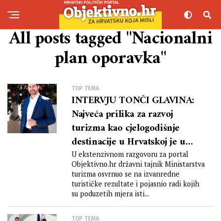
All posts tagged "Nacionalni
plan oporavka"
TOP TEMA
INTERVJU TONČI GLAVINA:
Najveća prilika za razvoj
turizma kao cjelogodišnje
destinacije u Hrvatskoj je u
njenom kontinentalnom dijelu,
U ekstenzivnom razgovoru za portal
Objektivno.hr državni tajnik Ministarstva
pritom ne mislim samo na
turizma osvrnuo se na izvanredne
Slavoniju, Liku ili Gorski kotar,
turističke rezultate i pojasnio radi kojih
nego i na cijeli dio
su poduzetih mjera isti...
dalmatinskog, primorskog,
TOP TEMA