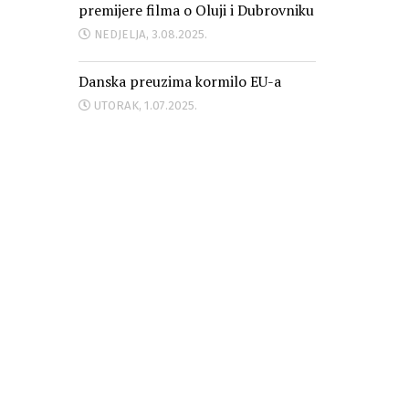
premijere filma o Oluji i Dubrovniku
NEDJELJA, 3.08.2025.
Danska preuzima kormilo EU-a
UTORAK, 1.07.2025.
Hrvatski glas se čuje, a građani žive
bolje 12 godina od ulaska u EU
PONEDJELJAK, 30.06.2025.