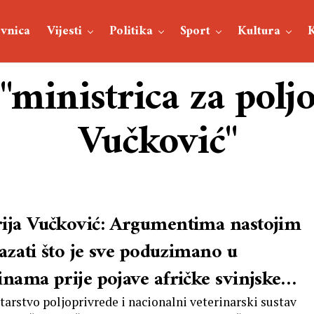
vnica
Vijesti
Politika
Sport
Kultura
 "ministrica za pol
Vučković"
ija Vučković: Argumentima nastojim
azati što je sve poduzimano u
inama prije pojave afričke svinjske
e i neposredno nakon njene pojave
tarstvo poljoprivrede i nacionalni veterinarski sustav