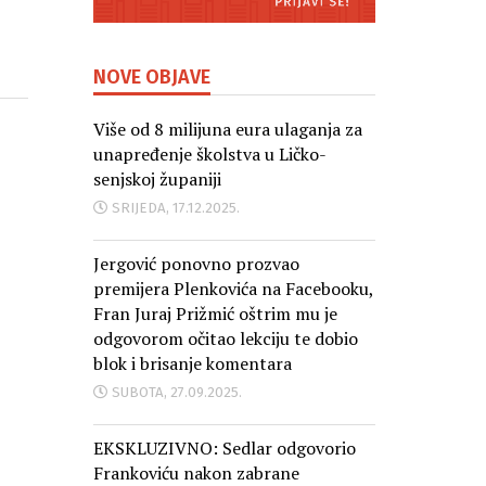
NOVE OBJAVE
Više od 8 milijuna eura ulaganja za
unapređenje školstva u Ličko-
senjskoj županiji
SRIJEDA, 17.12.2025.
Jergović ponovno prozvao
premijera Plenkovića na Facebooku,
Fran Juraj Prižmić oštrim mu je
odgovorom očitao lekciju te dobio
blok i brisanje komentara
SUBOTA, 27.09.2025.
EKSKLUZIVNO: Sedlar odgovorio
Frankoviću nakon zabrane