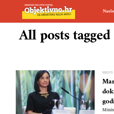
Naslo
All posts tagged
VIJESTI
Mar
dok
god
kug
Minis