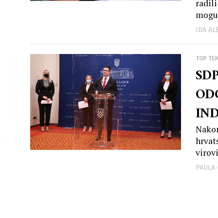
radili
moguć
IDA A
TOP TE
SDP
OD
IND
Nakon
hrvat
virovi
PAULA