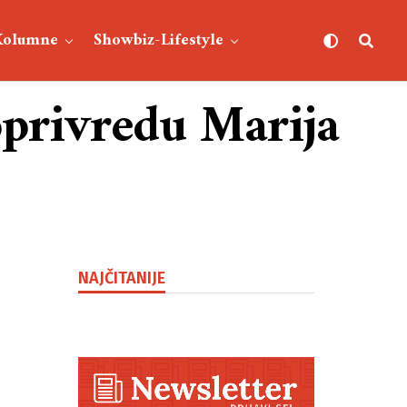
Kolumne
Showbiz-Lifestyle
joprivredu Marija
NAJČITANIJE