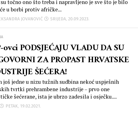
 su točno ono što treba i napravljeno je sve što je bilo
e u borbi protiv afričke...
LEKSANDRA JOVANOVIĆ
SRIJEDA, 20.09.2023.
MA
-ovci PODSJEĆAJU VLADU DA SU
GOVORNI ZA PROPAST HRVATSKE
USTRIJE ŠEĆERA!
 još jedne u nizu tužnih sudbina nekoć uspješnih
skih tvrtki prehrambene industrije – prvo one
tičke šećerane, ista je ubrzo zadesila i osječku....
PETAK, 19.02.2021.