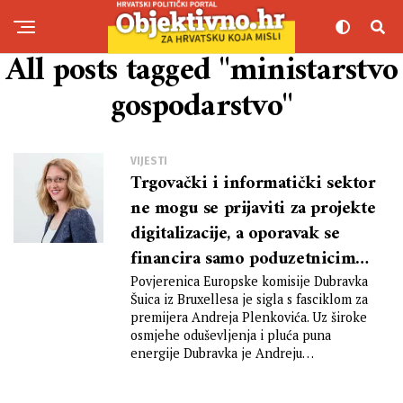
All posts tagged "ministarstvo
gospodarstvo"
VIJESTI
Trgovački i informatički sektor
ne mogu se prijaviti za projekte
digitalizacije, a oporavak se
financira samo poduzetnicima
koji su ostvarivali dobit
Povjerenica Europske komisije Dubravka
Šuica iz Bruxellesa je sigla s fasciklom za
premijera Andreja Plenkovića. Uz široke
osmjehe oduševljenja i pluća puna
energije Dubravka je Andreju
simbolično...