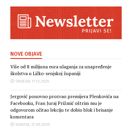
NOVE OBJAVE
Više od 8 milijuna eura ulaganja za unapređenje
školstva u Ličko-senjskoj županiji
SRIJEDA, 17.12.2025.
Jergović ponovno prozvao premijera Plenkovića na
Facebooku, Fran Juraj Prižmić oštrim mu je
odgovorom očitao lekciju te dobio blok i brisanje
komentara
SUBOTA, 27.09.2025.