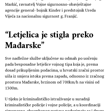
Markić, ravnatelj Vojne sigurnosno-obavještajne
agencije general- bojnik Kinder i predstojnik Ureda
Vijeća za nacionalnu sigurnost g. Franjić.
“Letjelica je stigla preko
Mađarske”
Sve nadležne službe uključene su odmah po uočenju
pada besposadne letjelice vojnog tipa koja je, prema
dosad prikupljenim podacima, u hrvatski zračni prostor
ušla iz smjera istoka prema zapadu, odnosno iz zračnog
prostora Mađarske, brzinom od 700km/h na visini od
1300m.
U tijeku je kriminalističko istraživanje u suradnji
kriminalističke policije i vojne policije, a u koordinaciji
sigurnosno-obrambenog sustava poduzimaju se i druge