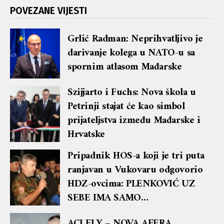
POVEZANE VIJESTI
Grlić Radman: Neprihvatljivo je
darivanje kolega u NATO-u sa
spornim atlasom Mađarske
Szijjarto i Fuchs: Nova škola u
Petrinji stajat će kao simbol
prijateljstva između Mađarske i
Hrvatske
Pripadnik HOS-a koji je tri puta
ranjavan u Vukovaru odgovorio
HDZ-ovcima: PLENKOVIĆ UZ
SEBE IMA SAMO
BESKIČMENJAKE I POLTRONE!
ACI FLY – NOVA AFERA