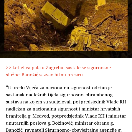
>> Letjelica pala u Zagrebu, sastale se sigurnosne
službe. Banožić sazvao hitnu presicu
“U uredu Vijeća za nacionalnu sigurnost održan je
sastanak nadležnih tijela sigurnosno-obrambenog
sustava na kojem su sudjelovali potpredsjednik Vlade RH
nadležan za nacionalnu sigurnost i ministar hrvatskih
branitelja g. Medved, potpredsjednik Vlade RH i ministar
unutarnjih poslova g. Božinović, ministar obrane g.
Banožić, ravnatelj Sigurnosno-obavještajne agencije g.