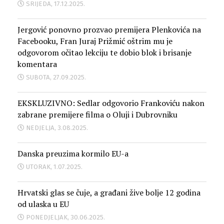
SRIJEDA, 17.12.2025.
Jergović ponovno prozvao premijera Plenkovića na
Facebooku, Fran Juraj Prižmić oštrim mu je
odgovorom očitao lekciju te dobio blok i brisanje
komentara
SUBOTA, 27.09.2025.
EKSKLUZIVNO: Sedlar odgovorio Frankoviću nakon
zabrane premijere filma o Oluji i Dubrovniku
NEDJELJA, 3.08.2025.
Danska preuzima kormilo EU-a
UTORAK, 1.07.2025.
Hrvatski glas se čuje, a građani žive bolje 12 godina
od ulaska u EU
PONEDJELJAK, 30.06.2025.