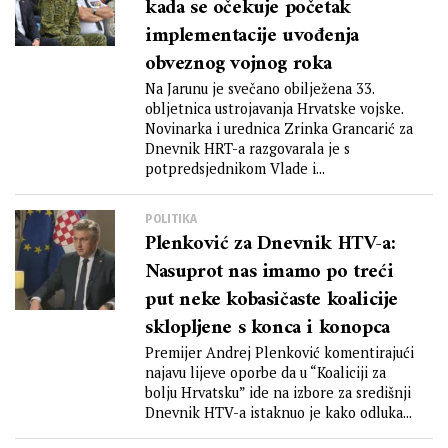
kada se očekuje početak
implementacije uvođenja
obveznog vojnog roka
Na Jarunu je svečano obilježena 33.
obljetnica ustrojavanja Hrvatske vojske.
Novinarka i urednica Zrinka Grancarić za
Dnevnik HRT-a razgovarala je s
potpredsjednikom Vlade i...
POLITIKA
Plenković za Dnevnik HTV-a:
Nasuprot nas imamo po treći
put neke kobasičaste koalicije
sklopljene s konca i konopca
Premijer Andrej Plenković komentirajući
najavu lijeve oporbe da u “Koaliciji za
bolju Hrvatsku” ide na izbore za središnji
Dnevnik HTV-a istaknuo je kako odluka...