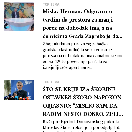
TOP TEMA
Mislav Herman: Odgovorno
tvrdim da prostora za manji
porez na dohodak ima, a na
čelnicima Grada Zagreba je da
nađu način da omoguće
Zbog ukidanja prireza zagrebačka
gradska vlast odlučila se za vraćanje
građanima da imaju veće plaće
poreza na dohodak na maksimalnu razinu
od 35,4% te povećanje paušala za
iznajmljivače apartmana...
TOP TEMA
ŠTO SE KRIJE IZA ŠKORINE
OSTAVKE?! ŠKORO NAPOKON
OBJASNIO: “MISLIO SAM DA
RADIM NEŠTO DOBRO. ŽELIO
SAM NAPREDAK DP-a, ALI
Bivši predsjednik Domovinskog pokreta
Miroslav Škoro rekao je u ponedjeljak da
ČLANOVI SU TO KRIVO