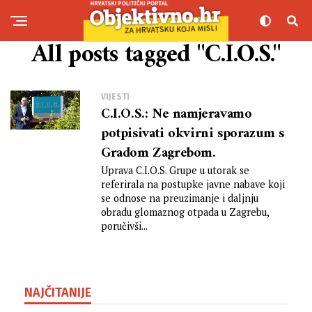
All posts tagged "C.I.O.S."
VIJESTI
C.I.O.S.: Ne namjeravamo
potpisivati okvirni sporazum s
Gradom Zagrebom.
Uprava C.I.O.S. Grupe u utorak se
referirala na postupke javne nabave koji
se odnose na preuzimanje i daljnju
obradu glomaznog otpada u Zagrebu,
poručivši...
NAJČITANIJE