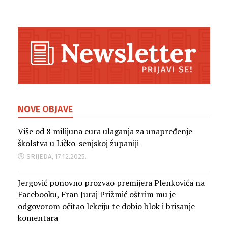
NOVE OBJAVE
Više od 8 milijuna eura ulaganja za unapređenje
školstva u Ličko-senjskoj županiji
SRIJEDA, 17.12.2025.
Jergović ponovno prozvao premijera Plenkovića na
Facebooku, Fran Juraj Prižmić oštrim mu je
odgovorom očitao lekciju te dobio blok i brisanje
komentara