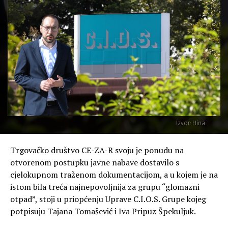
Izvor: Hina
Trgovačko društvo CE-ZA-R svoju je ponudu na
otvorenom postupku javne nabave dostavilo s
cjelokupnom traženom dokumentacijom, a u kojem je na
istom bila treća najnepovoljnija za grupu “glomazni
otpad”, stoji u priopćenju Uprave C.I.O.S. Grupe kojeg
potpisuju Tajana Tomašević i Iva Pripuz Špekuljuk.