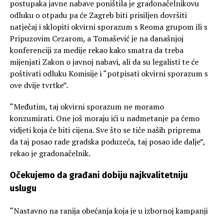
postupaka javne nabave poništila je gradonačelnikovu
odluku o otpadu pa će Zagreb biti prisiljen dovršiti
natječaj i sklopiti okvirni sporazum s Reoma grupom ili s
Pripuzovim Cezarom, a Tomašević je na današnjoj
konferenciji za medije rekao kako smatra da treba
mijenjati Zakon o javnoj nabavi, ali da su legalisti te će
poštivati odluku Komisije i “potpisati okvirni sporazum s
ove dvije tvrtke”.
“Međutim, taj okvirni sporazum ne moramo
konzumirati. One još moraju ići u nadmetanje pa ćemo
vidjeti koja će biti cijena. Sve što se tiče naših priprema
da taj posao rade gradska poduzeća, taj posao ide dalje”,
rekao je gradonačelnik.
Očekujemo da građani dobiju najkvalitetniju
uslugu
“Nastavno na ranija obećanja koja je u izbornoj kampanji