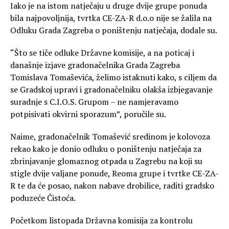
Iako je na istom natječaju u druge dvije grupe ponuda
bila najpovoljnija, tvrtka CE-ZA-R d.o.o nije se žalila na
Odluku Grada Zagreba o poništenju natječaja, dodale su.
“Što se tiče odluke Državne komisije, a na poticaj i
današnje izjave gradonačelnika Grada Zagreba
Tomislava Tomaševića, želimo istaknuti kako, s ciljem da
se Gradskoj upravi i gradonačelniku olakša izbjegavanje
suradnje s C.I.O.S. Grupom – ne namjeravamo
potpisivati okvirni sporazum”, poručile su.
Naime, gradonačelnik Tomašević sredinom je kolovoza
rekao kako je donio odluku o poništenju natječaja za
zbrinjavanje glomaznog otpada u Zagrebu na koji su
stigle dvije valjane ponude, Reoma grupe i tvrtke CE-ZA-
R te da će posao, nakon nabave drobilice, raditi gradsko
poduzeće Čistoća.
Početkom listopada Državna komisija za kontrolu