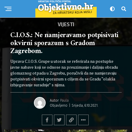
VIJESTI
C.I.O.S.: Ne namjeravamo potpisivati
okvirni sporazum s Gradom
Zagrebom.
Uprava C.I.O.S. Grupe u utorak se referirala na postupke
javne nabave koji se odnose na preuzimanje i daljnju obradu
glomaznog otpada u Zagrebu, poručivši da ne namjeravaju
potpisivati okvirni sporazum s ciljem da se Gradu “olakša
izbjegavanje suradnje” s njima.
Autor
Paula
Objavljeno
Srijeda, 6.10.2021.