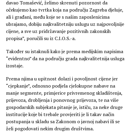
davao Tomašević, želimo skrenuti pozornost da
očekujemo kao tvrtka koja na području Zagreba djeluje,
ali i građani, među koje se s našim zaposlenicima
ubrajamo, dobiju najkvalitetniju uslugu uz najpovoljnije
cijene, a sve uz pridržavanje pozitivnih zakonskih
propisa”, poručili su iz C.I.O.S.-a.
Također su istaknuli kako je prema medijskim napisima
“evidentno” da na području grada najkvalitetnija usluga
izostaje.
Prema njima u upitnost dolazi i povoljnost cijene jer
“cjepkanje”, odnosno podjela cjelokupne nabave na
manje segmente, primjerice privremenog skladištenja,
prijevoza, drobljenja i ponovnog prijevoza, te na više
gospodarskih subjekata pitanje je, ističu, za neke druge
institucije koje bi trebale provjeriti je li takav način
postupanja u skladu sa Zakonom o javnoj nabavi ili se
želi pogodovati nekim drugim društvima.