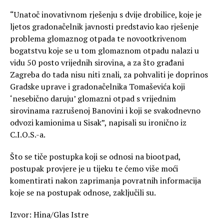
“Unatoč inovativnom rješenju s dvije drobilice, koje je
ljetos gradonačelnik javnosti predstavio kao rješenje
problema glomaznog otpada te novootkrivenom
bogatstvu koje se u tom glomaznom otpadu nalazi u
vidu 50 posto vrijednih sirovina, a za što građani
Zagreba do tada nisu niti znali, za pohvaliti je doprinos
Gradske uprave i gradonačelnika Tomaševića koji
‘nesebično daruju’ glomazni otpad s vrijednim
sirovinama razrušenoj Banovini i koji se svakodnevno
odvozi kamionima u Sisak”, napisali su ironično iz
C.I.O.S.-a.
Što se tiče postupka koji se odnosi na biootpad,
postupak provjere je u tijeku te ćemo više moći
komentirati nakon zaprimanja povratnih informacija
koje se na postupak odnose, zaključili su.
Izvor: Hina/Glas Istre