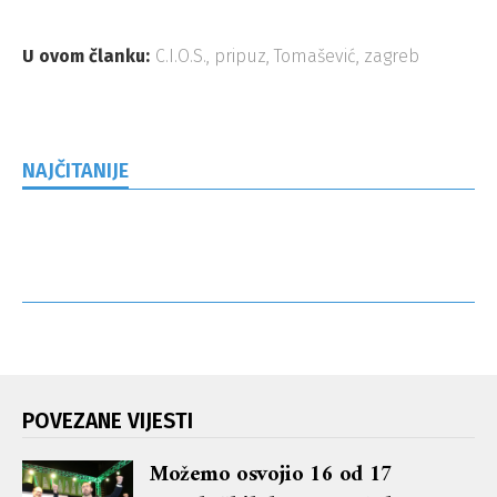
U ovom članku:
C.I.O.S.
,
pripuz
,
Tomašević
,
zagreb
NAJČITANIJE
POVEZANE VIJESTI
Možemo osvojio 16 od 17