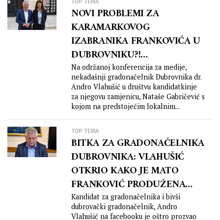
TOP TEMA
NOVI PROBLEMI ZA
KARAMARKOVOG
IZABRANIKA FRANKOVIĆA U
DUBROVNIKU?!
VLAHUŠIĆEVA PLATFORMA
Na održanoj konferencija za medije,
nekadašnji gradonačelnik Dubrovnika dr.
“NAŠ GRAD” U NALETU!
Andro Vlahušić u društvu kandidatkinje
za njegovu zamjenicu, Nataše Gabričević s
kojom na predstojećim lokalnim...
TOP TEMA
BITKA ZA GRADONAČELNIKA
DUBROVNIKA: VLAHUŠIĆ
OTKRIO KAKO JE MATO
FRANKOVIĆ PRODUŽENA
RUKA NEKRETNINSKE
Kandidat za gradonačelnika i bivši
dubrovački gradonačelnik, Andro
MAFIJE?!
Vlahušić na facebooku je oštro prozvao