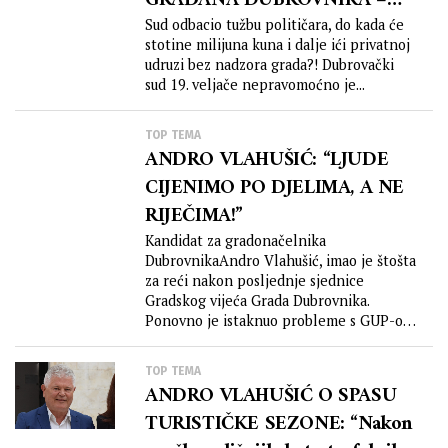
GRAĐANA DUBROVNIKA –
DRUŠTVO PRIJATELJA GRADA
Sud odbacio tužbu političara, do kada će
stotine milijuna kuna i dalje ići privatnoj
DUBROVNIKA!
udruzi bez nadzora grada?! Dubrovački
sud 19. veljače nepravomoćno je...
TOP TEMA
ANDRO VLAHUŠIĆ: “LJUDE
CIJENIMO PO DJELIMA, A NE
RIJEČIMA!”
Kandidat za gradonačelnika
DubrovnikaAndro Vlahušić, imao je štošta
za reći nakon posljednje sjednice
Gradskog vijeća Grada Dubrovnika.
Ponovno je istaknuo probleme s GUP-om
i...
TOP TEMA
ANDRO VLAHUŠIĆ O SPASU
TURISTIČKE SEZONE: “Nakon