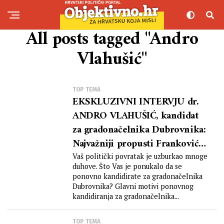
All posts tagged "Andro
Vlahušić"
TOP TEMA
EKSKLUZIVNI INTERVJU dr.
ANDRO VLAHUŠIĆ, kandidat
za gradonačelnika Dubrovnika:
Najvažniji propusti Frankovića
su davanje zidna na 15 godina
Vaš politički povratak je uzburkao mnoge
duhove. Što Vas je ponukalo da se
DPDS-u bez koncesije,
ponovno kandidirate za gradonačelnika
pogodovanje turističkim
Dubrovnika? Glavni motivi ponovnog
agencijama za zaustavljanje na
kandidiranja za gradonačelnika...
Pilama
TOP TEMA