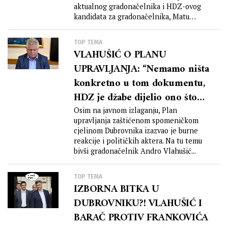
aktualnog gradonačelnika i HDZ-ovog
kandidata za gradonačelnika, Matu
Frankovića, zbog...
TOP TEMA
VLAHUŠIĆ O PLANU
UPRAVLJANJA: “Nemamo ništa
konkretno u tom dokumentu,
HDZ je džabe dijelio ono što
Gradu donosi profit”
Osim na javnom izlaganju, Plan
upravljanja zaštićenom spomeničkom
cjelinom Dubrovnika izazvao je burne
reakcije i političkih aktera. Na tu temu
bivši gradonačelnik Andro Vlahušić...
TOP TEMA
IZBORNA BITKA U
DUBROVNIKU?! VLAHUŠIĆ I
BARAČ PROTIV FRANKOVIĆA