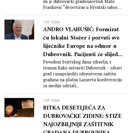
da je dubrovački gradonačelnik Mato
Franković “dezertirao u Hrvatski sabor
kad...
TOP TEMA
ANDRO VLAHUŠIĆ: Formirat
ću lokalni Stožer i pozvati sve
liječnike Europe na odmor u
Dubrovnik. Pacijenti će slijediti
svoje liječnike!
Povodom Svjetskog dana zdravlja, s
temom Kako ostvariti Dubrovnik – zdravi
grad i unaprijediti zdravstvenu zaštitu
građana na platou Lazareta konferenciju
za medije održali...
TOP TEMA
BITKA DESETLJEĆA ZA
DUBROVAČKE ZIDINE: STIŽE
NAJOZBILJNIJI ZAŠTITNIK