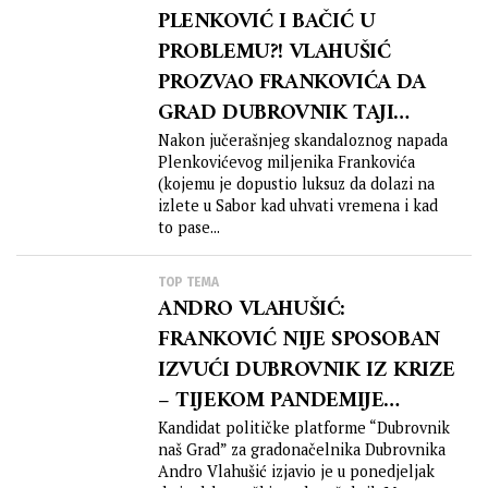
PLENKOVIĆ I BAČIĆ U
PROBLEMU?! VLAHUŠIĆ
PROZVAO FRANKOVIĆA DA
GRAD DUBROVNIK TAJI
UGOVORE JAVNIH
Nakon jučerašnjeg skandaloznog napada
Plenkovićevog miljenika Frankovića
PODUZEĆA?!
(kojemu je dopustio luksuz da dolazi na
izlete u Sabor kad uhvati vremena i kad
to pase...
TOP TEMA
ANDRO VLAHUŠIĆ:
FRANKOVIĆ NIJE SPOSOBAN
IZVUĆI DUBROVNIK IZ KRIZE
– TIJEKOM PANDEMIJE
“DEZERTIRAO U SABOR”
Kandidat političke platforme “Dubrovnik
naš Grad” za gradonačelnika Dubrovnika
Andro Vlahušić izjavio je u ponedjeljak