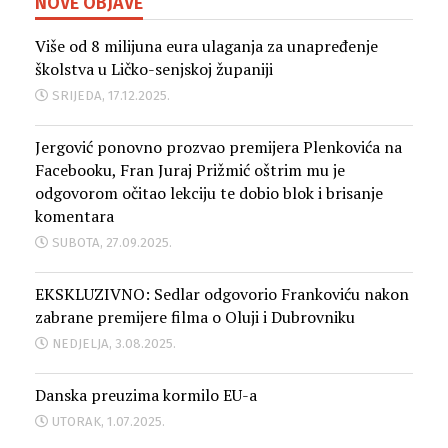
NOVE OBJAVE
Više od 8 milijuna eura ulaganja za unapređenje
školstva u Ličko-senjskoj županiji
SRIJEDA, 17.12.2025.
Jergović ponovno prozvao premijera Plenkovića na
Facebooku, Fran Juraj Prižmić oštrim mu je
odgovorom očitao lekciju te dobio blok i brisanje
komentara
SUBOTA, 27.09.2025.
EKSKLUZIVNO: Sedlar odgovorio Frankoviću nakon
zabrane premijere filma o Oluji i Dubrovniku
NEDJELJA, 3.08.2025.
Danska preuzima kormilo EU-a
UTORAK, 1.07.2025.