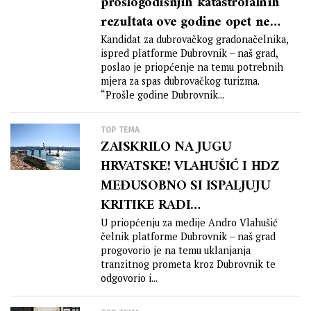
prošlogodišnjih katastrofalnih
rezultata ove godine opet ne
radimo ozbiljne pripreme!”
Kandidat za dubrovačkog gradonačelnika,
ispred platforme Dubrovnik – naš grad,
poslao je priopćenje na temu potrebnih
mjera za spas dubrovačkog turizma.
“Prošle godine Dubrovnik...
TOP TEMA
ZAISKRILO NA JUGU
HRVATSKE! VLAHUŠIĆ I HDZ
MEĐUSOBNO SI ISPALJUJU
KRITIKE RADI
BUTKOVIĆEVOG
U priopćenju za medije Andro Vlahušić
čelnik platforme Dubrovnik – naš grad
SPORORASTUĆEG PELJEŠKOG
progovorio je na temu uklanjanja
MOSTA!
tranzitnog prometa kroz Dubrovnik te
odgovorio i...