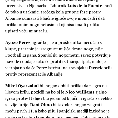
prvenstva u Njemačkoj. Izbornik
Luis de la Fuente
moći
će tako u utakmici trećega kola grupne faze protiv
Albanije odmarati ključne igrače svoje momčadi i dati
priliku onim nogometašima koji nisu imalli priliku
upisati veću minutažu.
Ayoze Perez
, igrač koji je u prošloj utkamici ušao s
klupe, pretrpio je istegnuće mišića desne noge, piše
Football Espana. Španjolski nogometni savez potvrđuje
navode i dodaje kako će pratiti situaciju. Ipak, malo je
vjerojatno da će Perez istrčati na travnjak u Dusseldorfu
protiv reprezentacije Albanije.
Mikel Oyarzabal
bi mogao dobiti priliku da zaigra na
lijevom krilu, poziciji na kojoj je
Nico Williams
sjajno
igrao protiv Italije i bio jedan od ključnih igrača za veliko
slavlje furije.
Dani Olmo
bi također mogao zaigrati
među prvih 11, a kako pišu španjolski mediji izgledno je
da će sastav biti kompleno promijenjen. Čak i golman bi