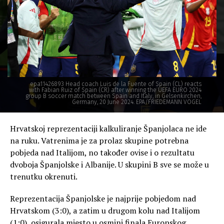
epa11426893 Head coach Luis de la Fuente of Spain (CL) reacts
with Fabian Ruiz of Spain (CR) after winning the UEFA EURO 2024
group B soccer match between Spain and Italy, in Gelsenkirchen,
Germany, 20 June 2024. EPA/FRIEDEMANN VOGEL
Hrvatskoj reprezentaciji kalkuliranje Španjolaca ne ide
na ruku. Vatrenima je za prolaz skupine potrebna
pobjeda nad Italijom, no također ovise i o rezultatu
dvoboja Španjolske i Albanije. U skupini B sve se može u
trenutku okrenuti.
Reprezentacija Španjolske je najprije pobjedom nad
Hrvatskom (3:0), a zatim u drugom kolu nad Italijom
(1:0), osigurala mjesto u osmini finala Europskog