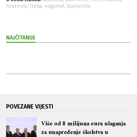
Istaknuto
,
Italija
,
nogomet
,
španjolska
NAJČITANIJE
POVEZANE VIJESTI
Više od 8 milijuna eura ulaganja
za unapređenje školstva u