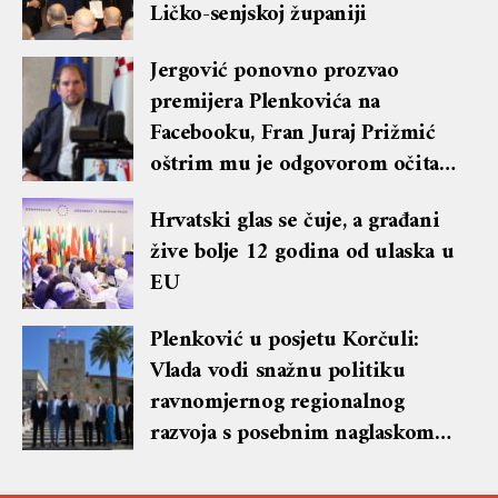
Ličko-senjskoj županiji
Jergović ponovno prozvao
premijera Plenkovića na
Facebooku, Fran Juraj Prižmić
oštrim mu je odgovorom očitao
lekciju te dobio blok i brisanje
Hrvatski glas se čuje, a građani
komentara
žive bolje 12 godina od ulaska u
EU
Plenković u posjetu Korčuli:
Vlada vodi snažnu politiku
ravnomjernog regionalnog
razvoja s posebnim naglaskom
na otoke