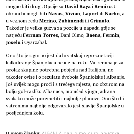
mogao biti drugi. Opcije su
David Raya
i
Remiro
. U
obrani bi mogli biti
Navas
,
Vivian
,
Laport
ili
Nacho
, a
u veznom redu
Merino
,
Zubimendi
ili
Grimalo
.
Također je velika gužva za pozcije u napadu gdje se
natječu
Ferrnan Torres
, Dani Olmo,
Baena
,
Fermin
,
Joselu
i Oyarzabal.
Ono što je sigurno jest da hrvatskoj repreznetaciji
kalkuliranje Španjolaca ne ide na ruku. Vatrenima je za
prolaz skupine potrebna pobjeda nad Italijom, no
također ovise i o rezulatu dvoboja Španjolske i Albanije.
Još uvijek mogu proći i s trećega mjesta, no obzirom na
bolju gol-razliku Albanaca, momčad s juga Jadrana
svakako može poremetiti i najbolje planove. Ono što bi
vatrenima najbolje odgovaralo jest slavlje Španjolske u
posljednjem kolu.
U ovom članku:
ALBANIJA
,
dani olmo
,
euro
,
hrvatska
,