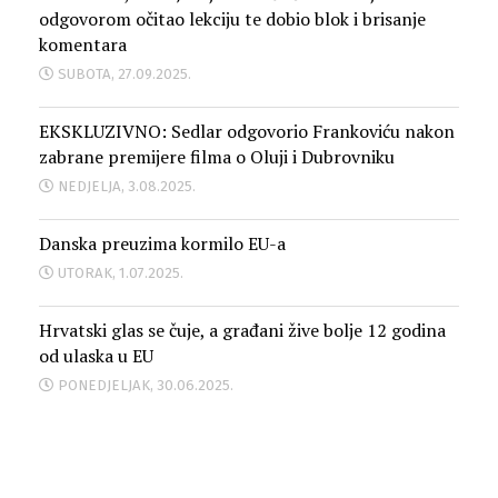
odgovorom očitao lekciju te dobio blok i brisanje
komentara
SUBOTA, 27.09.2025.
EKSKLUZIVNO: Sedlar odgovorio Frankoviću nakon
zabrane premijere filma o Oluji i Dubrovniku
NEDJELJA, 3.08.2025.
Danska preuzima kormilo EU-a
UTORAK, 1.07.2025.
Hrvatski glas se čuje, a građani žive bolje 12 godina
od ulaska u EU
PONEDJELJAK, 30.06.2025.