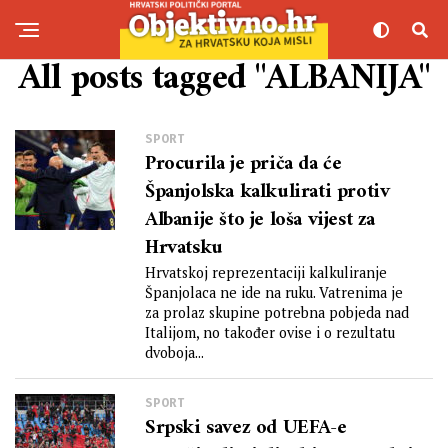
All posts tagged "ALBANIJA"
SPORT
Procurila je priča da će
Španjolska kalkulirati protiv
Albanije što je loša vijest za
Hrvatsku
Hrvatskoj reprezentaciji kalkuliranje
Španjolaca ne ide na ruku. Vatrenima je
za prolaz skupine potrebna pobjeda nad
Italijom, no također ovise i o rezultatu
dvoboja...
SPORT
Srpski savez od UEFA-e