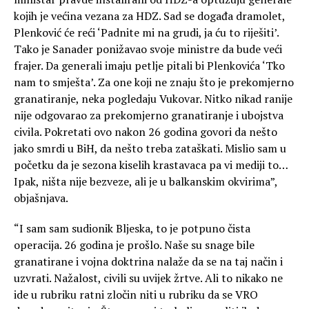
kojih je većina vezana za HDZ. Sad se događa dramolet,
Plenković će reći ‘Padnite mi na grudi, ja ću to riješiti’.
Tako je Sanader ponižavao svoje ministre da bude veći
frajer. Da generali imaju petlje pitali bi Plenkovića ‘Tko
nam to smješta’. Za one koji ne znaju što je prekomjerno
granatiranje, neka pogledaju Vukovar. Nitko nikad ranije
nije odgovarao za prekomjerno granatiranje i ubojstva
civila. Pokretati ovo nakon 26 godina govori da nešto
jako smrdi u BiH, da nešto treba zataškati. Mislio sam u
početku da je sezona kiselih krastavaca pa vi mediji to…
Ipak, ništa nije bezveze, ali je u balkanskim okvirima”,
objašnjava.
“I sam sam sudionik Bljeska, to je potpuno čista
operacija. 26 godina je prošlo. Naše su snage bile
granatirane i vojna doktrina nalaže da se na taj način i
uzvrati. Nažalost, civili su uvijek žrtve. Ali to nikako ne
ide u rubriku ratni zločin niti u rubriku da se VRO