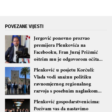
POVEZANE VIJESTI
Jergović ponovno prozvao
premijera Plenkovića na
Facebooku, Fran Juraj Prižmić
oštrim mu je odgovorom očitao
lekciju te dobio blok i brisanje
Plenković u posjetu Korčuli:
komentara
Vlada vodi snažnu politiku
ravnomjernog regionalnog
razvoja s posebnim naglaskom
na otoke
Plenković gospodarstvenicima:
Pozivam vas da nastavimo