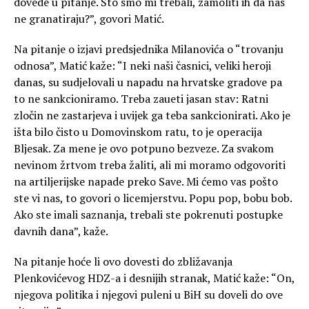
dovede u pitanje. Što smo mi trebali, zamoliti ih da nas
ne granatiraju?”, govori Matić.
Na pitanje o izjavi predsjednika Milanovića o “trovanju
odnosa”, Matić kaže: “I neki naši časnici, veliki heroji
danas, su sudjelovali u napadu na hrvatske gradove pa
to ne sankcioniramo. Treba zaueti jasan stav: Ratni
zločin ne zastarjeva i uvijek ga teba sankcionirati. Ako je
išta bilo čisto u Domovinskom ratu, to je operacija
Bljesak. Za mene je ovo potpuno bezveze. Za svakom
nevinom žrtvom treba žaliti, ali mi moramo odgovoriti
na artiljerijske napade preko Save. Mi ćemo vas pošto
ste vi nas, to govori o licemjerstvu. Popu pop, bobu bob.
Ako ste imali saznanja, trebali ste pokrenuti postupke
davnih dana”, kaže.
Na pitanje hoće li ovo dovesti do zbližavanja
Plenkovićevog HDZ-a i desnijih stranak, Matić kaže: “On,
njegova politika i njegovi puleni u BiH su doveli do ove