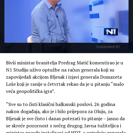
Screenshot N1
Bivši ministar branitelja Predrag Matić komentirao je u
N1 Studiju uživo optužbe na račun generala koji su
zapovijedali akcijom Bljesak i izjavi generala Domazeta
Loše koji je ranije u četvrtak rekao da je u pitanju “malo
veća geopolitička igra”.
“Sve su to čisti klasični balkanski poslovi. 26 godina
nakon događaja, ako je i bilo prijepora za Oluju, za
Bljesak je sve čisto i danas potezati to pitanje – jasno da
se skreće pozornost s nečeg drugog. Javna tužiteljica i
ministar pravde instalirani od HDZ-a optužuju generale