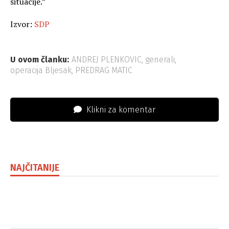
situacije.”
Izvor:
SDP
U ovom članku:
ANDREJ PLENKOVIC
,
generali
,
operacija Bljesak
,
PREDRAG MATIC
Klikni za komentar
NAJČITANIJE