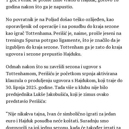
godina nakon što ga je napustio.
No povratnik je na Poljud došao teško ozlijeđen, kao
oporavljenik od operacije i na posudbu do kraja sezone
kao igrač Tottenhama. Perišić je, naime, prošle jeseni na
treningu Spursa potrgao ligamente, što je značilo da je
izgubljen do kraja sezone. Tottenham ga je zato do kraja
ugovora i sezone prepustio Hajduku.
Odmah nakon što su završili sezona i ugovor s
Tottenhamom, Perišiću je početkom srpnja aktivirana
klauzula o produljenju ugovora s Hajdukom, koji traje do
30. lipnja 2025. godine. Tada više u klubu nije bilo
predsjednika Lukše Jakobušića, koji je zimus ovako
predstavio Perišića:
“Nije nikakva tajna, Ivan će simbolično igrati za jedan
euro i Hajduk posudba neće koštati. Suradnju smo
dogovorili za još jednu sezonu, kada će također igrati za