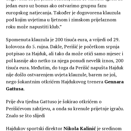
jedan euro uz bonus ako ostvarimo grupnu fazu
europskog natjecanja. Također je dogovorena klauzula
pod kojim uvjetima u ljetnom i zimskom prijelaznom
roku može napustiti klub.”
Spomenuta klauzula je 200 tisuća eura, a vrijedi od 29.
kolovoza do 5. rujna. Dakle, Perišić je početkom srpnja
potpisao za Hajduk, ali tako da može otići samo mjesec i
pol kasnije ako netko za njega ponudi nevelik iznos, 200
tisuća eura. Međutim, do toga da Perišić napušta Hajduk
nije došlo ostvarenjem uvjeta klauzule, barem ne još,
nego šokantnim otkrićem Hajdukovog trenera
Gennara
Gattusa
.
Prije dva tjedna Gattuso je šokirao otkrićem o
Perišićevom zahtjevu, a onda su krenule prijetnje igraču.
Znalo se što slijedi
Hajdukov sportski direktor
Nikola Kalinić
je sredinom