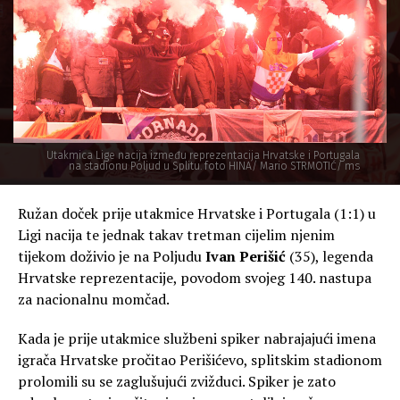
Utakmica Lige nacija između reprezentacija Hrvatske i Portugala
na stadionu Poljud u Splitu. foto HINA/ Mario STRMOTIĆ/ ms
Ružan doček prije utakmice Hrvatske i Portugala (1:1) u
Ligi nacija te jednak takav tretman cijelim njenim
tijekom doživio je na Poljudu
Ivan Perišić
(35), legenda
Hrvatske reprezentacije, povodom svojeg 140. nastupa
za nacionalnu momčad.
Kada je prije utakmice službeni spiker nabrajajući imena
igrača Hrvatske pročitao Perišićevo, splitskim stadionom
prolomili su se zaglušujući zvižduci. Spiker je zato