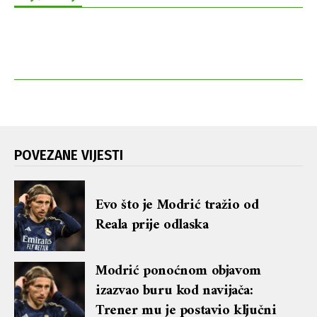
POVEZANE VIJESTI
Evo što je Modrić tražio od
Reala prije odlaska
Modrić ponoćnom objavom
izazvao buru kod navijača:
Trener mu je postavio ključni