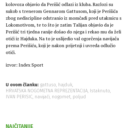
kolovoza objavio da Perišić odlazi iz kluba. Razlozi su
sukob s trenerom Gennarom Gattusom, koji je Perišića
zbog nediscipline odstranio iz momčadi pred utakmicu s
Lokomotivom, te to što je zatim Talijan objavio da je
Perišić tri tjedna ranije došao do njega i rekao mu da želi
otići iz Hajduka. Na to je uslijedio val ogorčenja navijača
prema Perišiću, koji je nakon prijetnji i uvreda odlučio
otići.
izvor: Index Sport
U ovom članku:
gattuso
,
hajduk
,
HRVATSKA NOGOMETNA REPREZENTACIJA
,
Istaknuto
,
IVAN PERISIC
,
navijači
,
nogomet
,
poljud
NAJČITANIJE