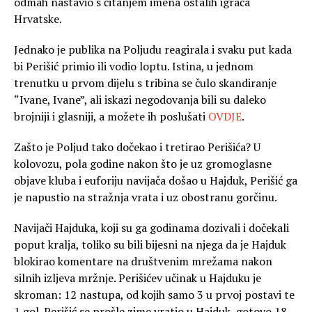
odmah nastavio s čitanjem imena ostalih igrača
Hrvatske.
Jednako je publika na Poljudu reagirala i svaku put kada
bi Perišić primio ili vodio loptu. Istina, u jednom
trenutku u prvom dijelu s tribina se čulo skandiranje
“Ivane, Ivane”, ali iskazi negodovanja bili su daleko
brojniji i glasniji, a možete ih poslušati
OVDJE
.
Zašto je Poljud tako dočekao i tretirao Perišića? U
kolovozu, pola godine nakon što je uz gromoglasne
objave kluba i euforiju navijača došao u Hajduk, Perišić ga
je napustio na stražnja vrata i uz obostranu gorčinu.
Navijači Hajduka, koji su ga godinama dozivali i dočekali
poput kralja, toliko su bili bijesni na njega da je Hajduk
blokirao komentare na društvenim mrežama nakon
silnih izljeva mržnje. Perišićev učinak u Hajduku je
skroman: 12 nastupa, od kojih samo 3 u prvoj postavi te
1 gol. Perišić se prošle zime vratio u Hajduk, gotovo 18