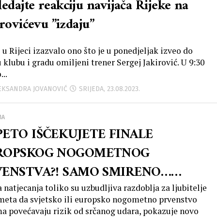
edajte reakciju navijača Rijeke na
rovićevu ”izdaju”
 u Rijeci izazvalo ono što je u ponedjeljak izveo do
u klubu i gradu omiljeni trener Sergej Jakirović. U 9:30
...
LEKSANDRA JOVANOVIĆ
SRIJEDA, 23.08.2023.
MA
ETO IŠČEKUJETE FINALE
ROPSKOG NOGOMETNOG
VENSTVA?! SAMO SMIRENO…
ete utakmice rizične su osjetljivima
 natjecanja toliko su uzbudljiva razdoblja za ljubitelje
eta da svjetsko ili europsko nogometno prvenstvo
srce
a povećavaju rizik od srčanog udara, pokazuje novo