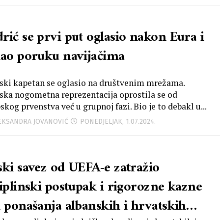
rić se prvi put oglasio nakon Eura i
lao poruku navijačima
ski kapetan se oglasio na društvenim mrežama.
ska nogometna reprezentacija oprostila se od
kog prvenstva već u grupnoj fazi. Bio je to debakl u...
LEKSANDRA JOVANOVIĆ
PONEDJELJAK, 1.07.2024.
vez od UEFA-e zatražio
ciplinski postupak i rigorozne kazne
i ponašanja albanskih i hrvatskih