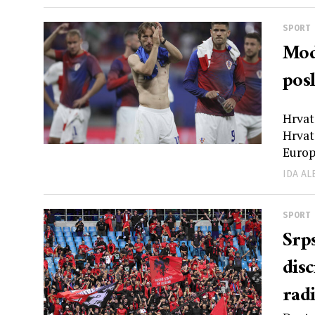
SPORT
Mod
pos
Hrvat
Hrvat
Europs
IDA A
SPORT
Srpski sa
dis
rad