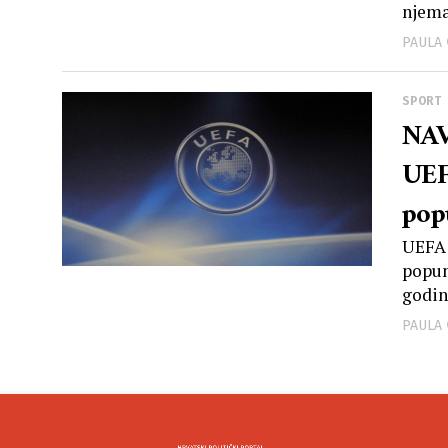
njema
PAULA
SPORT
NAV
UEF
pop
UEFA 
popun
godin
PAULA