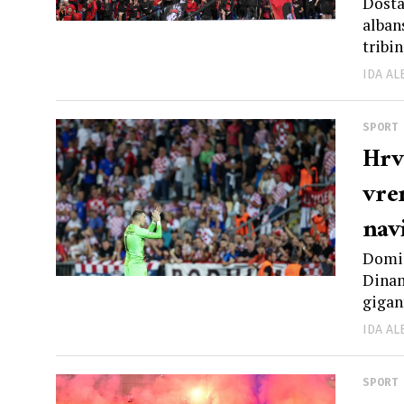
nav
Dosta
alban
tribin
IDA A
SPORT
Hrv
vre
nav
Domin
Dinam
gigan
IDA A
SPORT