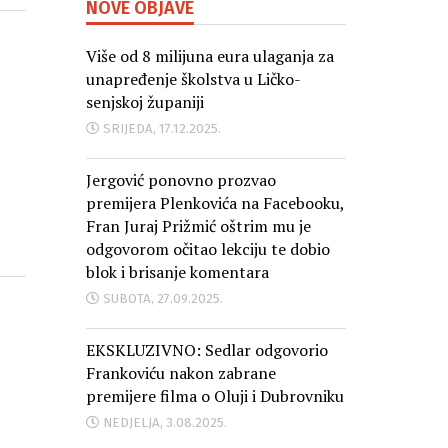
NOVE OBJAVE
Više od 8 milijuna eura ulaganja za
unapređenje školstva u Ličko-
senjskoj županiji
SRIJEDA, 17.12.2025.
Jergović ponovno prozvao
premijera Plenkovića na Facebooku,
Fran Juraj Prižmić oštrim mu je
odgovorom očitao lekciju te dobio
blok i brisanje komentara
SUBOTA, 27.09.2025.
EKSKLUZIVNO: Sedlar odgovorio
Frankoviću nakon zabrane
premijere filma o Oluji i Dubrovniku
NEDJELJA, 3.08.2025.