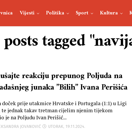
vnica
Vijesti
Politika
Sport
Kultura
 posts tagged "navij
lušajte reakciju prepunog Poljuda na
adašnjeg junaka ”Bilih” Ivana Perišića
 doček prije utakmice Hrvatske i Portugala (1:1) u Ligi
a te jednak takav tretman cijelim njenim tijekom
o je na Poljudu Ivan Perišić...
LEKSANDRA JOVANOVIĆ
UTORAK, 19.11.2024.