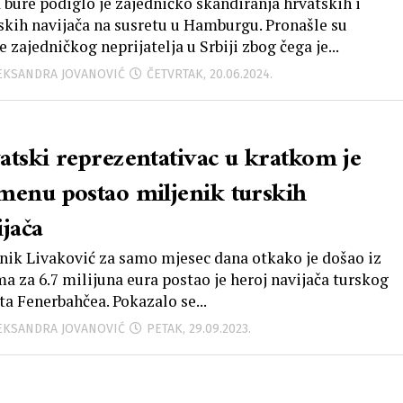
ijača
 bure podiglo je zajedničko skandiranja hrvatskih i
skih navijača na susretu u Hamburgu. Pronašle su
e zajedničkog neprijatelja u Srbiji zbog čega je...
LEKSANDRA JOVANOVIĆ
ČETVRTAK, 20.06.2024.
atski reprezentativac u kratkom je
menu postao miljenik turskih
ijača
ik Livaković za samo mjesec dana otkako je došao iz
a za 6.7 milijuna eura postao je heroj navijača turskog
ta Fenerbahčea. Pokazalo se...
LEKSANDRA JOVANOVIĆ
PETAK, 29.09.2023.