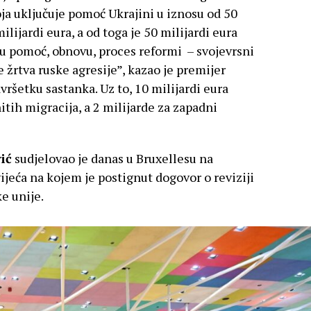
oja uključuje pomoć Ukrajini u iznosu od 50
ilijardi eura, a od toga je 50 milijardi eura
 pomoć, obnovu, proces reformi – svojevrsni
e žrtva ruske agresije”, kazao je premijer
vršetku sastanka. Uz to, 10 milijardi eura
itih migracija, a 2 milijarde za zapadni
ić
sudjelovao je danas u Bruxellesu na
eća na kojem je postignut dogovor o reviziji
e unije.