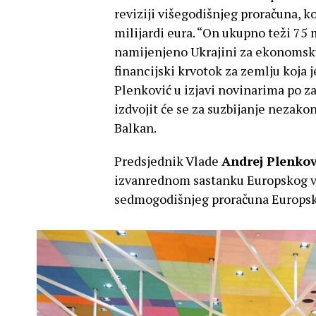
reviziji višegodišnjeg proračuna, k
milijardi eura. “On ukupno teži 75 m
namijenjeno Ukrajini za ekonomsku
financijski krvotok za zemlju koja j
Plenković u izjavi novinarima po za
izdvojit će se za suzbijanje nezakon
Balkan.
Predsjednik Vlade
Andrej Plenkov
izvanrednom sastanku Europskog vij
sedmogodišnjeg proračuna Europsk