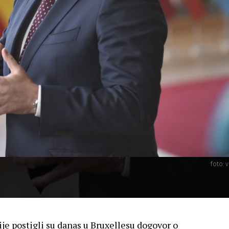
foto: v
je postigli su danas u Bruxellesu dogovor o