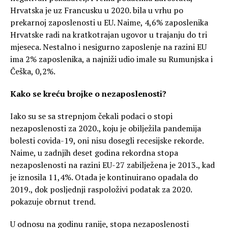
Hrvatska je uz Francusku u 2020. bila u vrhu po
prekarnoj zaposlenosti u EU. Naime, 4,6% zaposlenika
Hrvatske radi na kratkotrajan ugovor u trajanju do tri
mjeseca. Nestalno i nesigurno zaposlenje na razini EU
ima 2% zaposlenika, a najniži udio imale su Rumunjska i
Češka, 0,2%.
Kako se kreću brojke o nezaposlenosti?
Iako su se sa strepnjom čekali podaci o stopi
nezaposlenosti za 2020., koju je obilježila pandemija
bolesti covida-19, oni nisu dosegli recesijske rekorde.
Naime, u zadnjih deset godina rekordna stopa
nezaposlenosti na razini EU-27 zabilježena je 2013., kad
je iznosila 11,4%. Otada je kontinuirano opadala do
2019., dok posljednji raspoloživi podatak za 2020.
pokazuje obrnut trend.
U odnosu na godinu ranije, stopa nezaposlenosti