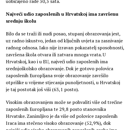
uobičajeno rade 30,3 sata.
Najveći udio zaposlenih u Hrvatskoj ima završenu
srednju školu
Bilo da se traži ili nudi posao, stupanj obrazovanja jest,
uz radno iskustvo, jedan od ključnih uvjeta za zasnivanje
radnog odnosa. Iako nije izravan pokazatelj sposobnosti,
završena škola otvara ili zatvara mnoga vrata. U
Hrvatskoj, kao i u EU, najveći udio zaposlenih ima
srednjoškolsko obrazovanje. Dok je gotovo polovica
zaposlenih Europljana svoje obrazovanje završilo
otprilike u vrijeme stjecanja punoljetnosti, u Hrvatskoj
je taj postotak još viši (63,1 posto).
Visokim obrazovanjem može se pohvaliti više od trećine
zaposlenih Europljana te 29,8 posto stanovnika
Hrvatske. Zanimljivo je da više od polovice zaposlenih
Iraca ima stečeno visoko obrazovanje (52,9%), dok
najniži udio visoko obrazovanih zaposlenih osoba ima