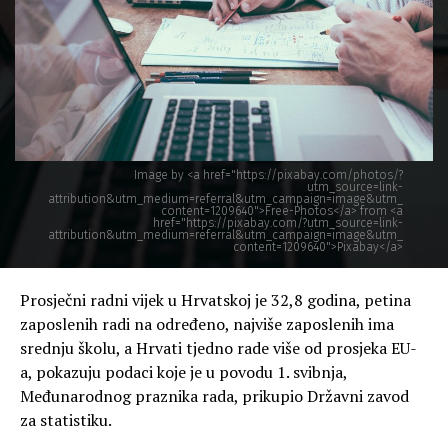
Image by <a href="https://pixabay.com/photos/?
utm_source=link-
attribution&utm_medium=referral&utm_campaign=image&utm_
content=1209640">Free-Photos</a> from <a
href="https://pixabay.com/?utm_source=link-
attribution&utm_medium=referral&utm_campaign=image&utm_
content=1209640">Pixabay</a>
Prosječni radni vijek u Hrvatskoj je 32,8 godina, petina
zaposlenih radi na određeno, najviše zaposlenih ima
srednju školu, a Hrvati tjedno rade više od prosjeka EU-
a, pokazuju podaci koje je u povodu 1. svibnja,
Međunarodnog praznika rada, prikupio Državni zavod
za statistiku.