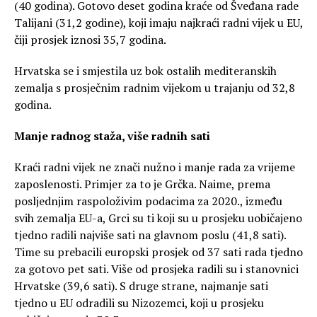
(40 godina). Gotovo deset godina kraće od Šveđana rade
Talijani (31,2 godine), koji imaju najkraći radni vijek u EU,
čiji prosjek iznosi 35,7 godina.
Hrvatska se i smjestila uz bok ostalih mediteranskih
zemalja s prosječnim radnim vijekom u trajanju od 32,8
godina.
Manje radnog staža, više radnih sati
Kraći radni vijek ne znači nužno i manje rada za vrijeme
zaposlenosti. Primjer za to je Grčka. Naime, prema
posljednjim raspoloživim podacima za 2020., između
svih zemalja EU-a, Grci su ti koji su u prosjeku uobičajeno
tjedno radili najviše sati na glavnom poslu (41,8 sati).
Time su prebacili europski prosjek od 37 sati rada tjedno
za gotovo pet sati. Više od prosjeka radili su i stanovnici
Hrvatske (39,6 sati). S druge strane, najmanje sati
tjedno u EU odradili su Nizozemci, koji u prosjeku