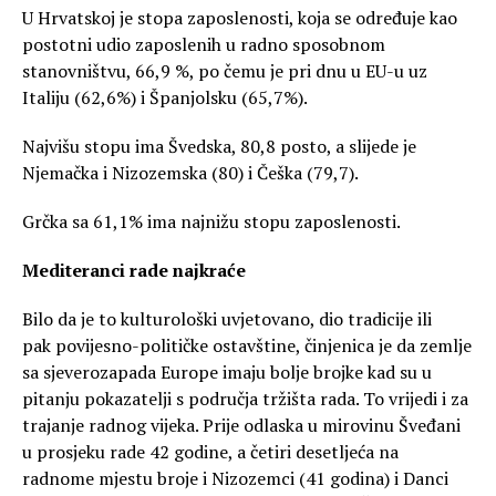
U Hrvatskoj je stopa zaposlenosti, koja se određuje kao
postotni udio zaposlenih u radno sposobnom
stanovništvu, 66,9 %, po čemu je pri dnu u EU-u uz
Italiju (62,6%) i Španjolsku (65,7%).
Najvišu stopu ima Švedska, 80,8 posto, a slijede je
Njemačka i Nizozemska (80) i Češka (79,7).
Grčka sa 61,1% ima najnižu stopu zaposlenosti.
Mediteranci rade najkraće
Bilo da je to kulturološki uvjetovano, dio tradicije ili
pak povijesno-političke ostavštine, činjenica je da zemlje
sa sjeverozapada Europe imaju bolje brojke kad su u
pitanju pokazatelji s područja tržišta rada. To vrijedi i za
trajanje radnog vijeka. Prije odlaska u mirovinu Šveđani
u prosjeku rade 42 godine, a četiri desetljeća na
radnome mjestu broje i Nizozemci (41 godina) i Danci