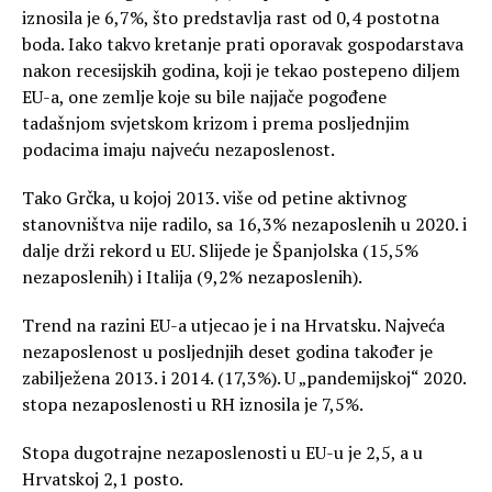
iznosila je 6,7%, što predstavlja rast od 0,4 postotna
boda. Iako takvo kretanje prati oporavak gospodarstava
nakon recesijskih godina, koji je tekao postepeno diljem
EU-a, one zemlje koje su bile najjače pogođene
tadašnjom svjetskom krizom i prema posljednjim
podacima imaju najveću nezaposlenost.
Tako Grčka, u kojoj 2013. više od petine aktivnog
stanovništva nije radilo, sa 16,3% nezaposlenih u 2020. i
dalje drži rekord u EU. Slijede je Španjolska (15,5%
nezaposlenih) i Italija (9,2% nezaposlenih).
Trend na razini EU-a utjecao je i na Hrvatsku. Najveća
nezaposlenost u posljednjih deset godina također je
zabilježena 2013. i 2014. (17,3%). U „pandemijskoj“ 2020.
stopa nezaposlenosti u RH iznosila je 7,5%.
Stopa dugotrajne nezaposlenosti u EU-u je 2,5, a u
Hrvatskoj 2,1 posto.