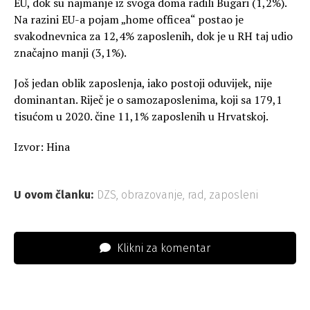
EU, dok su najmanje iz svoga doma radili Bugari (1,2%).
Na razini EU-a pojam „home officea“ postao je
svakodnevnica za 12,4% zaposlenih, dok je u RH taj udio
značajno manji (3,1%).
Još jedan oblik zaposlenja, iako postoji oduvijek, nije
dominantan. Riječ je o samozaposlenima, koji sa 179,1
tisućom u 2020. čine 11,1% zaposlenih u Hrvatskoj.
Izvor: Hina
U ovom članku:
DZS
,
obrazovanje
,
rad
,
zaposleni
Klikni za komentar