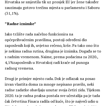
Hrvatska se smjestila tik uz prosjek EU jer žene također
zauzimaju gotovo trećinu mjesta u parlamentu i Saboru
(31,1%).
”Radne iznimke”
Iako tržište rada načelno funkcionira na
općeprihvaćenim pravilima, postoji određeni dio
zaposlenih koji ih, uvjetno rečeno, krše. Pa tako ono što
je nekima radna rutina, drugima je iznimka. Događa se to
s radnim vremenom. Naime, prema podacima za 2020.,
4,5%zaposlenih u Hrvatskoj radi kraće od punoga
radnog vremena.
Drugi je primjer mjesto rada. Dok je odlazak na posao
izvan vlastita doma za mnoge nepisano pravilo, neki
radne zadatke obavljaju unutar svoja četiri zida. Tijekom
2020. ta je radna praksa postala sve učestalija pa je tada
čak četvrtina Finaca radila od kuće, što je najveći udio u