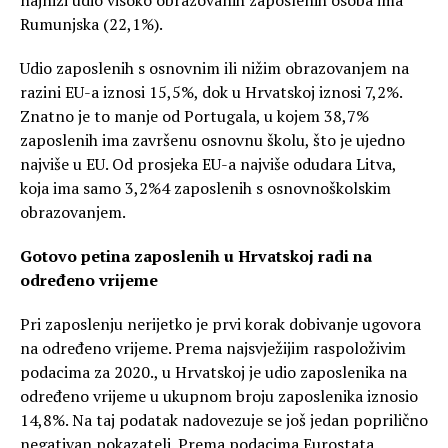
Rumunjska (22,1%).
Udio zaposlenih s osnovnim ili nižim obrazovanjem na
razini EU-a iznosi 15,5%, dok u Hrvatskoj iznosi 7,2%.
Znatno je to manje od Portugala, u kojem 38,7%
zaposlenih ima završenu osnovnu školu, što je ujedno
najviše u EU. Od prosjeka EU-a najviše odudara Litva,
koja ima samo 3,2%4 zaposlenih s osnovnoškolskim
obrazovanjem.
Gotovo petina zaposlenih u Hrvatskoj radi na
određeno vrijeme
Pri zaposlenju nerijetko je prvi korak dobivanje ugovora
na određeno vrijeme. Prema najsvježijim raspoloživim
podacima za 2020., u Hrvatskoj je udio zaposlenika na
određeno vrijeme u ukupnom broju zaposlenika iznosio
14,8%. Na taj podatak nadovezuje se još jedan poprilično
negativan pokazatelj. Prema podacima Eurostata,