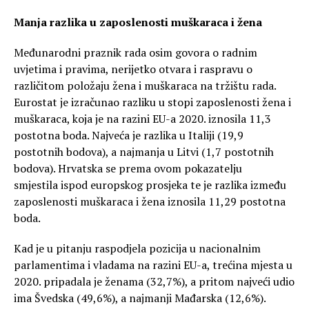
Manja razlika u zaposlenosti muškaraca i žena
Međunarodni praznik rada osim govora o radnim
uvjetima i pravima, nerijetko otvara i raspravu o
različitom položaju žena i muškaraca na tržištu rada.
Eurostat je izračunao razliku u stopi zaposlenosti žena i
muškaraca, koja je na razini EU-a 2020. iznosila 11,3
postotna boda. Najveća je razlika u Italiji (19,9
postotnih bodova), a najmanja u Litvi (1,7 postotnih
bodova). Hrvatska se prema ovom pokazatelju
smjestila ispod europskog prosjeka te je razlika između
zaposlenosti muškaraca i žena iznosila 11,29 postotna
boda.
Kad je u pitanju raspodjela pozicija u nacionalnim
parlamentima i vladama na razini EU-a, trećina mjesta u
2020. pripadala je ženama (32,7%), a pritom najveći udio
ima Švedska (49,6%), a najmanji Mađarska (12,6%).