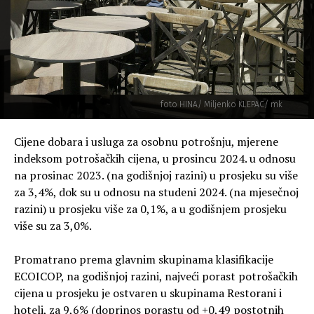
foto HINA/ Miljenko KLEPAC/ mk
Cijene dobara i usluga za osobnu potrošnju, mjerene
indeksom potrošačkih cijena, u prosincu 2024. u odnosu
na prosinac 2023. (na godišnjoj razini) u prosjeku su više
za 3,4%, dok su u odnosu na studeni 2024. (na mjesečnoj
razini) u prosjeku više za 0,1%, a u godišnjem prosjeku
više su za 3,0%.
Promatrano prema glavnim skupinama klasifikacije
ECOICOP, na godišnjoj razini, najveći porast potrošačkih
cijena u prosjeku je ostvaren u skupinama Restorani i
hoteli, za 9,6% (doprinos porastu od +0,49 postotnih