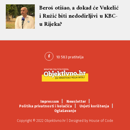
Beroš otišao, a dokad će Vukelić
i Ružić biti nedodirljivi u KBC-
u Rijeka?
Impressum
Newsletter
Politika privatnosti i kolačića
Uvjeti korištenja
Oglašavanje
Copyright © 2022 Objektivno.hr | Designed by
House of Code