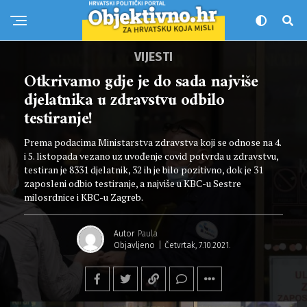
VIJESTI
Otkrivamo gdje je do sada najviše
djelatnika u zdravstvu odbilo
testiranje!
Prema podacima Ministarstva zdravstva koji se odnose na 4.
i 5. listopada vezano uz uvođenje covid potvrda u zdravstvu,
testiran je 8331 djelatnik, 32 ih je bilo pozitivno, dok je 31
zaposleni odbio testiranje, a najviše u KBC-u Sestre
milosrdnice i KBC-u Zagreb.
Autor
Paula
Objavljeno
Četvrtak, 7.10.2021.