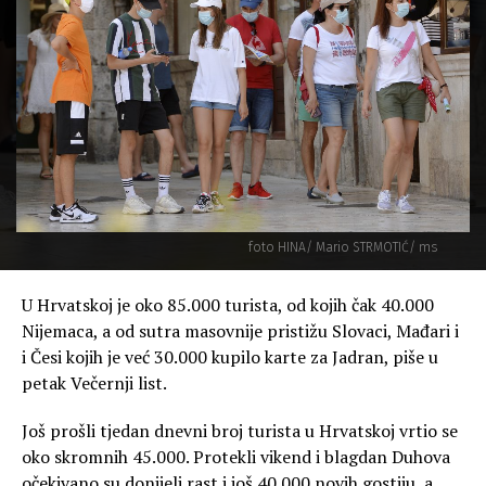
foto HINA/ Mario STRMOTIĆ/ ms
U Hrvatskoj je oko 85.000 turista, od kojih čak 40.000
Nijemaca, a od sutra masovnije pristižu Slovaci, Mađari i
i Česi kojih je već 30.000 kupilo karte za Jadran, piše u
petak Večernji list.
Još prošli tjedan dnevni broj turista u Hrvatskoj vrtio se
oko skromnih 45.000. Protekli vikend i blagdan Duhova
očekivano su donijeli rast i još 40.000 novih gostiju, a