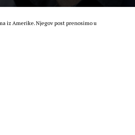
ima iz Amerike. Njegov post prenosimo u
dno pa sam otišao kupiti par sitnica. Ono što
a razliku od „običnih“ ljudi, koji se ponašaju
„višom klasom“, tj. imaju više novaca i kupuju u
tpunoj paranoji oko ovog virusa.
 kojima kupuju zahtijevaju da svi kupci imaju
 daju ti masku i inzistiraju da je staviš. Ja
 iz takvih trgovina, što je u nekoliko navrata
ntare maskiranih pripadnika „više klase“.
ki marketing ljudima u Kaliforniji isprao
 nekoliko znanstvenika koji i dalje nose