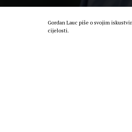
Gordan Lauc piše o svojim iskustv
cijelosti.
“Jučer sam imao nekoliko sati slobo
sam vidio me poprilično zabrinulo.Z
normalno, ljudi koji sebe smatraju 
skupljim trgovinama su i dalje u po
Gotovo svi nose maske, a trgovine u
maske. Doslovno te zaskoče na ulazu,
sam se s gnušanjem okrenuo i izašao
izazvalo zgražajuće poglede i kome
Nevjerojatno je koliko je pandemijs
mozak. Pokušao sam i razgovarati s