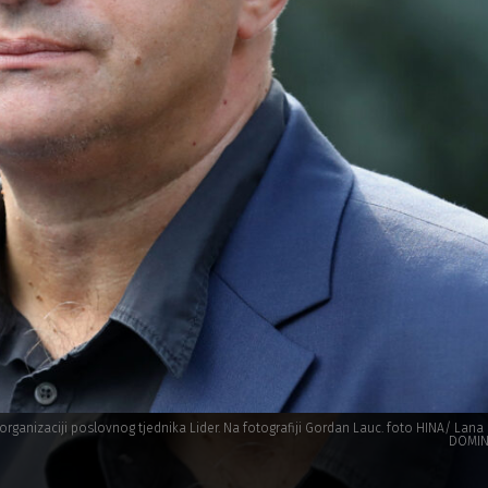
 organizaciji poslovnog tjednika Lider. Na fotografiji Gordan Lauc. foto HINA/ Lana
DOMINI