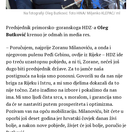
Na fotografiji Oleg Butković. foto HINA/ Miljenko KLEPAC/ ml
Predsjednik primorsko-goranskoga HDZ-a
Oleg
Butković
krenuo je odmah in media res.
– Poručujem, najprije Zoranu Milanoviću, a onda i
njegovom pulenu Peđi Grbinu, ovdje iz Rijeke – HDZ ide
po treću uzastopnu pobjedu, a ni ti, Zorane, nećeš još
dugo biti predsjednik države. Za to jamče naša
postignuća na koja smo ponosni. Govorili su da nas nije
briga za Rijeku i Istru, a mi smo djelima dokazali da to
nije točno. Zato izađimo na izbore i pokažimo da nas
ima. Mi smo ljudi čista srca, s moralom, i garancija smo
da će se nastaviti putem prosperiteta i optimizma.
Pozivam vas na opću mobilizaciju. Milanoviću, bit ćete u
oporbi još deset godina jer hrvatski čovjek danas živi
bolje, a nakon nove pobjede, živjet će još bolje, poručio je