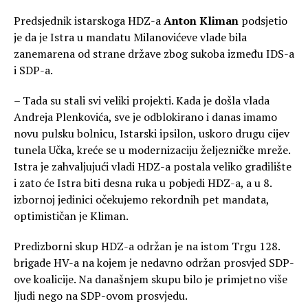
Predsjednik istarskoga HDZ-a
Anton Kliman
podsjetio
je da je Istra u mandatu Milanovićeve vlade bila
zanemarena od strane države zbog sukoba između IDS-a
i SDP-a.
– Tada su stali svi veliki projekti. Kada je došla vlada
Andreja Plenkovića, sve je odblokirano i danas imamo
novu pulsku bolnicu, Istarski ipsilon, uskoro drugu cijev
tunela Učka, kreće se u modernizaciju željezničke mreže.
Istra je zahvaljujući vladi HDZ-a postala veliko gradilište
i zato će Istra biti desna ruka u pobjedi HDZ-a, a u 8.
izbornoj jedinici očekujemo rekordnih pet mandata,
optimističan je Kliman.
Predizborni skup HDZ-a održan je na istom Trgu 128.
brigade HV-a na kojem je nedavno održan prosvjed SDP-
ove koalicije. Na današnjem skupu bilo je primjetno više
ljudi nego na SDP-ovom prosvjedu.