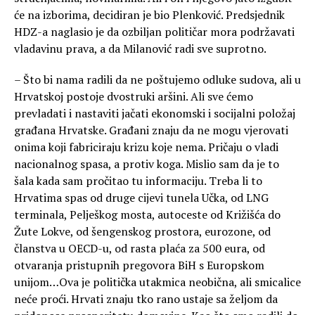
će na izborima, decidiran je bio Plenković. Predsjednik
HDZ-a naglasio je da ozbiljan političar mora podržavati
vladavinu prava, a da Milanović radi sve suprotno.
– Što bi nama radili da ne poštujemo odluke sudova, ali u
Hrvatskoj postoje dvostruki aršini. Ali sve ćemo
prevladati i nastaviti jačati ekonomski i socijalni položaj
građana Hrvatske. Građani znaju da ne mogu vjerovati
onima koji fabriciraju krizu koje nema. Pričaju o vladi
nacionalnog spasa, a protiv koga. Mislio sam da je to
šala kada sam pročitao tu informaciju. Treba li to
Hrvatima spas od druge cijevi tunela Učka, od LNG
terminala, Pelješkog mosta, autoceste od Križišća do
Žute Lokve, od šengenskog prostora, eurozone, od
članstva u OECD-u, od rasta plaća za 500 eura, od
otvaranja pristupnih pregovora BiH s Europskom
unijom…Ova je politička utakmica neobična, ali smicalice
neće proći. Hrvati znaju tko rano ustaje sa željom da