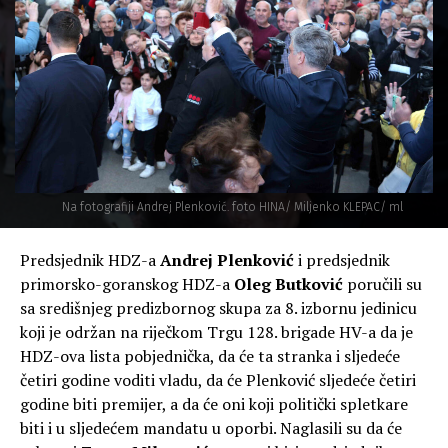
Na fotografiji Andrej Plenković. foto HINA/ Miljenko KLEPAC/ ml
Predsjednik HDZ-a
Andrej Plenković
i predsjednik
primorsko-goranskog HDZ-a
Oleg Butković
poručili su
sa središnjeg predizbornog skupa za 8. izbornu jedinicu
koji je održan na riječkom Trgu 128. brigade HV-a da je
HDZ-ova lista pobjednička, da će ta stranka i sljedeće
četiri godine voditi vladu, da će Plenković sljedeće četiri
godine biti premijer, a da će oni koji politički spletkare
biti i u sljedećem mandatu u oporbi. Naglasili su da će