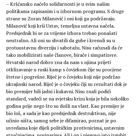
– Kršćansko načelo solidarnosti je u svim našim
politikama zapisanim i u izbornom programu. S druge
strane su Zoran Milanović i oni koji ga podržavaju.
Milanović koji krši Ustav, temeljna ustavna načela.
Predsjednik bi se za vrijeme izbora trebao ponašati
neutralno. Ali oni su shvatili da gube i krenuli su u
protuustavnu diverziju i sabotažu. Nisu računali da će
tako mobilizirati naše članove, birače i simpatizere.
Hrvatski narod dobro zna da nam s njima prijeti
otklizavanje u ruski kamp s čovjekom čije su procjene
štetne i pogrešne. Riječ je o čovjeku koji nije podržao
ukrajinski narod. Riječ je o čovjeku čiji su rezultati dok je
bio premijer bili jadni i kukavni. Nisu znali podići
standard, vadeći se na svjetsku krizu koja je bila nekoliko
godina prije nego što su došli na vlast. Kao premijer je
bio loš, a sada je kao predsjednik destruktivan, nije
učinio ništa, samog sebe je difamirao, poznat je po
uvredama koje dijeli političkim protivnicima, ustavnim
stručnjacima, novinarima. Ali i on i njegovo jato izgubit