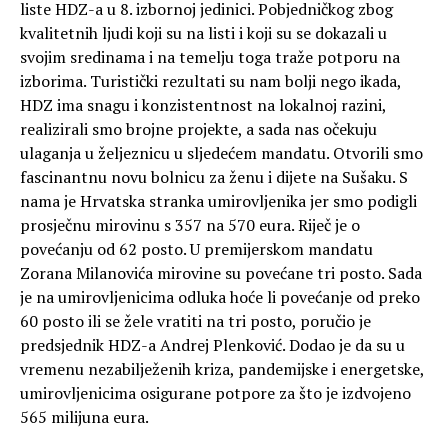
liste HDZ-a u 8. izbornoj jedinici. Pobjedničkog zbog
kvalitetnih ljudi koji su na listi i koji su se dokazali u
svojim sredinama i na temelju toga traže potporu na
izborima. Turistički rezultati su nam bolji nego ikada,
HDZ ima snagu i konzistentnost na lokalnoj razini,
realizirali smo brojne projekte, a sada nas očekuju
ulaganja u željeznicu u sljedećem mandatu. Otvorili smo
fascinantnu novu bolnicu za ženu i dijete na Sušaku. S
nama je Hrvatska stranka umirovljenika jer smo podigli
prosječnu mirovinu s 357 na 570 eura. Riječ je o
povećanju od 62 posto. U premijerskom mandatu
Zorana Milanovića mirovine su povećane tri posto. Sada
je na umirovljenicima odluka hoće li povećanje od preko
60 posto ili se žele vratiti na tri posto, poručio je
predsjednik HDZ-a Andrej Plenković. Dodao je da su u
vremenu nezabilježenih kriza, pandemijske i energetske,
umirovljenicima osigurane potpore za što je izdvojeno
565 milijuna eura.