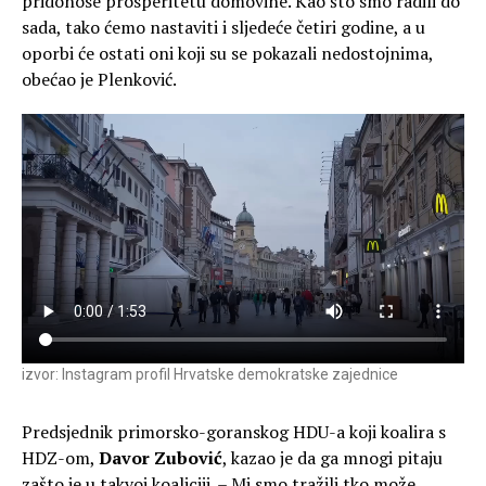
pridonose prosperitetu domovine. Kao što smo radili do
sada, tako ćemo nastaviti i sljedeće četiri godine, a u
oporbi će ostati oni koji su se pokazali nedostojnima,
obećao je Plenković.
izvor: Instagram profil Hrvatske demokratske zajednice
Predsjednik primorsko-goranskog HDU-a koji koalira s
HDZ-om,
Davor Zubović
, kazao je da ga mnogi pitaju
zašto je u takvoj koaliciji. – Mi smo tražili tko može