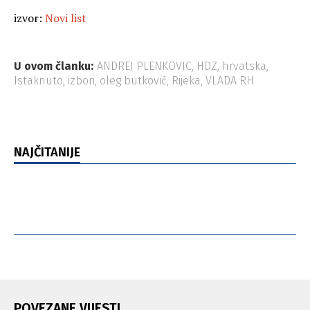
izvor:
Novi list
U ovom članku:
ANDREJ PLENKOVIC
,
HDZ
,
hrvatska
,
Istaknuto
,
izbori
,
oleg butković
,
Rijeka
,
VLADA RH
NAJČITANIJE
POVEZANE VIJESTI