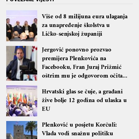
Više od 8 milijuna eura ulaganja
za unapređenje školstva u
Ličko-senjskoj županiji
Jergović ponovno prozvao
premijera Plenkovića na
Facebooku, Fran Juraj Prižmić
oštrim mu je odgovorom očitao
lekciju te dobio blok i brisanje
Hrvatski glas se čuje, a građani
komentara
žive bolje 12 godina od ulaska u
EU
Plenković u posjetu Korčuli:
Vlada vodi snažnu politiku