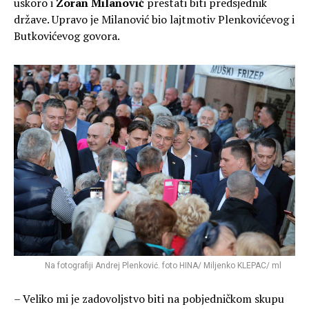
uskoro i
Zoran Milanović
prestati biti predsjednik
države. Upravo je Milanović bio lajtmotiv Plenkovićevog i
Butkovićevog govora.
Na fotografiji Andrej Plenković. foto HINA/ Miljenko KLEPAC/ ml
– Veliko mi je zadovoljstvo biti na pobjedničkom skupu