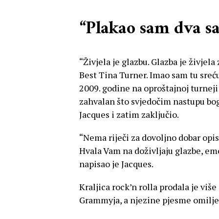
“Plakao sam dva sa
“Živjela je glazbu. Glazba je živjela
Best Tina Turner. Imao sam tu sreć
2009. godine na oproštajnoj turneji 
zahvalan što svjedočim nastupu bogi
Jacques i zatim zaključio.
“Nema riječi za dovoljno dobar op
Hvala Vam na doživljaju glazbe, emoc
napisao je Jacques.
Kraljica rock’n rolla prodala je viš
Grammyja, a njezine pjesme omilj