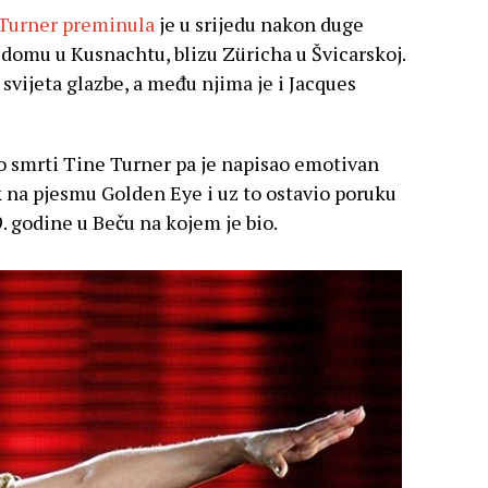
Turner preminula
je u srijedu nakon duge
 domu u Kusnachtu, blizu Züricha u Švicarskoj.
 svijeta glazbe, a među njima je i Jacques
 o smrti Tine Turner pa je napisao emotivan
k na pjesmu Golden Eye i uz to ostavio poruku
9. godine u Beču na kojem je bio.