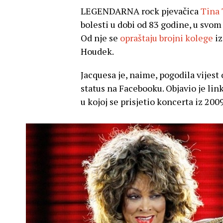
LEGENDARNA rock pjevačica
Tina 
bolesti u dobi od 83 godine, u svom
Od nje se
opraštaju brojni kolege
iz
Houdek.
Jacquesa je, naime, pogodila vijest
status na Facebooku. Objavio je lin
u kojoj se prisjetio koncerta iz 200