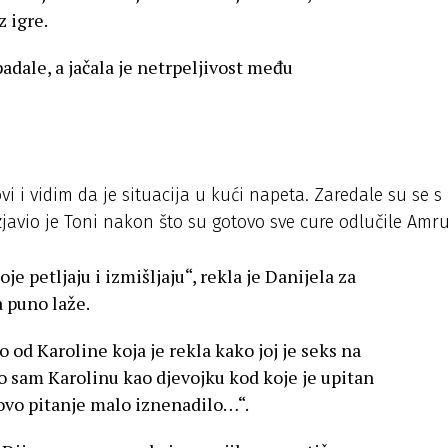
z igre.
ale, a jačala je netrpeljivost među
i i vidim da je situacija u kući napeta. Zaredale su se s
izjavio je Toni nakon što su gotovo sve cure odlučile Amr
je petljaju i izmišljaju“, rekla je Danijela za
a puno laže.
 od Karoline koja je rekla kako joj je seks na
o sam Karolinu kao djevojku kod koje je upitan
 ovo pitanje malo iznenadilo…“.