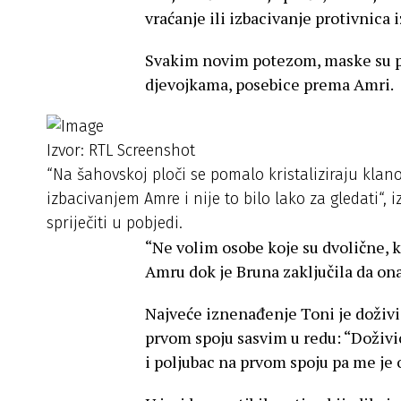
vraćanje ili izbacivanje protivnica i
Svakim novim potezom, maske su pad
djevojkama, posebice prema Amri.
Izvor: RTL Screenshot
“Na šahovskoj ploči se pomalo kristaliziraju klanov
izbacivanjem Amre i nije to bilo lako za gledati“, 
spriječiti u pobjedi.
“Ne volim osobe koje su dvolične, ko
Amru dok je Bruna zaključila da on
Najveće iznenađenje Toni je doživio
prvom spoju sasvim u redu: “Doživi
i poljubac na prvom spoju pa me je