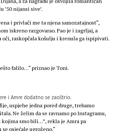
 Dijana, a za nagradu je osvojila romantičan
 ’50 nijansi sive’.
ena i privlači me ta njena samozatajnost“,
nom iskreno razgovarao. Pao je i zagrljaj, a
 oči, raskopčala košulju i krenula ga ispipivati.
nešto falilo…“ priznao je Toni.
vere i Amre dodatno se zaoštrio.
fije, uspjehe jedna pored druge, trebamo
čitala. Ne želim da se ravnamo po Instagramu,
 kojima smo bili…”, rekla je Amra pa
u se osjećale ugroženo.“