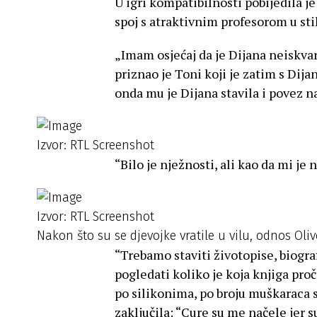
U igri kompatibilnosti pobijedila je
spoj s atraktivnim profesorom u stilu
„Imam osjećaj da je Dijana neiskvar
priznao je Toni koji je zatim s Dija
onda mu je Dijana stavila i povez na
Izvor: RTL Screenshot
“Bilo je nježnosti, ali kao da mi je 
Izvor: RTL Screenshot
Nakon što su se djevojke vratile u vilu, odnos Oli
“Trebamo staviti životopise, biogra
pogledati koliko je koja knjiga pro
po silikonima, po broju muškaraca s
zaključila: “Cure su me načele jer s