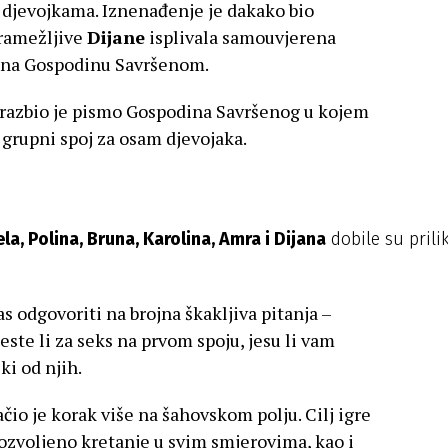
 djevojkama. Iznenađenje je dakako bio
sramežljive
Dijane
isplivala samouvjerena
će na Gospodinu Savršenom.
e razbio je pismo Gospodina Savršenog u kojem
a grupni spoj za osam djevojaka.
ela, Polina, Bruna, Karolina, Amra i Dijana
dobile su prili
s odgovoriti na brojna škakljiva pitanja –
 jeste li za seks na prvom spoju, jesu li vam
ki od njih.
ačio je korak više na šahovskom polju. Cilj igre
e dozvoljeno kretanje u svim smjerovima, kao i