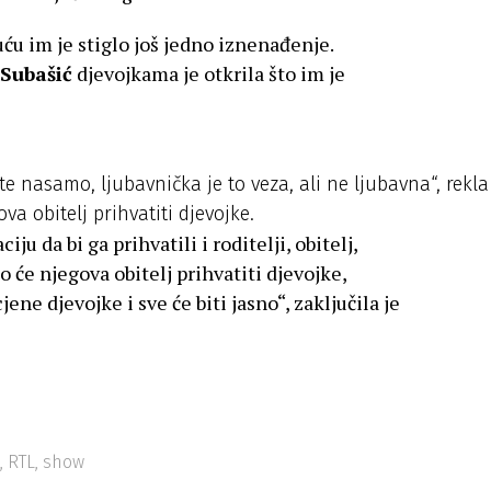
uću im je stiglo još jedno iznenađenje.
Subašić
djevojkama je otkrila što im je
 nasamo, ljubavnička je to veza, ali ne ljubavna“, rekla
va obitelj prihvatiti djevojke.
ju da bi ga prihvatili i roditelji, obitelj,
 će njegova obitelj prihvatiti djevojke,
ne djevojke i sve će biti jasno“, zaključila je
,
RTL
,
show