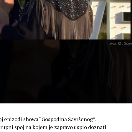
Izvor: RTL Scr
oj epizodi showa “Gospodina Savršenog”.
grupni spoj na kojem je zapravo uspio doznati