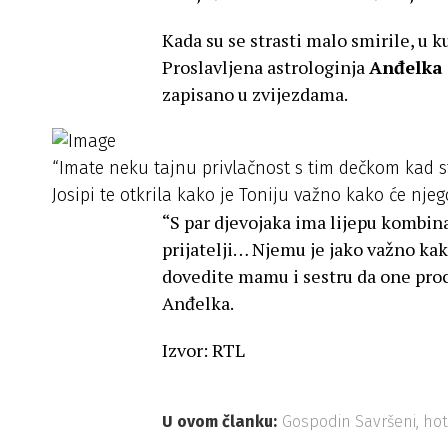
Kada su se strasti malo smirile, u k
Proslavljena astrologinja
Anđelka 
zapisano u zvijezdama.
“Imate neku tajnu privlačnost s tim dečkom kad ste
Josipi te otkrila kako je Toniju važno kako će njego
“S par djevojaka ima lijepu kombinaci
prijatelji… Njemu je jako važno kako
dovedite mamu i sestru da one procje
Anđelka.
Izvor: RTL
U ovom članku:
Gospodin Savršeni
,
hot