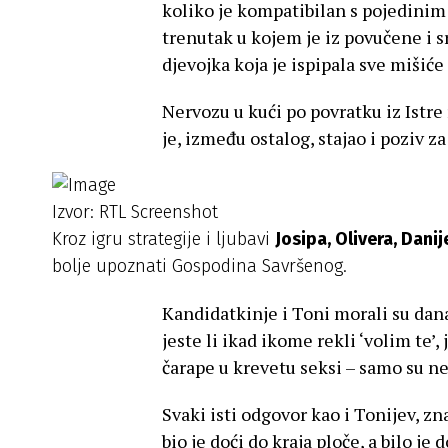
koliko je kompatibilan s pojedinim
trenutak u kojem je iz povučene i 
djevojka koja je ispipala sve miši
Nervozu u kući po povratku iz Istr
je, između ostalog, stajao i poziv z
Izvor: RTL Screenshot
Kroz igru strategije i ljubavi
Josipa, Olivera, Danij
bolje upoznati Gospodina Savršenog.
Kandidatkinje i Toni morali su dana
jeste li ikad ikome rekli ‘volim te’,
čarape u krevetu seksi – samo su ne
Svaki isti odgovor kao i Tonijev, zn
bio je doći do kraja ploče, a bilo j