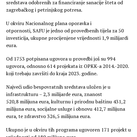
sredstava odobrenih za financiranje sanacije šteta od
zagrebačkog i petrinjskog potresa.
U okviru Nacionalnog plana oporavka i
otpornosti, SAFU je jedno od provedbenih tijela za 50
investicija, ukupne procijenjene vrijednosti 1,9 milijardi
eura.
Od 1753 potpisana ugovora u provedbi još su 994
ugovora, odnosno 614 projekata iz OPKK-a 2014.-2020.
koji trebaju završiti do kraja 2023. godine.
Najveći udio bespovratnih sredstava uložen je u
infrastrukturu – 2,3 milijarde eura, znanost
520,8 milijuna eura, kulturnu i prirodnu baštinu 431,2
milijuna eura, socijalne usluge i obnovu 412,7 milijuna
eura, te zdravstvo 326,5 milijuna eura.
Ukupno je u okviru tih programa ugovoren 171 projekt u
vrijednosti od 180 milijuna eura.