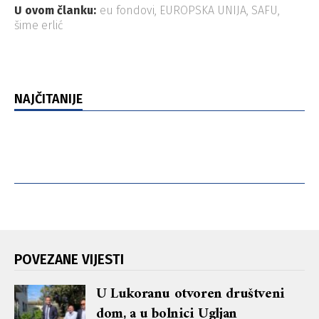
U ovom članku:
eu fondovi
,
EUROPSKA UNIJA
,
SAFU
,
šime erlić
NAJČITANIJE
POVEZANE VIJESTI
U Lukoranu otvoren društveni
dom, a u bolnici Ugljan