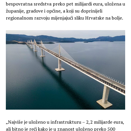
bespovratna sredstva preko pet milijardi eura, uložena u
županije, gradove i općine, a koji su doprinijeli
regionalnom razvoju mijenjajući sliku Hrvatske na bolje.
„Najviše je uloženo u infrastrukturu – 2,2 milijarde eura,
ali bitno je reći kako je u znanost uloženo preko 500