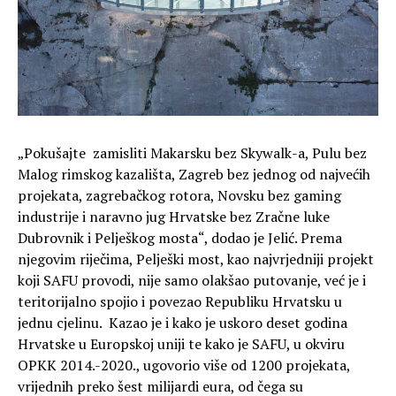
„Pokušajte zamisliti Makarsku bez Skywalk-a, Pulu bez
Malog rimskog kazališta, Zagreb bez jednog od najvećih
projekata, zagrebačkog rotora, Novsku bez gaming
industrije i naravno jug Hrvatske bez Zračne luke
Dubrovnik i Pelješkog mosta“, dodao je Jelić. Prema
njegovim riječima, Pelješki most, kao najvrjedniji projekt
koji SAFU provodi, nije samo olakšao putovanje, već je i
teritorijalno spojio i povezao Republiku Hrvatsku u
jednu cjelinu. Kazao je i kako je uskoro deset godina
Hrvatske u Europskoj uniji te kako je SAFU, u okviru
OPKK 2014.-2020., ugovorio više od 1200 projekata,
vrijednih preko šest milijardi eura, od čega su