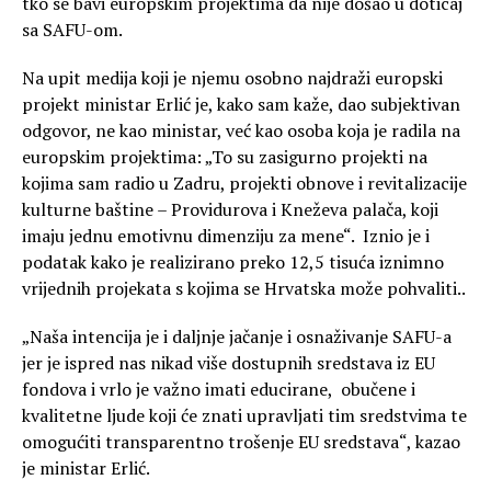
tko se bavi europskim projektima da nije došao u doticaj
sa SAFU-om.
Na upit medija koji je njemu osobno najdraži europski
projekt ministar Erlić je, kako sam kaže, dao subjektivan
odgovor, ne kao ministar, već kao osoba koja je radila na
europskim projektima: „To su zasigurno projekti na
kojima sam radio u Zadru, projekti obnove i revitalizacije
kulturne baštine – Providurova i Kneževa palača, koji
imaju jednu emotivnu dimenziju za mene“. Iznio je i
podatak kako je realizirano preko 12,5 tisuća iznimno
vrijednih projekata s kojima se Hrvatska može pohvaliti..
„Naša intencija je i daljnje jačanje i osnaživanje SAFU-a
jer je ispred nas nikad više dostupnih sredstava iz EU
fondova i vrlo je važno imati educirane, obučene i
kvalitetne ljude koji će znati upravljati tim sredstvima te
omogućiti transparentno trošenje EU sredstava“, kazao
je ministar Erlić.