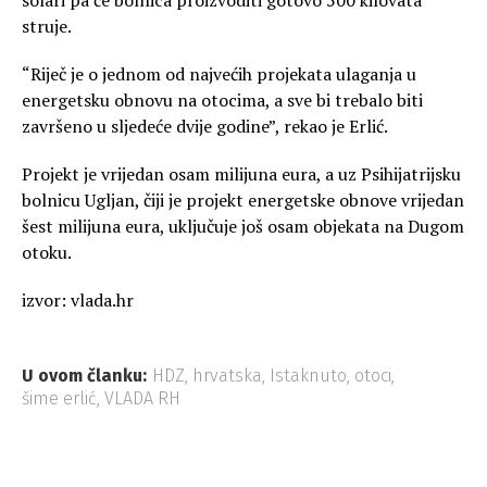
solari pa će bolnica proizvoditi gotovo 500 kilovata
struje.
“Riječ je o jednom od najvećih projekata ulaganja u
energetsku obnovu na otocima, a sve bi trebalo biti
završeno u sljedeće dvije godine”, rekao je Erlić.
Projekt je vrijedan osam milijuna eura, a uz Psihijatrijsku
bolnicu Ugljan, čiji je projekt energetske obnove vrijedan
šest milijuna eura, uključuje još osam objekata na Dugom
otoku.
izvor: vlada.hr
U ovom članku:
HDZ
,
hrvatska
,
Istaknuto
,
otoci
,
šime erlić
,
VLADA RH