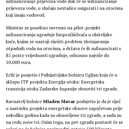
sufinanciranje prijevoza vode dok će se sufinanciranje
prijevoza vode, u slučaju nestašice osigurati i na otocima
koji imaju vodovod.
Ministar se posebno osvrnuo na pilot-projekt
sufinanciranja ugradnje biopročišćivača u obiteljske
kuće, kojim se nastoji riješiti problem zbrinjavanja
otpadnih voda na otocima, a država će ih sufinancirati s
85 posto vrijednosti ugradnje, odnosno najviše do
10.000 eura.
Erlić je posjetio i Psihijatrijsku bolnicu Ugljan koja će u
sklopu ITP projekta Energija otoka: Energetska
tranzicija otoka Zadarske županije obnoviti tri zgrade.
Ravnatelj bolnice
Mladen Mavar
podsjetio je da je riječ
o nastavku projekta energetske obnove započetom prije
nekoliko godina kada su obnovljene tri zgrade, a sada su
na redu nove tri. Osim toga, na pet zgrada postavit će se