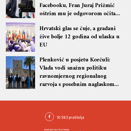
Facebooku, Fran Juraj Prižmić
oštrim mu je odgovorom očitao
lekciju te dobio blok i brisanje
Hrvatski glas se čuje, a građani
komentara
žive bolje 12 godina od ulaska u
EU
Plenković u posjetu Korčuli:
Vlada vodi snažnu politiku
ravnomjernog regionalnog
razvoja s posebnim naglaskom
na otoke