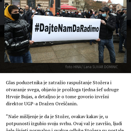
foto HINA/ Lana SLIVAR DOMINIĆ
Glas poduzetnika je zatražio raspuštanje Stožera i
otvaranje svega, objavio je prošloga tjedna šef udruge
Hrvoje Bujas, a detaljno je o tome govorio izvršni
direktor UGP-a Dražen Oreščanin.
“Naše mišljenje je da je Stožer, ovakav kakav je, u
potpunosti izgubio svoju svrhu. Ovaj val je završio, ljudi
žele živjeti normalno i ovakve odluke Stožera su postale