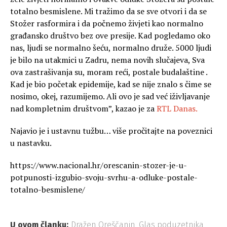
totalno besmislene. Mi tražimo da se sve otvori i da se
Stožer rasformira i da počnemo živjeti kao normalno
građansko društvo bez ove presije. Kad pogledamo oko
nas, ljudi se normalno šeću, normalno druže. 5000 ljudi
je bilo na utakmici u Zadru, nema novih slučajeva, Sva
ova zastrašivanja su, moram reći, postale budalaštine .
Kad je bio početak epidemije, kad se nije znalo s čime se
nosimo, okej, razumijemo. Ali ovo je sad već iživljavanje
nad kompletnim društvom”, kazao je za
RTL Danas.
Najavio je i ustavnu tužbu… više pročitajte na poveznici
u nastavku.
https://www.nacional.hr/orescanin-stozer-je-u-
potpunosti-izgubio-svoju-svrhu-a-odluke-postale-
totalno-besmislene/
U ovom članku:
Dražen Oreščanin
,
Glas poduzetnika
,