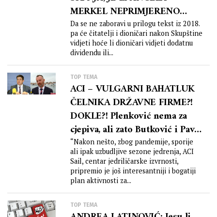
MERKEL NEPRIMJERENO
LOBIRALA ZA DT?!
Da se ne zaboravi u prilogu tekst iz 2018.
pa će čitatelji i dioničari nakon Skupštine
vidjeti hoće li dioničari vidjeti dodatnu
dividendu ili...
TOP TEMA
ACI – VULGARNI BAHATLUK
ČELNIKA DRŽAVNE FIRME?!
DOKLE?! Plenković nema za
cjepiva, ali zato Butković i Pavić
reklamiraju jedrilice u klasi
“Nakon nešto, zbog pandemije, sporije
ali ipak uzbudljive sezone jedrenja, ACI
Rolexa i Bentleya?!
Sail, centar jedriličarske izvrnosti,
pripremio je još interesantniji i bogatiji
plan aktivnosti za...
TOP TEMA