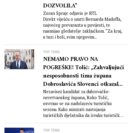
DOZVOLILA”
Zoran Šprajc odjavio je RTL
Direkt viješću o smrti Bernarda Madoffa,
najvećeg prevaranta u povijesti, te
nasmijao gledatelje zaključkom. “Za kraj,
u tuzi i boli, svim njegovim...
TOP TEMA
NEMAMO PRAVO NA
POGREŠKE! Tolić: „Zahvaljujući
nesposobnosti tima župana
Dobroslavića Slovenci otkazali
dolazak na odmor!”
Nezavisni kandidat za dubrovačko-
neretvanskog župana, Roko Tolić,
osvrnuo se na nadolazeću turističku
sezonu. Kako minirati nastojanja
turističkih djelatnika da izvuku turističku
sezonu najbolje znaju...
TOP TEMA