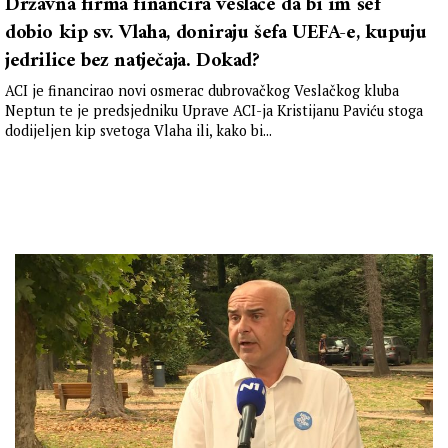
Državna firma financira veslače da bi im šef
dobio kip sv. Vlaha, doniraju šefa UEFA-e, kupuju
jedrilice bez natječaja. Dokad?
ACI je financirao novi osmerac dubrovačkog Veslačkog kluba
Neptun te je predsjedniku Uprave ACI-ja Kristijanu Paviću stoga
dodijeljen kip svetoga Vlaha ili, kako bi...