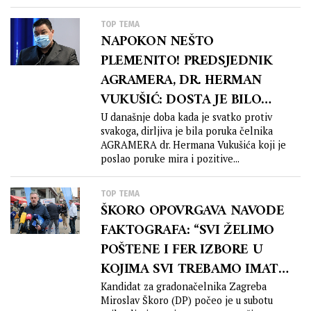
TOP TEMA
NAPOKON NEŠTO
PLEMENITO! PREDSJEDNIK
AGRAMERA, DR. HERMAN
VUKUŠIĆ: DOSTA JE BILO
PODJELA
U današnje doba kada je svatko protiv
svakoga, dirljiva je bila poruka čelnika
AGRAMERA dr. Hermana Vukušića koji je
poslao poruke mira i pozitive...
TOP TEMA
ŠKORO OPOVRGAVA NAVODE
FAKTOGRAFA: “SVI ŽELIMO
POŠTENE I FER IZBORE U
KOJIMA SVI TREBAMO IMATI
JEDNAKA PRAVA”
Kandidat za gradonačelnika Zagreba
Miroslav Škoro (DP) počeo je u subotu