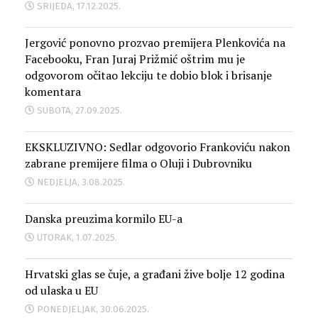
SRIJEDA, 17.12.2025.
Jergović ponovno prozvao premijera Plenkovića na
Facebooku, Fran Juraj Prižmić oštrim mu je
odgovorom očitao lekciju te dobio blok i brisanje
komentara
SUBOTA, 27.09.2025.
EKSKLUZIVNO: Sedlar odgovorio Frankoviću nakon
zabrane premijere filma o Oluji i Dubrovniku
NEDJELJA, 3.08.2025.
Danska preuzima kormilo EU-a
UTORAK, 1.07.2025.
Hrvatski glas se čuje, a građani žive bolje 12 godina
od ulaska u EU
PONEDJELJAK, 30.06.2025.