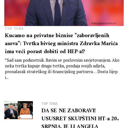
TOP TEMA
Kucamo na privatne biznise ”zaboravljenih
asova”: Tvrtka bivšeg ministra Zdravka Marića
ima veći porast dobiti od HEP-a!?
”Sad sam poduzetnik. Bavim se poslovnim savjetovanjem. Ako
neka tvrtka kupuje drugu tvrtku, prodaja svojih udjela,
pronalazak strateškog ili financijskog partnera… Dosta lijep
i...
TOP TEMA
DA SE NE ZABORAVI!
USUSRET SKUPŠTINI HT-a 20.
SRPNJA, JE LI ANGELA