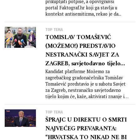
prikupljati potpise, a opovrgnuvši
portal Faktograf.hr koji ga stavlja u
kontekst antisemitizma, rekao je da...
TOP TEMA
TOMISLAV TOMAŠEVIĆ
(MOŽEMO!) PREDSTAVIO
NESTRANAČKI SAVJET ZA
ZAGREB, savjetodavno tijelo
sastavljeno od vodećih
Kandidat platforme Možemo za
zagrebačkog gradonačelnika Tomislav
hrvatskih stručnjakinja i
Tomašević predstavio je u subotu Savjet
stručnjaka za razvoj grada
za Zagreb, nestranačko savjetodavno
tijelo kojim će, kaže, aktivirati znanje i
iskustvo...
TOP TEMA
ŠPRAJC U DIREKTU O SMRTI
NAJVEĆEG PREVARANTA:
“HRVATSKA TO NIKAD NE BI