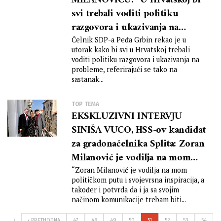
MILANOVIĆU: “U Hrvatskoj bi
svi trebali voditi politiku
razgovora i ukazivanja na
probleme”
Čelnik SDP-a Peđa Grbin rekao je u
utorak kako bi svi u Hrvatskoj trebali
voditi politiku razgovora i ukazivanja na
probleme, referirajući se tako na
sastanak...
TOP TEMA
EKSKLUZIVNI INTERVJU
SINIŠA VUCO, HSS-ov kandidat
za gradonačelnika Splita: Zoran
Milanović je vodilja na mom
političkom putu i svojevrsna
“Zoran Milanović je vodilja na mom
političkom putu i svojevrsna inspiracija, a
inspiracija
također i potvrda da i ja sa svojim
načinom komunikacije trebam biti...
‹
‹ PRETHODNA
47
48
49
50
51
52
53
54