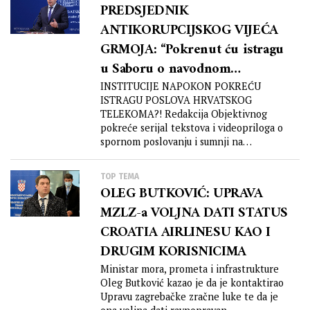
PREDSJEDNIK
ANTIKORUPCIJSKOG VIJEĆA
GRMOJA: “Pokrenut ću istragu
u Saboru o navodnom
“izvlačenju” 940 mil. kuna HT-a
INSTITUCIJE NAPOKON POKREĆU
ISTRAGU POSLOVA HRVATSKOG
iz zemlje, a pozvat ću i
TELEKOMA?! Redakcija Objektivnog
premjera Plenkovića i ministra
pokreće serijal tekstova i videopriloga o
Medveda da se očituju?!”
spornom poslovanju i sumnji na
“izvlačenje” stotina milijuna kuna...
TOP TEMA
OLEG BUTKOVIĆ: UPRAVA
MZLZ-a VOLJNA DATI STATUS
CROATIA AIRLINESU KAO I
DRUGIM KORISNICIMA
Ministar mora, prometa i infrastrukture
Oleg Butković kazao je da je kontaktirao
Upravu zagrebačke zračne luke te da je