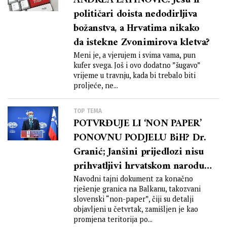
ANDREA LATINOVIĆ: Jesu li
političari doista nedodirljiva
božanstva, a Hrvatima nikako
da istekne Zvonimirova kletva?
Meni je, a vjerujem i svima vama, pun
kufer svega. Još i ovo dodatno ”šugavo”
vrijeme u travnju, kada bi trebalo biti
proljeće, ne...
TOP TEMA
POTVRĐUJE LI ‘NON PAPER’
PONOVNU PODJELU BiH? Dr.
Granić; Janšini prijedlozi nisu
prihvatljivi hrvatskom narodu
u BiH; Latinović: O BiH uvijek
Navodni tajni dokument za konačno
rješenje granica na Balkanu, takozvani
odlučuju oni koji o njoj
slovenski “non-paper”, čiji su detalji
najmanje znaju
objavljeni u četvrtak, zamišljen je kao
promjena teritorija po...