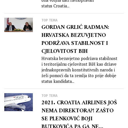
ona voljna dati ravnopravan
status Croatia...
TOP TEMA
GORDAN GRLIĆ RADMAN:
HRVATSKA BEZUVJETNO
PODRŽAVA STABILNOST I
CJELOVITOST BIH
Hrvatska bezuvjetno podržava stabilnost
i teritorijalnu cjelovitost BiH kao države
jednakopravnih konstitutivnih naroda i
želi pomoći da ta zemlja što prije dobije
status kandidata...
TOP TEMA
2021. CROATIA AIRLINES JOŠ
NEMA DIREKTORA?! ZAŠTO
SE PLENKOVIĆ BOJI
BUTKOVIĆA PA GA NE