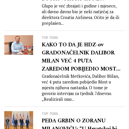
SMJENI?!
Glupo je već zbrajati i godine i mjesece,
ali davno davno bio je neki natječaj za
direktora Croatia Airlinesa. Očito je da ili
preplašen...
TOP TEMA
KAKO TO DA JE HDZ-ov
GRADONAČELNIK DALIBOR
MILAN VEĆ 4 PUTA
ZAREDOM POBIJEDIO MOST
U METKOVIĆU, MJESTU
Gradonačelnik Metkovića, Dalibor Milan,
već 4 puta zaredom pobijedio Most u
NJIHOVA NASTANKA?!
mjestu njihova nastanka. O tome je
govorio intervjuu za tjednik 7dnevno.
„Realizirali smo...
TOP TEMA
PEĐA GRBIN O ZORANU