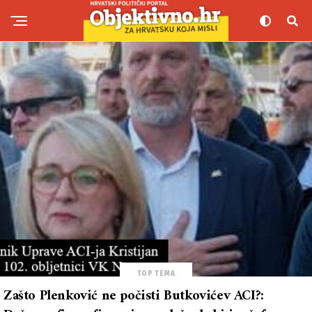
TOP TEMA
Zašto Plenković ne počisti Butkovićev ACI?: