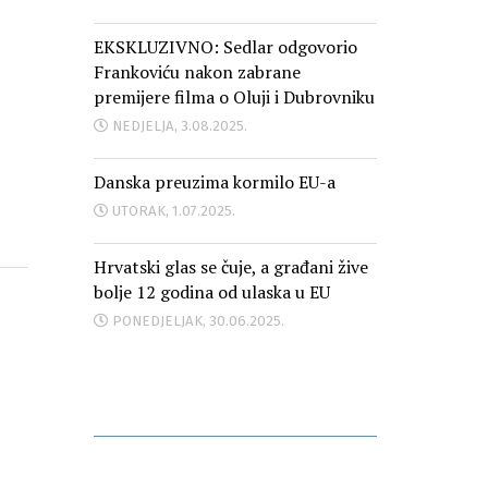
EKSKLUZIVNO: Sedlar odgovorio
Frankoviću nakon zabrane
premijere filma o Oluji i Dubrovniku
NEDJELJA, 3.08.2025.
Danska preuzima kormilo EU-a
UTORAK, 1.07.2025.
Hrvatski glas se čuje, a građani žive
bolje 12 godina od ulaska u EU
PONEDJELJAK, 30.06.2025.