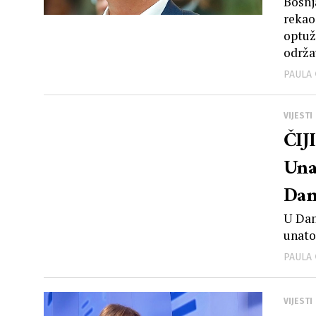
Bošnj
rekao
optuž
održa
PAULA
VIJESTI
ČIJ
Una
Dan
U Dan
unato
PAULA
VIJESTI