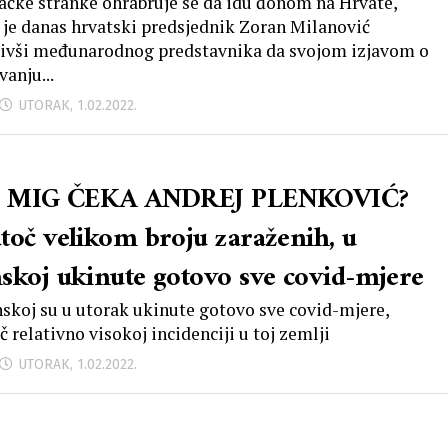
ačke stranke ohrabruje se da idu đonom na Hrvate,
 je danas hrvatski predsjednik Zoran Milanović
ivši međunarodnog predstavnika da svojom izjavom o
vanju...
UTORAK, 1.02.2022.
I MIG ČEKA ANDREJ PLENKOVIĆ?
toč velikom broju zaraženih, u
skoj ukinute gotovo sve covid-mjere
skoj su u utorak ukinute gotovo sve covid-mjere,
č relativno visokoj incidenciji u toj zemlji
UTORAK, 1.02.2022.