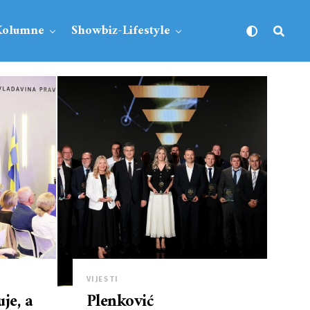
Kolumne
Showbiz-Lifestyle
VIJESTI
je, a
Plenković