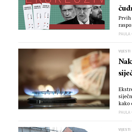
čud
Prvih 
raspo
PAULA
VIJESTI
Nak
sije
Ekstre
siječn
kako d
PAULA
VIJESTI