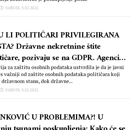
SUBOTA, 5.02.2022.
U LI POLITIČARI PRIVILEGIRANA
TA? Državne nekretnine štite
itičare, pozivaju se na GDPR. Agencija
prozvala
ija za zaštitu osobnih podataka ustvrdila je da je javni
es važniji od zaštite osobnih podataka političara koji
u državnom stanu, dok državne...
SUBOTA, 5.02.2022.
ENKOVIĆ U PROBLEMIMA?! U
vnju tsunami poskupljenja: Kako će se