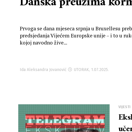
Danska preuzima korm
Prvoga se dana mjeseca srpnja u Bruxellesu preb
predsjedanja Vijećem Europske unije – i to u ru
kojoj navodno žive...
Ida Aleksandra Jovanović
UTORAK, 1.07.2025.
VIJESTI
Eksk
uče