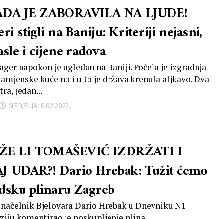
DA JE ZABORAVILA NA LJUDE!
ri stigli na Baniju: Kriteriji nejasni,
sle i cijene radova
bager napokon je ugledan na Baniji. Počela je izgradnja
zamjenske kuće no i u to je država krenula aljkavo. Dva
ra, jedan...
NEDJELJA, 6.02.2022.
E LI TOMAŠEVIĆ IZDRŽATI I
J UDAR?! Dario Hrebak: Tužit ćemo
dsku plinaru Zagreb
načelnik Bjelovara Dario Hrebak u Dnevniku N1
iziju komentirao je poskupljenje plina.