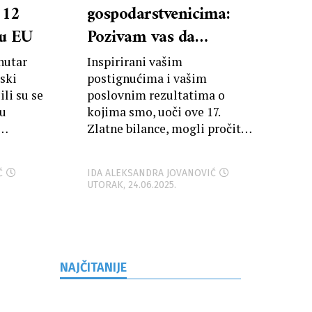
 12
gospodarstvenicima:
 u EU
Pozivam vas da
nastavimo zajednički i
nutar
Inspirirani vašim
angažirano raditi za
tski
postignućima i vašim
ili su se
poslovnim rezultatima o
razvoj hrvatskog
bu
kojima smo, uoči ove 17.
gospodarstva
Zlatne bilance, mogli pročitati
u izvješćima Fine, pozivam
vas da nastavimo...
Ć
IDA ALEKSANDRA JOVANOVIĆ
UTORAK, 24.06.2025.
NAJČITANIJE