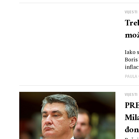
VIJESTI
Treb
mož
Iako 
Boris
inflac
PAULA
VIJESTI
PR
Mil
đon