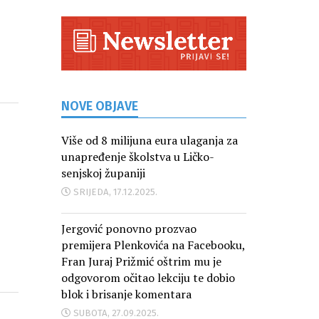
NOVE OBJAVE
Više od 8 milijuna eura ulaganja za
unapređenje školstva u Ličko-
senjskoj županiji
SRIJEDA, 17.12.2025.
Jergović ponovno prozvao
premijera Plenkovića na Facebooku,
Fran Juraj Prižmić oštrim mu je
odgovorom očitao lekciju te dobio
blok i brisanje komentara
SUBOTA, 27.09.2025.