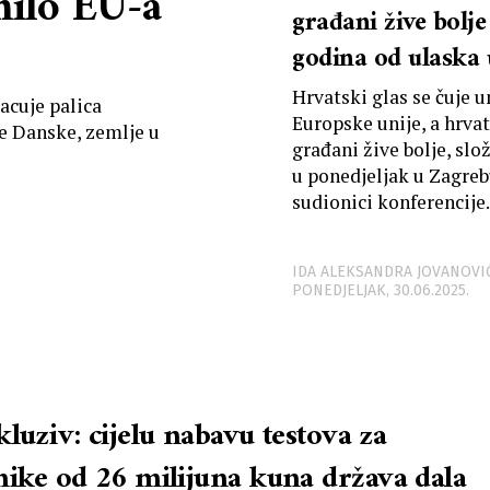
ilo EU-a
građani žive bolje
godina od ulaska
Hrvatski glas se čuje u
acuje palica
Europske unije, a hrva
ke Danske, zemlje u
građani žive bolje, slož
u ponedjeljak u Zagre
sudionici konferencije
“Europa za sve...
IDA ALEKSANDRA JOVANOVI
PONEDJELJAK, 30.06.2025.
luziv: cijelu nabavu testova za
nike od 26 milijuna kuna država dala