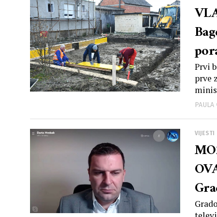
VLA
Bage
pora
Prvi 
prve 
minist
PAULA
VIJESTI
MOŽ
OVA
Gra
Grado
telev