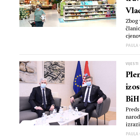
Vlad
Zbog 
člani
cjenov
PAULA
VIJESTI
Ple
izo
BiH
Preds
narod
izrazi
PAULA