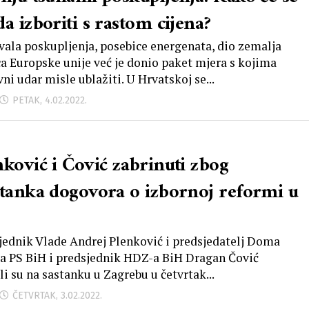
a izboriti s rastom cijena?
vala poskupljenja, posebice energenata, dio zemalja
ca Europske unije već je donio paket mjera s kojima
ni udar misle ublažiti. U Hrvatskoj se...
PETAK, 4.02.2022.
nković i Čović zabrinuti zbog
stanka dogovora o izbornoj reformi u
jednik Vlade Andrej Plenković i predsjedatelj Doma
a PS BiH i predsjednik HDZ-a BiH Dragan Čović
li su na sastanku u Zagrebu u četvrtak...
ČETVRTAK, 3.02.2022.