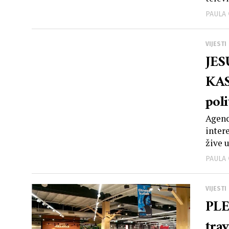
PAULA
VIJESTI
JES
KAS
pol
ih 
Agenc
inter
žive 
PAULA
VIJESTI
PL
tra