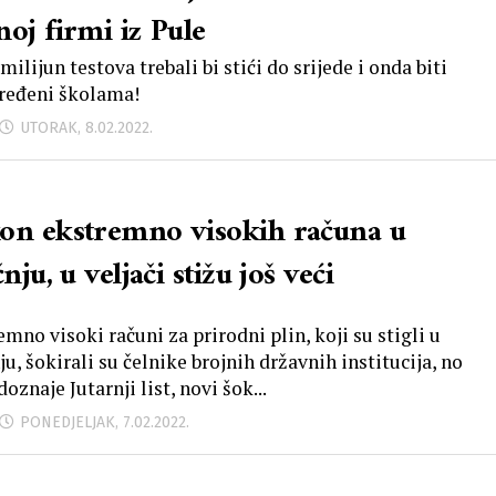
noj firmi iz Pule
milijun testova trebali bi stići do srijede i onda biti
ređeni školama!
UTORAK, 8.02.2022.
on ekstremno visokih računa u
čnju, u veljači stižu još veći
mno visoki računi za prirodni plin, koji su stigli u
ju, šokirali su čelnike brojnih državnih institucija, no
oznaje Jutarnji list, novi šok...
PONEDJELJAK, 7.02.2022.