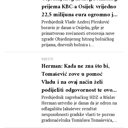
prijema KBC-a Osijek vrijedno
22,5 milijuna eura ogromno je
postignuće za grad Osijek i
Predsjednik Vlade Andrej Plenković
boravio je danas u Osijeku, gdje je
hrvatsko zdravstvo
prisustvovao svečanosti otvorenja nove
zgrade Objedinjenog hitnog bolničkog
prijama, dnevnih bolnica i
jednodnevnih...
VIJESTI
Herman: Kada ne zna što bi,
Tomašević zove u pomoć
Vladu i na ovaj način želi
podijeliti odgovornost te ovo
odjednom postaje nacionalna
Predsjednik zagrebačkog HDZ-a Mislav
Herman ustvrdio je danas da je odron na
odgovornost
odlagalištu Jakuševec rezultat
nesposobnosti gradske vlasti te pozvao
gradonačelnika Tomislava Tomaševića,
kao...