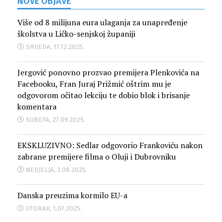
NOVE OBJAVE
Više od 8 milijuna eura ulaganja za unapređenje
školstva u Ličko-senjskoj županiji
SRIJEDA, 17.12.2025.
Jergović ponovno prozvao premijera Plenkovića na
Facebooku, Fran Juraj Prižmić oštrim mu je
odgovorom očitao lekciju te dobio blok i brisanje
komentara
SUBOTA, 27.09.2025.
EKSKLUZIVNO: Sedlar odgovorio Frankoviću nakon
zabrane premijere filma o Oluji i Dubrovniku
NEDJELJA, 3.08.2025.
Danska preuzima kormilo EU-a
UTORAK, 1.07.2025.