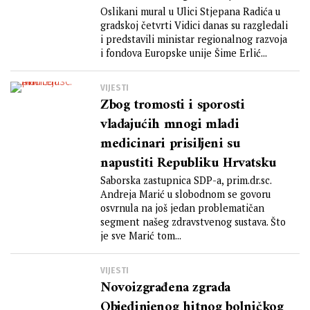
resornog ministarstva
Oslikani mural u Ulici Stjepana Radića u
gradskoj četvrti Vidici danas su razgledali
i predstavili ministar regionalnog razvoja
i fondova Europske unije Šime Erlić...
VIJESTI
Zbog tromosti i sporosti
vladajućih mnogi mladi
medicinari prisiljeni su
napustiti Republiku Hrvatsku
Saborska zastupnica SDP-a, prim.dr.sc.
Andreja Marić u slobodnom se govoru
osvrnula na još jedan problematičan
segment našeg zdravstvenog sustava. Što
je sve Marić tom...
VIJESTI
Novoizgrađena zgrada
Objedinjenog hitnog bolničkog