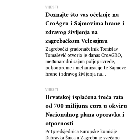
VIJESTI
Doznajte što vas očekuje na
CroAgru i Sajmovima hrane i
zdravog življenja na
zagrebačkom Velesajmu
Zagrebački gradonačelnik Tomislav
Tomašević otvorio je danas CroAGRO,
međunarodni sajam poljoprivrede,
poljoopreme i mehanizacije te Sajmove
hrane i zdravog življenja na
Zagrebačkom velesajmu. Na...
VIJESTI
Hrvatskoj isplaćena treća rata
od 700 milijuna eura u okviru
Nacionalnog plana oporavka i
otpornosti
Potpredsjednica Europske komisije
Dubravka Šuica u Zagrebu je svečano