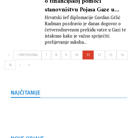
o financijskoj pomoći
stanovništvu Pojasa Gaze u
iznosu od 1.25 milijuna eura
Hrvatski šef diplomacije Gordan Grlić
Radman pozdravio je danas dogovor o
četverodnevnom prekidu vatre u Gazi te
istaknuo kako je važno spriječiti
prelijevanje sukoba...
‹
‹ PRETHODNA
7
8
9
10
11
12
13
14
›
»
15
NAJČITANIJE