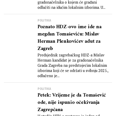
grada stignu za 30 minuta
gradonačelnika o kojem će građani
odlučiti na idućim lokalnim izborima. U...
POLITIKA
Poznato HDZ-ovo ime ide na
megdan Tomaševiću: Mislav
Herman Plenkovićev adut za
Zagreb
Predsjednik zagrebačkog HDZ-a Mislav
Herman kandidat je za gradonačelnika
Grada Zagreba na predstojećim lokalnim
izborima koji će se održati u svibnju 2025.,
odlučeno je...
POLITIKA
Petek: Vrijeme je da Tomašević
ode, nije ispunio očekivanja
Zagrepčana