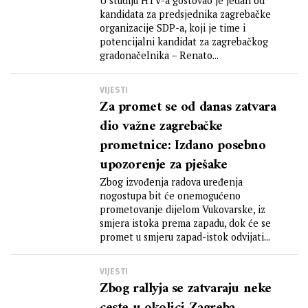
U studiju HTV-a gostovao je jedan od
kandidata za predsjednika zagrebačke
organizacije SDP-a, koji je time i
potencijalni kandidat za zagrebačkog
gradonačelnika – Renato...
VIJESTI
Za promet se od danas zatvara
dio važne zagrebačke
prometnice: Izdano posebno
upozorenje za pješake
Zbog izvođenja radova uređenja
nogostupa bit će onemogućeno
prometovanje dijelom Vukovarske, iz
smjera istoka prema zapadu, dok će se
promet u smjeru zapad-istok odvijati...
VIJESTI
Zbog rallyja se zatvaraju neke