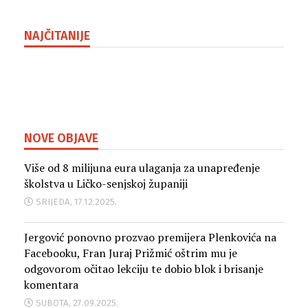
NAJČITANIJE
NOVE OBJAVE
Više od 8 milijuna eura ulaganja za unapređenje
školstva u Ličko-senjskoj županiji
SRIJEDA, 17.12.2025.
Jergović ponovno prozvao premijera Plenkovića na
Facebooku, Fran Juraj Prižmić oštrim mu je
odgovorom očitao lekciju te dobio blok i brisanje
komentara
SUBOTA, 27.09.2025.