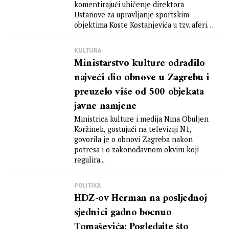
komentirajući uhićenje direktora
Ustanove za upravljanje sportskim
objektima Koste Kostanjevića u tzv. aferi
Hipodrom, kako...
KULTURA
Ministarstvo kulture odradilo
najveći dio obnove u Zagrebu i
preuzelo više od 500 objekata
javne namjene
Ministrica kulture i medija Nina Obuljen
Koržinek, gostujući na televiziji N1,
govorila je o obnovi Zagreba nakon
potresa i o zakonodavnom okviru koji
regulira...
POLITIKA
HDZ-ov Herman na posljednoj
sjednici gadno bocnuo
Tomaševića: Pogledajte što