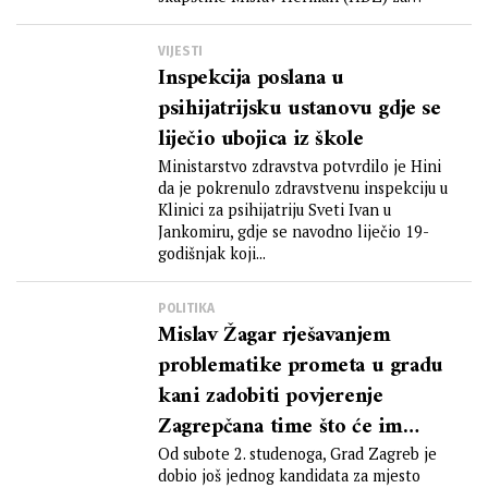
vrijeme...
VIJESTI
Inspekcija poslana u
psihijatrijsku ustanovu gdje se
liječio ubojica iz škole
Ministarstvo zdravstva potvrdilo je Hini
da je pokrenulo zdravstvenu inspekciju u
Klinici za psihijatriju Sveti Ivan u
Jankomiru, gdje se navodno liječio 19-
godišnjak koji...
POLITIKA
Mislav Žagar rješavanjem
problematike prometa u gradu
kani zadobiti povjerenje
Zagrepčana time što će im
omogućiti da s kraja na kraj
Od subote 2. studenoga, Grad Zagreb je
dobio još jednog kandidata za mjesto