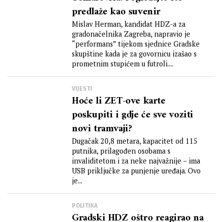
predlaže kao suvenir
Mislav Herman, kandidat HDZ-a za
gradonačelnika Zagreba, napravio je
“performans” tijekom sjednice Gradske
skupštine kada je za govornicu izašao s
prometnim stupićem u futroli....
VIJESTI
Hoće li ZET-ove karte
poskupiti i gdje će sve voziti
novi tramvaji?
Dugačak 20,8 metara, kapacitet od 115
putnika, prilagođen osobama s
invaliditetom i za neke najvažnije – ima
USB priključke za punjenje uređaja. Ovo
je...
POLITIKA
Gradski HDZ oštro reagirao na