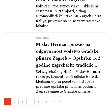
ceste u okolici Zagreba
Kolnici su mjestimice vlažni i skliski na
cestama u unutrašnjosti, a zbog
automobilističke utrke, 50. Zagreb Delta
Rallya, privremeno će se zatvarati neke
lokalne...
POLITIKA
Mislav Herman pozvao na
odgovornost vodstvo Gradske
plinare Zagreb – Opskrba: 162
godine zagrebačke tradicije
otišle su u vjetar
Šef zagrebačkog HDZ-a Mislav Herman
rekao je, komentirajući odluku Here da
Međimurje plin početkom listopada
preuzme opskrbu plinom na području
Zagreba umjesto Gradske plinare...
‹
›
»
2
3
4
5
6