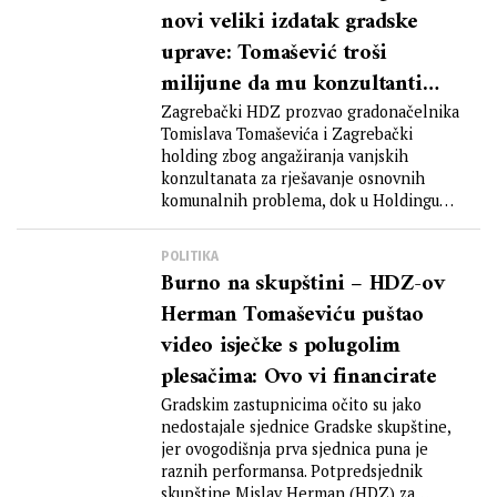
novi veliki izdatak gradske
uprave: Tomašević troši
milijune da mu konzultanti
kažu kako kositi travu
Zagrebački HDZ prozvao gradonačelnika
Tomislava Tomaševića i Zagrebački
holding zbog angažiranja vanjskih
konzultanata za rješavanje osnovnih
komunalnih problema, dok u Holdingu
kažu da traže...
POLITIKA
Burno na skupštini – HDZ-ov
Herman Tomaševiću puštao
video isječke s polugolim
plesačima: Ovo vi financirate
Gradskim zastupnicima očito su jako
nedostajale sjednice Gradske skupštine,
jer ovogodišnja prva sjednica puna je
raznih performansa. Potpredsjednik
skupštine Mislav Herman (HDZ) za