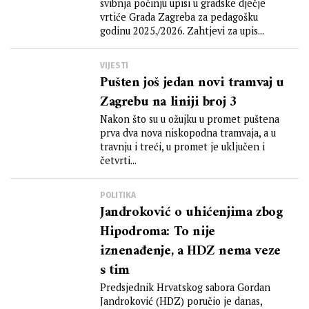
svibnja počinju upisi u gradske dječje
vrtiće Grada Zagreba za pedagošku
godinu 2025./2026. Zahtjevi za upis...
VIJESTI
Pušten još jedan novi tramvaj u
Zagrebu na liniji broj 3
Nakon što su u ožujku u promet puštena
prva dva nova niskopodna tramvaja, a u
travnju i treći, u promet je uključen i
četvrti...
POLITIKA
Jandroković o uhićenjima zbog
Hipodroma: To nije
iznenađenje, a HDZ nema veze
s tim
Predsjednik Hrvatskog sabora Gordan
Jandroković (HDZ) poručio je danas,