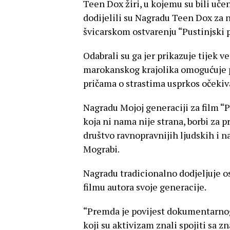
Teen Dox žiri, u kojemu su bili u
dodijelili su Nagradu Teen Dox za n
švicarskom ostvarenju “Pustinjski 
Odabrali su ga jer prikazuje tijek ve
marokanskog krajolika omogućuje 
pričama o strastima usprkos očekiva
Nagradu Mojoj generaciji za film “P
koja ni nama nije strana, borbi za p
društvo ravnopravnijih ljudskih i n
Mograbi.
Nagradu tradicionalno dodjeljuje o
filmu autora svoje generacije.
“Premda je povijest dokumentarnog 
koji su aktivizam znali spojiti sa 