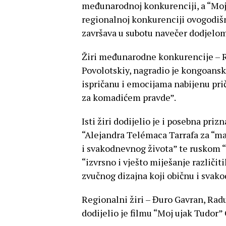
međunarodnoj konkurenciji, a “Moj 
regionalnoj konkurenciji ovogodišn
završava u subotu navečer dodjelo
Žiri međunarodne konkurencije – Raj
Povolotskiy, nagradio je kongoans
ispričanu i emocijama nabijenu pri
za komadićem pravde”.
Isti žiri dodijelio je i posebna pr
“Alejandra Telémaca Tarrafa za “ma
i svakodnevnog života” te ruskom “
“izvrsno i vješto miješanje različit
zvučnog dizajna koji običnu i svak
Regionalni žiri – Đuro Gavran, Radu
dodijelio je filmu “Moj ujak Tudor”