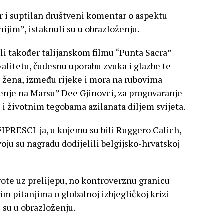
 i suptilan društveni komentar o aspektu
ijim”, istaknuli su u obrazloženju.
li također talijanskom filmu “Punta Sacra”
alitetu, čudesnu uporabu zvuka i glazbe te
a žena, između rijeke i mora na rubovima
enje na Marsu” Dee Gjinovci, za progovaranje
 i životnim tegobama azilanata diljem svijeta.
IPRESCI-ja, u kojemu su bili Ruggero Calich,
oju su nagradu dodijelili belgijsko-hrvatskoj
ote uz prelijepu, no kontroverznu granicu
im pitanjima o globalnoj izbjegličkoj krizi
i su u obrazloženju.