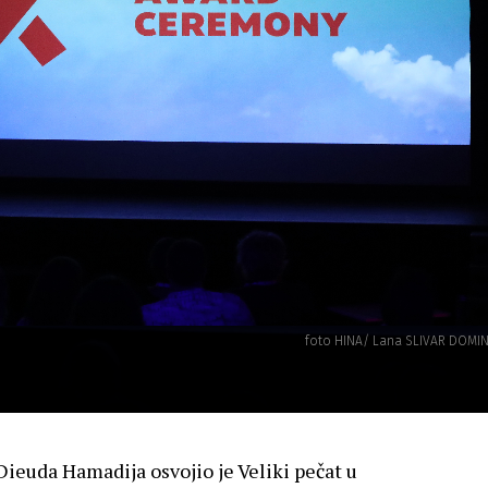
foto HINA/ Lana SLIVAR DOMIN
euda Hamadija osvojio je Veliki pečat u