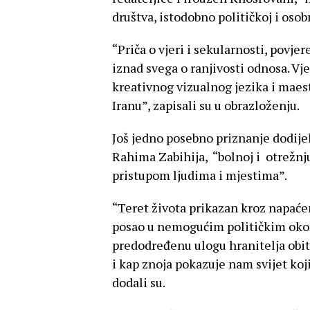
društva, istodobno političkoj i osob
“Priča o vjeri i sekularnosti, povjer
iznad svega o ranjivosti odnosa. V
kreativnog vizualnog jezika i maes
Iranu”, zapisali su u obrazloženju.
Još jedno posebno priznanje dodije
Rahima Zabihija, “bolnoj i otrežnju
pristupom ljudima i mjestima”.
“Teret života prikazan kroz napaće
posao u nemogućim političkim okol
predodređenu ulogu hranitelja obite
i kap znoja pokazuje nam svijet koj
dodali su.