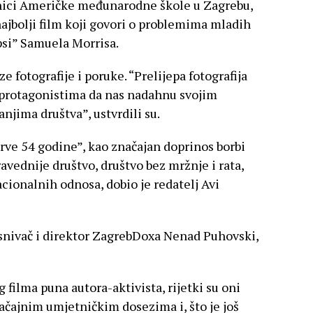
čenici Američke međunarodne škole u Zagrebu,
ajbolji film koji govori o problemima mladih
psi” Samuela Morrisa.
ze fotografije i poruke. “Prelijepa fotografija
protagonistima da nas nadahnu svojim
njima društva”, ustvrdili su.
rve 54 godine”, kao značajan doprinos borbi
ravednije društvo, društvo bez mržnje i rata,
acionalnih odnosa, dobio je redatelj Avi
snivač i direktor ZagrebDoxa Nenad Puhovski,
filma puna autora-aktivista, rijetki su oni
značajnim umjetničkim dosezima i, što je još