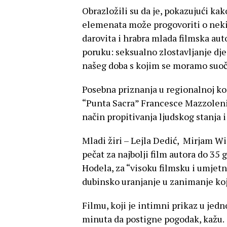
Obrazložili su da je, pokazujući k
elemenata može progovoriti o nek
darovita i hrabra mlada filmska aut
poruku: seksualno zlostavljanje dj
našeg doba s kojim se moramo suočit
Posebna priznanja u regionalnoj kon
“Punta Sacra” Francesce Mazzoleni 
način propitivanja ljudskog stanja 
Mladi žiri – Lejla Dedić, Mirjam Wi
pečat za najbolji film autora do 3
Hodela, za “visoku filmsku i umjetn
dubinsko uranjanje u zanimanje koj
Filmu, koji je intimni prikaz u je
minuta da postigne pogodak, kažu.