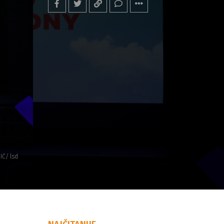
IĆ/ lsd