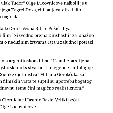
ujak Tudor” Olge Lucovnicove najbolji je u
jega ZagrebDoxa, čiji natjecateljski dio
m nagrada.
ko Grlić, Vesna Biljan Pušić i Ilya
ki film “Nizvodno prema Kinshashi” za “snažno
ču o nedužnim žrtvama rata u zaludnoj potrazi
iznanja argentinskom filmu “Usamljena stijena
jstorski miks stvarnosti i legende, mitologije
Sjenke djetinjstva” Mihaila Gorobčuka za
ih filmskih vrsta te suptilnu upotrebu bogatog
odnevnu temu čini magično realističnom.”
 Ciorniciuc i Jasmin Basic, Veliki pečat
 Olge Lucovnicove.