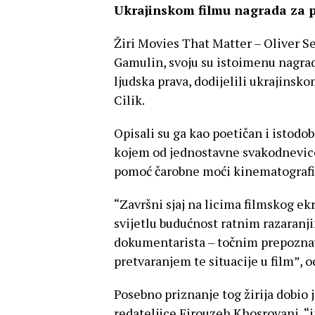
Ukrajinskom filmu nagrada za p
Žiri Movies That Matter – Oliver S
Gamulin, svoju su istoimenu nagrad
ljudska prava, dodijelili ukrajinsk
Cilik.
Opisali su ga kao poetičan i istodo
kojem od jednostavne svakodnevice u
pomoć čarobne moći kinematografije
“Završni sjaj na licima filmskog ek
svijetlu budućnost ratnim razaranj
dokumentarista – točnim prepoznav
pretvaranjem te situacije u film”, oc
Posebno priznanje tog žirija dobio 
redateljice Firouzeh Khosrovani, “i