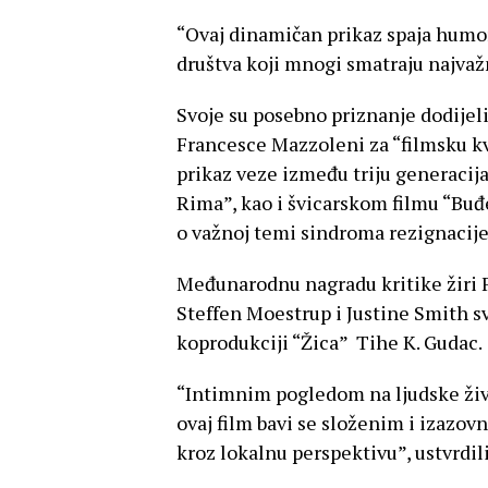
“Ovaj dinamičan prikaz spaja humor
društva koji mnogi smatraju najvažn
Svoje su posebno priznanje dodijeli
Francesce Mazzoleni za “filmsku kv
prikaz veze između triju generacij
Rima”, kao i švicarskom filmu “Buđ
o važnoj temi sindroma rezignacije
Međunarodnu nagradu kritike žiri F
Steffen Moestrup i Justine Smith sv
koprodukciji “Žica” Tihe K. Gudac.
“Intimnim pogledom na ljudske živ
ovaj film bavi se složenim i izazovn
kroz lokalnu perspektivu”, ustvrdil