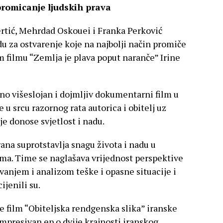
romicanje ljudskih prava
ertić, Mehrdad Oskouei i Franka Perković
u za ostvarenje koje na najbolji način promiče
om filmu “Zemlja je plava poput naranče” Irine
bno višeslojan i dojmljiv dokumentarni film u
 srcu razornog rata autorica i obitelj uz
 donose svjetlost i nadu.
rana suprotstavlja snagu života i nadu u
ima. Time se naglašava vrijednost perspektive
anjem i analizom teške i opasne situacije i
ijenili su.
je film “Obiteljska rendgenska slika” iranske
mpresivan ep o dvije krajnosti iranskog