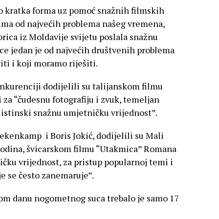
ako kratka forma uz pomoć snažnih filmskih
ima od najvećih problema našeg vremena,
orica iz Moldavije svijetu poslala snažnu
ece jedan je od najvećih društvenih problema
i i koji moramo riješiti.
kurenciji dodijelili su talijanskom filmu
za “čudesnu fotografiju i zvuk, temeljan
i istinski snažnu umjetničku vrijednost”.
ekenkamp i Boris Jokić, dodijelili su Mali
5 godina, švicarskom filmu “Utakmica” Romana
ičku vrijednost, za pristup popularnoj temi i
e se često zanemaruje”.
dnom danu nogometnog suca trebalo je samo 17