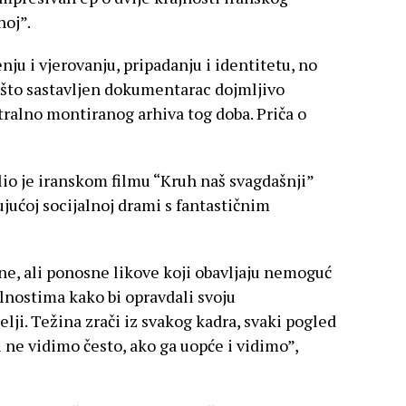
noj”.
enju i vjerovanju, pripadanju i identitetu, no
ješto sastavljen dokumentarac dojmljivo
tralno montiranog arhiva tog doba. Priča o
lio je iranskom filmu “Kruh naš svagdašnji”
jućoj socijalnoj drami s fantastičnim
ne, ali ponosne likove koji obavljaju nemoguć
nostima kako bi opravdali svoju
lji. Težina zrači iz svakog kadra, svaki pogled
i ne vidimo često, ako ga uopće i vidimo”,