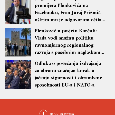
premijera Plenkovića na
Facebooku, Fran Juraj Prižmić
oštrim mu je odgovorom očitao
lekciju te dobio blok i brisanje
Plenković u posjetu Korčuli:
komentara
Vlada vodi snažnu politiku
ravnomjernog regionalnog
razvoja s posebnim naglaskom
na otoke
Odluka o povećanju izdvajanja
za obranu značajan korak u
jačanju sigurnosti i obrambene
sposobnosti EU-a i NATO-a