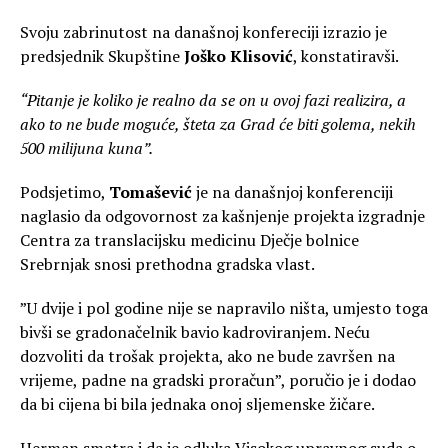
Svoju zabrinutost na današnoj konfereciji izrazio je
predsjednik Skupštine
Joško Klisović
, konstatiravši.
“Pitanje je koliko je realno da se on u ovoj fazi realizira, a
ako to ne bude moguće, šteta za Grad će biti golema, nekih
500 milijuna kuna”.
Podsjetimo,
Tomašević
je na današnjoj konferenciji
naglasio da odgovornost za kašnjenje projekta izgradnje
Centra za translacijsku medicinu Dječje bolnice
Srebrnjak snosi prethodna gradska vlast.
”U dvije i pol godine nije se napravilo ništa, umjesto toga
bivši se gradonačelnik bavio kadroviranjem. Neću
dozvoliti da trošak projekta, ako ne bude završen na
vrijeme, padne na gradski proračun”, poručio je i dodao
da bi cijena bi bila jednaka onoj sljemenske žičare.