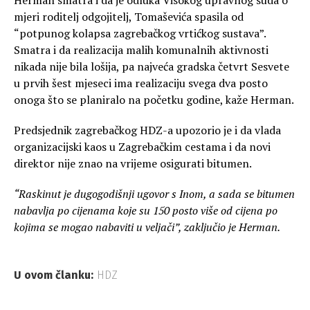
Herman smatra i da je odluka Visokog upravnog suda o
mjeri roditelj odgojitelj, Tomaševića spasila od
“potpunog kolapsa zagrebačkog vrtićkog sustava”.
Smatra i da realizacija malih komunalnih aktivnosti
nikada nije bila lošija, pa najveća gradska četvrt Sesvete
u prvih šest mjeseci ima realizaciju svega dva posto
onoga što se planiralo na početku godine, kaže Herman.
Predsjednik zagrebačkog HDZ-a upozorio je i da vlada
organizacijski kaos u Zagrebačkim cestama i da novi
direktor nije znao na vrijeme osigurati bitumen.
“Raskinut je dugogodišnji ugovor s Inom, a sada se bitumen
nabavlja po cijenama koje su 150 posto više od cijena po
kojima se mogao nabaviti u veljači”, zaključio je Herman.
U ovom članku:
HDZ