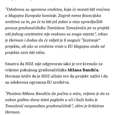
“Odobrena su ogromna sredstva, koja će morati biti vraćena
u blagajnu Europske komisije. Zagreb nema financijska
sredstva za to, pa će to biti još jedan u nizu upravljačkih
poraza gradonačelnika Tomislava Tomaševića jer se projekt
niti jednog centimetra nije maknuo sa svoga mjesta”, rekao
je Herman i dodao da će vidjeti je li moguće “faziranje”
projekta, ali ako se sredstva vrate u EU blagajnu onda od
projekta neće biti ništa.
Smatra da HDZ nije odgovoran iako je sve krenulo za
vrijeme pokojnog gradonačelnika
Milana Bandića
.
Herman ističe da je HDZ učinio sve da projekt zaživi i da
su odobrena ogromna EU sredstva.
“Pustimo Milana Bandića da počiva u miru, vrijeme je da se
nakon godinu dana istini pogleda u oči i kaže kako je
Tomašević nesposoban gradonačelnik”, oštro je kritizirao
Herman.