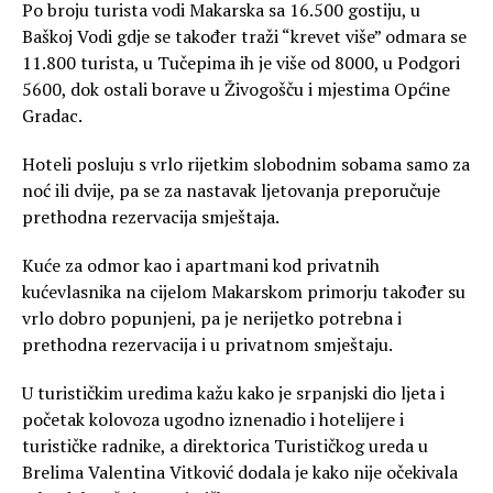
Po broju turista vodi Makarska sa 16.500 gostiju, u
Baškoj Vodi gdje se također traži “krevet više” odmara se
11.800 turista, u Tučepima ih je više od 8000, u Podgori
5600, dok ostali borave u Živogošču i mjestima Općine
Gradac.
Hoteli posluju s vrlo rijetkim slobodnim sobama samo za
noć ili dvije, pa se za nastavak ljetovanja preporučuje
prethodna rezervacija smještaja.
Kuće za odmor kao i apartmani kod privatnih
kućevlasnika na cijelom Makarskom primorju također su
vrlo dobro popunjeni, pa je nerijetko potrebna i
prethodna rezervacija i u privatnom smještaju.
U turističkim uredima kažu kako je srpanjski dio ljeta i
početak kolovoza ugodno iznenadio i hotelijere i
turističke radnike, a direktorica Turističkog ureda u
Brelima Valentina Vitković dodala je kako nije očekivala