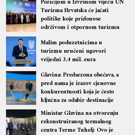
Pozicijom u Izvršnom vijeću UN
Turizma Hrvatska će jačati
politike koje pridonose
održivom i otpornom turizmu
Malim poduzetnicima u
turizmu uručeni ugovori
vrijedni 3,4 mil. eura
Glavina: Predsezona obećava, a
pred nama je izazov cjenovne
konkurentnosti koja je često
ključna za odabir destinacije
Ministar Glavina na otvorenju
rekonstruiranog termalnog
centra Terme Tuhelj: Ovo je