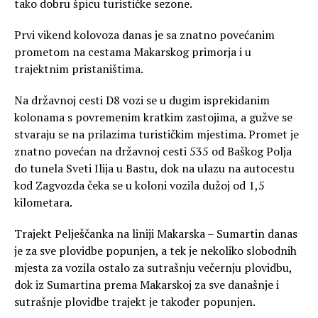
tako dobru špicu turističke sezone.
Prvi vikend kolovoza danas je sa znatno povećanim
prometom na cestama Makarskog primorja i u
trajektnim pristaništima.
Na državnoj cesti D8 vozi se u dugim isprekidanim
kolonama s povremenim kratkim zastojima, a gužve se
stvaraju se na prilazima turističkim mjestima. Promet je
znatno povećan na državnoj cesti 535 od Baškog Polja
do tunela Sveti Ilija u Bastu, dok na ulazu na autocestu
kod Zagvozda čeka se u koloni vozila dužoj od 1,5
kilometara.
Trajekt Pelješčanka na liniji Makarska – Sumartin danas
je za sve plovidbe popunjen, a tek je nekoliko slobodnih
mjesta za vozila ostalo za sutrašnju večernju plovidbu,
dok iz Sumartina prema Makarskoj za sve današnje i
sutrašnje plovidbe trajekt je također popunjen.