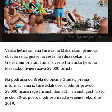
foto HINA/ Jure DIVIĆ/ ik
Velika ljetna smjena turista na Makarskom primorju
obavlja se uz gužve na cestama i duža čekanja u
trajektnim pristaništima, a vrelo turističko ljeto na
Makarskoj rivijeri uživa 59.000 turista.
Na području od Brela do općine Gradac, prema
informacijama iz turističkih ureda, odmor provodi
59.000 tisuća registriranih domaćih i stranih gostiju što
je oko 80-ak posto u odnosu na isto vrijeme rekordne
2019.