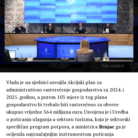
foto: vlada.hr
Vlada je na sjednici usvojila Akcijski plan za
administrativno rasterećenje gospodarstva za 2024. i
2025. godinu, a putem 103 mjere iz tog plana
gospodarstvo bi trebalo biti rasterećeno za obveze
ukupno vrijedne 364 milijuna eura. Usvojena je i Uredba
o poticanju ulaganja u sektoru turizma, koja je sektorski
specifičan program potpora, a ministrica
Brnjac
ga je
ocijenila najznačajnijim instrumentom poticanja