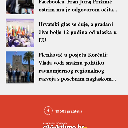
Facebooku, Fran Juraj Prižmić
oštrim mu je odgovorom očitao
lekciju te dobio blok i brisanje
Hrvatski glas se čuje, a građani
komentara
žive bolje 12 godina od ulaska u
EU
Plenković u posjetu Korčuli:
Vlada vodi snažnu politiku
ravnomjernog regionalnog
razvoja s posebnim naglaskom
na otoke