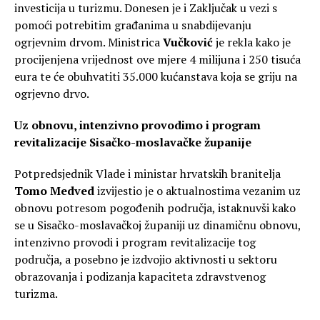
investicija u turizmu. Donesen je i Zaključak u vezi s
pomoći potrebitim građanima u snabdijevanju
ogrjevnim drvom. Ministrica
Vučković
je rekla kako je
procijenjena vrijednost ove mjere 4 milijuna i 250 tisuća
eura te će obuhvatiti 35.000 kućanstava koja se griju na
ogrjevno drvo.
Uz obnovu, intenzivno provodimo i program
revitalizacije Sisačko-moslavačke županije
Potpredsjednik Vlade i ministar hrvatskih branitelja
Tomo Medved
izvijestio je o aktualnostima vezanim uz
obnovu potresom pogođenih područja, istaknuvši kako
se u Sisačko-moslavačkoj županiji uz dinamičnu obnovu,
intenzivno provodi i program revitalizacije tog
područja, a posebno je izdvojio aktivnosti u sektoru
obrazovanja i podizanja kapaciteta zdravstvenog
turizma.