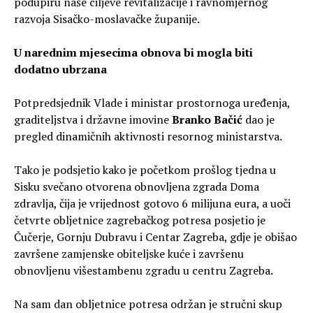
podupiru naše ciljeve revitalizacije i ravnomjernog
razvoja Sisačko-moslavačke županije.
U narednim mjesecima obnova bi mogla biti
dodatno ubrzana
Potpredsjednik Vlade i ministar prostornoga uređenja,
graditeljstva i državne imovine
Branko Bačić
dao je
pregled dinamičnih aktivnosti resornog ministarstva.
Tako je podsjetio kako je početkom prošlog tjedna u
Sisku svečano otvorena obnovljena zgrada Doma
zdravlja, čija je vrijednost gotovo 6 milijuna eura, a uoči
četvrte obljetnice zagrebačkog potresa posjetio je
Čučerje, Gornju Dubravu i Centar Zagreba, gdje je obišao
završene zamjenske obiteljske kuće i završenu
obnovljenu višestambenu zgradu u centru Zagreba.
Na sam dan obljetnice potresa održan je stručni skup