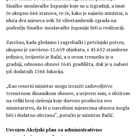
Sisačko-moslavačke županije koje su u izgradnji, a imat
će ukupno 666 stanova, te će, kako je najavio ministar, u
iduća dva mjeseca svih 36 višestambenih zgrada na
području Sisačko-moslavačke županije biti u realizaciji.
Završno, kada gledamo i zagrebački i petrinjski potres,
ukupno je završeno 11.659 objekata, s 43.632 stambene
jedinice, izvijestio je Bačić, a u ovom trenutku je u
gradnji, odnosno obnovi 1645 gradilišta, dok je u nabavi
još dodatnih 1366 lokacija.
„Kao resorni ministar mogu izraziti zadovoljstvo
trenutnom dinamikom obnove, a uvjeren sam, s obzirom
na veliki broj rješenja koje dnevno producira ovo
ministarstvo, da bi u narednim mjesecima obnova mogla
biti i dodatno ubrzana“, poručio je ministar Bačić.
Usvojen Akcijski plan za administrativno