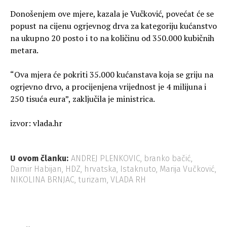
Donošenjem ove mjere, kazala je Vučković, povećat će se
popust na cijenu ogrjevnog drva za kategoriju kućanstvo
na ukupno 20 posto i to na količinu od 350.000 kubičnih
metara.
“Ova mjera će pokriti 35.000 kućanstava koja se griju na
ogrjevno drvo, a procijenjena vrijednost je 4 milijuna i
250 tisuća eura”, zaključila je ministrica.
izvor: vlada.hr
U ovom članku:
ANDREJ PLENKOVIC
,
branko bačić
,
Damir Habijan
,
HDZ
,
hrvatska
,
Istaknuto
,
Marija Vučković
,
NIKOLINA BRNJAC
,
turizam
,
VLADA RH