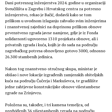
Dani potresnog inženjerstva 2024. godine u organizaciji
Sveučilišta u Zagrebu i Hrvatskog centra za potresno
inženjerstvo, rekao je Bačić, dodavši kako se tom
prilikom u uvodnom izlaganju zahvalio svim inženjerima
i znanstvenoj zajednici na doprinosu prilikom obnove
prvenstveno zgrada javne namjene, gdje je iz Fonda
solidarnosti ugovoreno 1310 projekata obnove, ali i
privatnih zgrada i kuća, kojih je do sada na području
zagrebačkog potresa obnovljeno gotovo 3000, odnosno
26.300 stambenih jedinica.
Nakon tog znanstveno-stručnog skupa, ministar je
obišao i nove lokacije izgrađenih zamjenskih obiteljskih
kuća na području Čučerja i Markuševca, te gradilište
jedne zahtjevne konstrukcijske obnove višestambene
zgrade na Zrinjevcu.
Položena su, također, i tri kamena temeljca, od
predviđenih 36 višestambenih zgrada na području