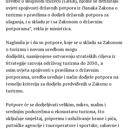
uredbe o skupnom izuzeću (GBER), njome se definiraju
uvjeti spojivosti državnih potpora iz članaka Zakona o
turizmu s pravilima o dodjeli državnih potpora za
ulaganja, i u skladu je i sa Zakonom o državnim
potporama”, rekla je ministrica.
Naglasila je i da su potpore, koje se u skladu sa Zakonom
o turizmu i novom uredbom mogu
dodijeliti, namijenjene ostvarenju strateških ciljeva iz
Strategije razvoja održivog turizma do 2030., a
osim uvjeta spojivosti s pravilima o državnim
potporama, uredba uređuje i način dodjele potpora na
temelju kriterija za dodjelu predviđenih u Zakonu o
turizmu.
Potpore će se dodjeljivati velikim, mikro, malim i
srednjim poduzećima u ekosustavu turizma, što
uključuje smještaj, pripremu i usluživanje hrane i pića,
putničke agencije i touroperatore i sportske, zabavne i