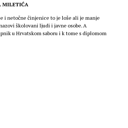
 MILETIĆA
 i netočne činjenice to je loše ali je manje
nazovi školovani ljudi i javne osobe. A
tupnik u Hrvatskom saboru i k tome s diplomom
tine i dezinformacije.
vom FB profilu tvrdi da je supruga američkog
lesti Faucija uključujući i COVID-19, a koji
ovara cijepljenje Christine Grady zapravo
va lijekove i vakcine. Naravno to je daleko od
 već više puta. Ali to nije očito bitno Miletiću
esni krug u ovom slučaju.
Anthonyja Faucija i radi u sasvim drugoj
ealth) koja ne odobrava lijekove i vakcine.
uju mu. Bilo bi dobro da napiše istinu i ispriča