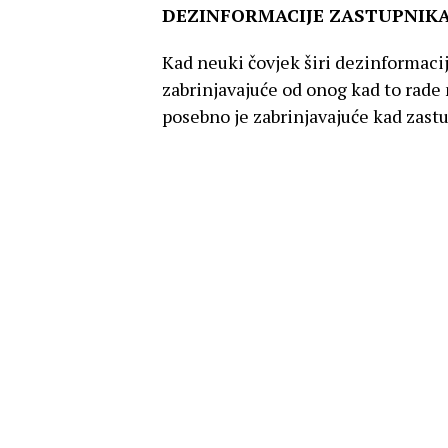
DEZINFORMACIJE ZASTUPNIKA
Kad neuki čovjek širi dezinformacije
zabrinjavajuće od onog kad to rade 
posebno je zabrinjavajuće kad zas
(što god to značilo) javno širi neis
Marin Miletić zastupnik Mosta na s
vodećeg stručnjaka za infektivne bo
logično znanstveno utemeljeno zag
glavna u američkom FDA koji odobra
istine i ta je notorna laž opovrgnuta
koji kreira mantru da postoji inter
Christine Grady je uistinu supruga 
instituciji (National Institute of H
Marina Miletića slijede tisuće i vjer