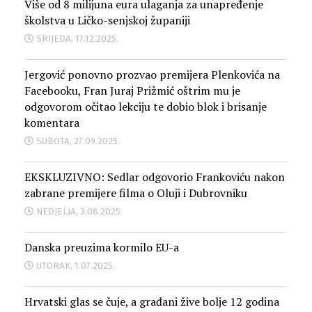
Više od 8 milijuna eura ulaganja za unapređenje
školstva u Ličko-senjskoj županiji
SRIJEDA, 17.12.2025.
Jergović ponovno prozvao premijera Plenkovića na
Facebooku, Fran Juraj Prižmić oštrim mu je
odgovorom očitao lekciju te dobio blok i brisanje
komentara
SUBOTA, 27.09.2025.
EKSKLUZIVNO: Sedlar odgovorio Frankoviću nakon
zabrane premijere filma o Oluji i Dubrovniku
NEDJELJA, 3.08.2025.
Danska preuzima kormilo EU-a
UTORAK, 1.07.2025.
Hrvatski glas se čuje, a građani žive bolje 12 godina