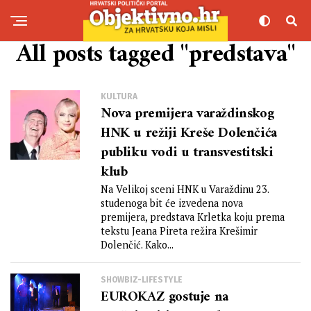
All posts tagged "predstava"
KULTURA
Nova premijera varaždinskog
HNK u režiji Kreše Dolenčića
publiku vodi u transvestitski
klub
Na Velikoj sceni HNK u Varaždinu 23.
studenoga bit će izvedena nova
premijera, predstava Krletka koju prema
tekstu Jeana Pireta režira Krešimir
Dolenčić. Kako...
SHOWBIZ-LIFESTYLE
EUROKAZ gostuje na