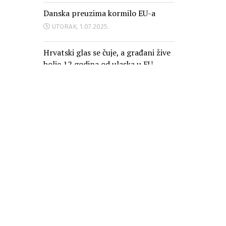
Danska preuzima kormilo EU-a
UTORAK, 1.07.2025.
Hrvatski glas se čuje, a građani žive
bolje 12 godina od ulaska u EU
PONEDJELJAK, 30.06.2025.
Oglašavanje