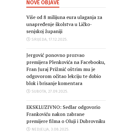
NOVE OBJAVE
Više od 8 milijuna eura ulaganja za
unapređenje školstva u Ličko-
senjskoj županiji
SRIJEDA, 17.12.2025.
Jergović ponovno prozvao
premijera Plenkovića na Facebooku,
Fran Juraj Prižmić oštrim mu je
odgovorom očitao lekciju te dobio
blok i brisanje komentara
SUBOTA, 27.09.2025.
EKSKLUZIVNO: Sedlar odgovorio
Frankoviću nakon zabrane
premijere filma o Oluji i Dubrovniku
NEDJELJA, 3.08.2025.