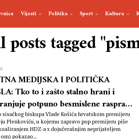
vnica
Vijesti
Politika
Sport
Kultura
l posts tagged "pis
NE
NA MEDIJSKA I POLITIČKA
LA: Tko to i zašto stalno hrani i
ranjuje potpuno besmislene rasprave
era nas da se izgubljeni vrtimo u
 sisačkog biskupa Vlade Košića hrvatskom premijeru
ju Plenkoviću, u kojemu zapravo pop premijeru piše
g?
 koaliranjem HDZ-a s dojučerašnjim neprijateljem
om) pokazao...