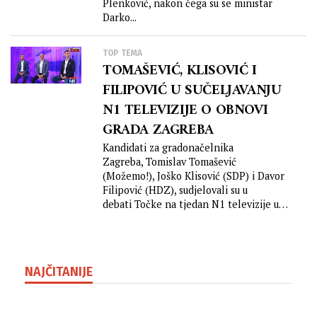
državom”
Plenković, nakon čega su se ministar
Darko...
TOP TEMA
TOMAŠEVIĆ, KLISOVIĆ I
FILIPOVIĆ U SUČELJAVANJU
N1 TELEVIZIJE O OBNOVI
GRADA ZAGREBA
Kandidati za gradonačelnika
Zagreba, Tomislav Tomašević
(Možemo!), Joško Klisović (SDP) i Davor
Filipović (HDZ), sudjelovali su u
debati Točke na tjedan N1 televizije u
kojoj su raspravljali o...
NAJČITANIJE