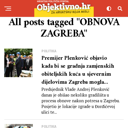
All posts tagged "OBNOVA
ZAGREBA"
POLITIKA
Premijer Plenković objavio
kada bi se gradnja zamjenskih
obiteljskih kuća u sjevernim
dijelovima Zagreba mogla
završiti
Predsjednik Vlade Andrej Plenković
danas je obišao nekoliko gradilišta u
procesu obnove nakon potresa u Zagrebu.
Posjetio je lokacije zgrade u Đorđićevoj
ulici te...
POLITIKA