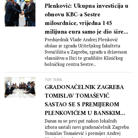
Plenković: Ukupna investicija u
obnovu KBC-a Sestre
milosrdnice, vrijedna 145
milijuna eura samo je dio šire
obnove zdravstvene
Predsjednik Vlade Andrej Plenković
obišao je zgradu Učiteljskog fakulteta
infrastrukture u Zagrebu koja
Sveučilišta u Zagrebu, zgradu u državnom
ukupno vrijedi 700 milijuna
vlasništvu u Ilici te gradilište Kliničkog
eura, a čija su sredstva
bolničkog centra Sestre...
osigurana naporima Vlade
TOP TEMA
GRADONAČELNIK ZAGREBA
TOMISLAV TOMAŠEVIĆ
SASTAO SE S PREMIJEROM
PLENKOVIĆEM U BANSKIM
DVORIMA PA PORUČIO:
Danas su se prvi put nakon lokalnih
izbora sastali novi gradonačelnik Zagreba
“Očekujemo dobru suradnju s
Tomislav Tomašević i premijer Andrej