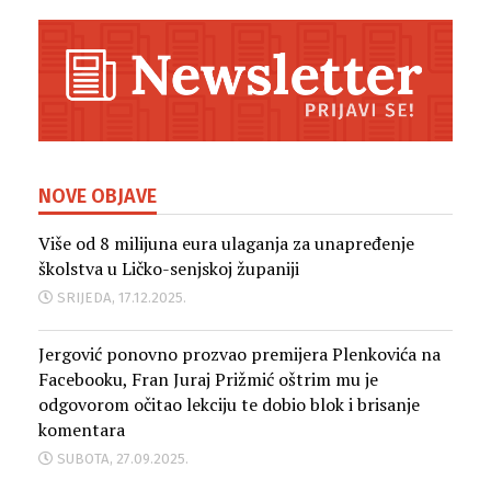
NOVE OBJAVE
Više od 8 milijuna eura ulaganja za unapređenje
školstva u Ličko-senjskoj županiji
SRIJEDA, 17.12.2025.
Jergović ponovno prozvao premijera Plenkovića na
Facebooku, Fran Juraj Prižmić oštrim mu je
odgovorom očitao lekciju te dobio blok i brisanje
komentara
SUBOTA, 27.09.2025.