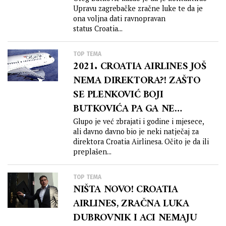
Upravu zagrebačke zračne luke te da je
ona voljna dati ravnopravan
status Croatia...
TOP TEMA
2021. CROATIA AIRLINES JOŠ
NEMA DIREKTORA?! ZAŠTO
SE PLENKOVIĆ BOJI
BUTKOVIĆA PA GA NE
SMJENI?!
Glupo je već zbrajati i godine i mjesece,
ali davno davno bio je neki natječaj za
direktora Croatia Airlinesa. Očito je da ili
preplašen...
TOP TEMA
NIŠTA NOVO! CROATIA
AIRLINES, ZRAČNA LUKA
DUBROVNIK I ACI NEMAJU