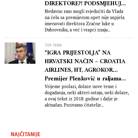
DIREKTORE?! PODSMJEHUJU
LI SE PLENKOVIĆU ZBOG
Nedavno smo mogli svjedočiti da Vlada
na čelu sa premijerom opet nije uspjela
BUTKOVIĆA U BRUXELLESU?!
imenovati direktora Zračne luke u
Dubrovniku, a već i vrapci znaju...
TOP TEMA
“IGRA PRIJESTOLJA” NA
HRVATSKI NAČIN – CROATIA
AIRLINES, HT, AGROKOR…
Premijer Plenković u raljama
interesa u “igri prijestolja”
Vrijeme prolazi, dolaze nove teme i
događanja, neki akteri ostaju, neki dolaze,
obitelji Ivana Mišetića?!
a ovaj tekst iz 2018. godine i dalje je
aktualan. Pozivamo čitatelje...
NAJČITANIJE