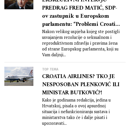
EKSKLUZIVNI INTERVJU
PREDRAG FRED MATIĆ, SDP-
ov zastupnik u Europskom
parlamentu: “Problemi Croatia
Airlinesa dosegli su vrhunac.
Nakon velikog uspjeha kojeg ste postigli
usvajanjem rezolucije o seksualnom i
Najvažnije je zaštititi radnike i
reproduktivnom zdravlju i pravima žena
radnice koji nisu odgovorni za
od strane Europskog parlamenta, koji su
loše upravljanje i čija
Vam daljnji...
egzistencija je u pitanju!”
TOP TEMA
CROATIA AIRLINES? TKO JE
NESPOSOBAN PLENKOVIĆ ILI
MINISTAR BUTKOVIĆ?!
Kako je godinama redakcija, jedina u
Hrvatskoj, pisala o ovoj apsurdnoj
situacija i nefunkcioniranju sustava i
ministarstva tako će i dalje pisati i
upozoravati...