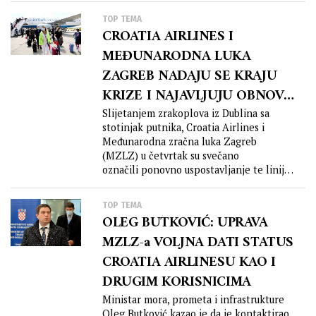
TOP TEMA
CROATIA AIRLINES I
MEĐUNARODNA LUKA
ZAGREB NADAJU SE KRAJU
KRIZE I NAJAVLJUJU OBNOVU
NIZA LINIJA
Slijetanjem zrakoplova iz Dublina sa
stotinjak putnika, Croatia Airlines i
Međunarodna zračna luka Zagreb
(MZLZ) u četvrtak su svečano
označili ponovno uspostavljanje te linije
nakon pandemijske stanke,...
TOP TEMA
OLEG BUTKOVIĆ: UPRAVA
MZLZ-a VOLJNA DATI STATUS
CROATIA AIRLINESU KAO I
DRUGIM KORISNICIMA
Ministar mora, prometa i infrastrukture
Oleg Butković kazao je da je kontaktirao