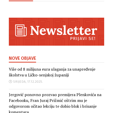
NOVE OBJAVE
Više od 8 milijuna eura ulaganja za unapređenje
školstva u Ličko-senjskoj županiji
SRIJEDA, 17.12.2025.
Jergović ponovno prozvao premijera Plenkovića na
Facebooku, Fran Juraj Prižmić oštrim mu je
odgovorom očitao lekciju te dobio blok i brisanje
komentara