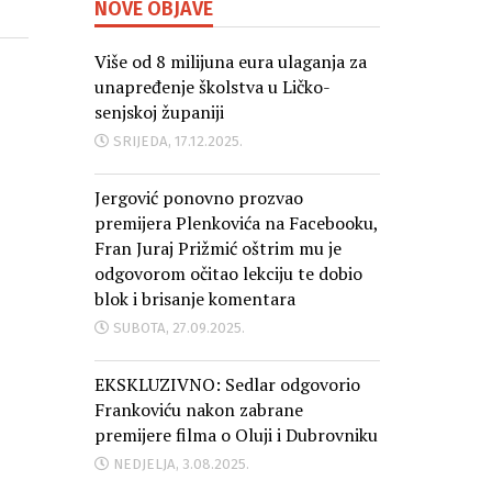
NOVE OBJAVE
Više od 8 milijuna eura ulaganja za
unapređenje školstva u Ličko-
senjskoj županiji
SRIJEDA, 17.12.2025.
Jergović ponovno prozvao
premijera Plenkovića na Facebooku,
Fran Juraj Prižmić oštrim mu je
odgovorom očitao lekciju te dobio
blok i brisanje komentara
SUBOTA, 27.09.2025.
EKSKLUZIVNO: Sedlar odgovorio
Frankoviću nakon zabrane
premijere filma o Oluji i Dubrovniku
NEDJELJA, 3.08.2025.