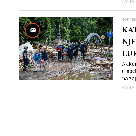
PAULA
TOP TE
KA
NJE
LU
NE
Nakon
u noći
na za
PAULA