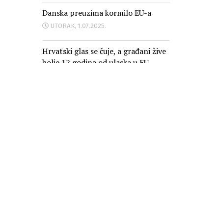
Danska preuzima kormilo EU-a
UTORAK, 1.07.2025.
Hrvatski glas se čuje, a građani žive
bolje 12 godina od ulaska u EU
PONEDJELJAK, 30.06.2025.
Oglašavanje