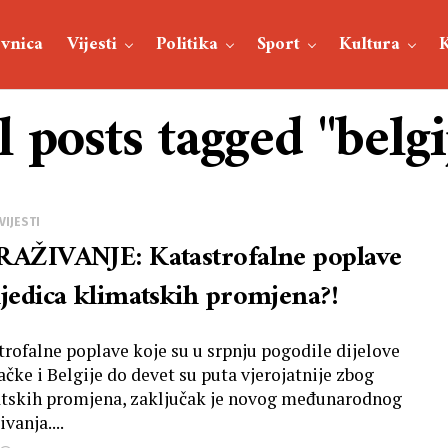
vnica
Vijesti
Politika
Sport
Kultura
l posts tagged "belgi
VIJESTI
RAŽIVANJE: Katastrofalne poplave
ljedica klimatskih promjena?!
trofalne poplave koje su u srpnju pogodile dijelove
čke i Belgije do devet su puta vjerojatnije zbog
tskih promjena, zaključak je novog međunarodnog
ivanja....