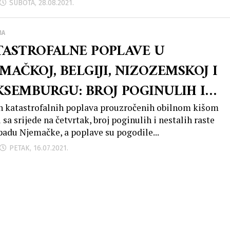
SUBOTA, 28.08.2021.
MA
TASTROFALNE POPLAVE U
MAČKOJ, BELGIJI, NIZOZEMSKOJ I
KSEMBURGU: BROJ POGINULIH I
STALIH RASTE
 katastrofalnih poplava prouzročenih obilnom kišom
 sa srijede na četvrtak, broj poginulih i nestalih raste
padu Njemačke, a poplave su pogodile...
PETAK, 16.07.2021.