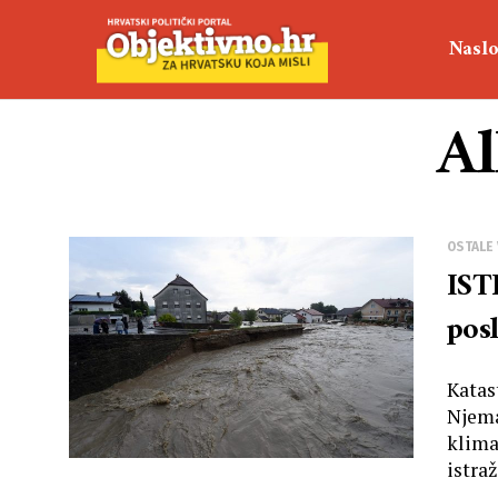
Naslo
Al
OSTALE 
IST
pos
Katas
Njema
klima
istraž