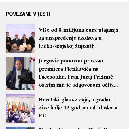
POVEZANE VIJESTI
Više od 8 milijuna eura ulaganja
za unapređenje školstva u
Ličko-senjskoj županiji
Jergović ponovno prozvao
premijera Plenkovića na
Facebooku, Fran Juraj Prižmić
oštrim mu je odgovorom očitao
lekciju te dobio blok i brisanje
Hrvatski glas se čuje, a građani
komentara
žive bolje 12 godina od ulaska u
EU