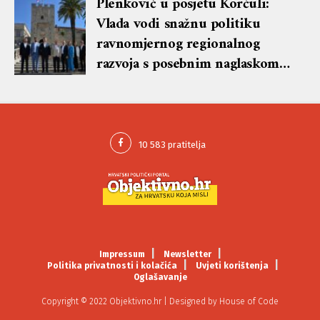
Plenković u posjetu Korčuli:
Vlada vodi snažnu politiku
ravnomjernog regionalnog
razvoja s posebnim naglaskom
na otoke
Impressum
Newsletter
Politika privatnosti i kolačića
Uvjeti korištenja
Oglašavanje
Copyright © 2022 Objektivno.hr | Designed by
House of Code