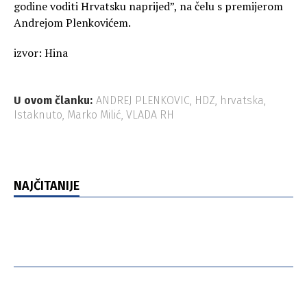
godine voditi Hrvatsku naprijed”, na čelu s premijerom
Andrejom Plenkovićem.
izvor: Hina
U ovom članku:
ANDREJ PLENKOVIC
,
HDZ
,
hrvatska
,
Istaknuto
,
Marko Milić
,
VLADA RH
NAJČITANIJE