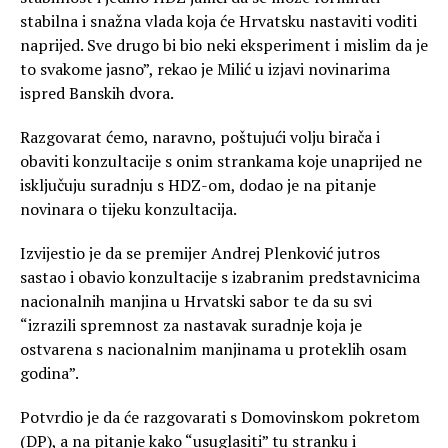
stabilna i snažna vlada koja će Hrvatsku nastaviti voditi
naprijed. Sve drugo bi bio neki eksperiment i mislim da je
to svakome jasno”, rekao je Milić u izjavi novinarima
ispred Banskih dvora.
Razgovarat ćemo, naravno, poštujući volju birača i
obaviti konzultacije s onim strankama koje unaprijed ne
isključuju suradnju s HDZ-om, dodao je na pitanje
novinara o tijeku konzultacija.
Izvijestio je da se premijer Andrej Plenković jutros
sastao i obavio konzultacije s izabranim predstavnicima
nacionalnih manjina u Hrvatski sabor te da su svi
“izrazili spremnost za nastavak suradnje koja je
ostvarena s nacionalnim manjinama u proteklih osam
godina”.
Potvrdio je da će razgovarati s Domovinskom pokretom
(DP), a na pitanje kako “usuglasiti” tu stranku i