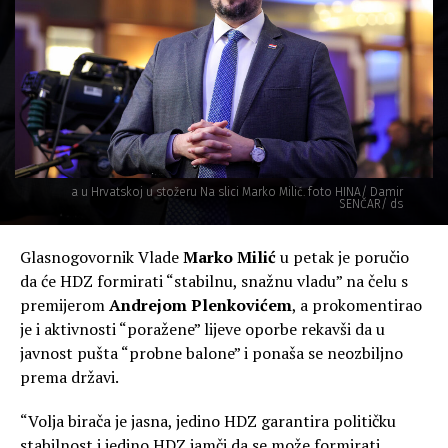
a u Hrvatskoj u stožeru Na slici Marko Milić. foto HINA/ Damir
SENČAR/ ds
Glasnogovornik Vlade
Marko Milić
u petak je poručio
da će HDZ formirati “stabilnu, snažnu vladu” na čelu s
premijerom
Andrejom Plenkovićem
, a prokomentirao
je i aktivnosti “poražene” lijeve oporbe rekavši da u
javnost pušta “probne balone” i ponaša se neozbiljno
prema državi.
“Volja birača je jasna, jedino HDZ garantira političku
stabilnost i jedino HDZ jamči da se može formirati