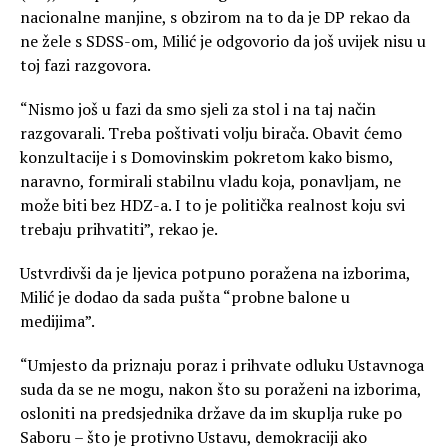
nacionalne manjine, s obzirom na to da je DP rekao da
ne žele s SDSS-om, Milić je odgovorio da još uvijek nisu u
toj fazi razgovora.
“Nismo još u fazi da smo sjeli za stol i na taj način
razgovarali. Treba poštivati volju birača. Obavit ćemo
konzultacije i s Domovinskim pokretom kako bismo,
naravno, formirali stabilnu vladu koja, ponavljam, ne
može biti bez HDZ-a. I to je politička realnost koju svi
trebaju prihvatiti”, rekao je.
Ustvrdivši da je ljevica potpuno poražena na izborima,
Milić je dodao da sada pušta “probne balone u
medijima”.
“Umjesto da priznaju poraz i prihvate odluku Ustavnoga
suda da se ne mogu, nakon što su poraženi na izborima,
osloniti na predsjednika države da im skuplja ruke po
Saboru – što je protivno Ustavu, demokraciji ako