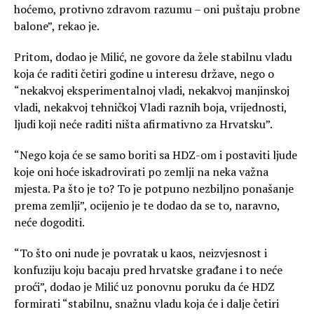
hoćemo, protivno zdravom razumu – oni puštaju probne
balone”, rekao je.
Pritom, dodao je Milić, ne govore da žele stabilnu vladu
koja će raditi četiri godine u interesu države, nego o
“nekakvoj eksperimentalnoj vladi, nekakvoj manjinskoj
vladi, nekakvoj tehničkoj Vladi raznih boja, vrijednosti,
ljudi koji neće raditi ništa afirmativno za Hrvatsku”.
“Nego koja će se samo boriti sa HDZ-om i postaviti ljude
koje oni hoće iskadrovirati po zemlji na neka važna
mjesta. Pa što je to? To je potpuno nezbiljno ponašanje
prema zemlji”, ocijenio je te dodao da se to, naravno,
neće dogoditi.
“To što oni nude je povratak u kaos, neizvjesnost i
konfuziju koju bacaju pred hrvatske građane i to neće
proći”, dodao je Milić uz ponovnu poruku da će HDZ
formirati “stabilnu, snažnu vladu koja će i dalje četiri